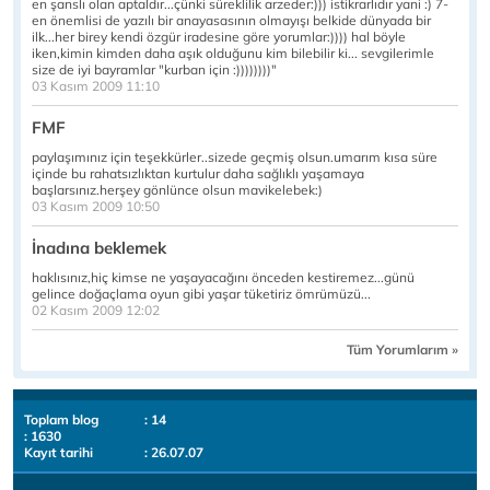
en şanslı olan aptaldır...çünki süreklilik arzeder:))) istikrarlıdır yani :) 7-
en önemlisi de yazılı bir anayasasının olmayışı belkide dünyada bir
ilk...her birey kendi özgür iradesine göre yorumlar:)))) hal böyle
iken,kimin kimden daha aşık olduğunu kim bilebilir ki... sevgilerimle
size de iyi bayramlar "kurban için :))))))))"
03 Kasım 2009 11:10
FMF
paylaşımınız için teşekkürler..sizede geçmiş olsun.umarım kısa süre
içinde bu rahatsızlıktan kurtulur daha sağlıklı yaşamaya
başlarsınız.herşey gönlünce olsun mavikelebek:)
03 Kasım 2009 10:50
İnadına beklemek
haklısınız,hiç kimse ne yaşayacağını önceden kestiremez...günü
gelince doğaçlama oyun gibi yaşar tüketiriz ömrümüzü...
02 Kasım 2009 12:02
Tüm Yorumlarım »
Toplam blog
: 14
: 1630
Kayıt tarihi
: 26.07.07