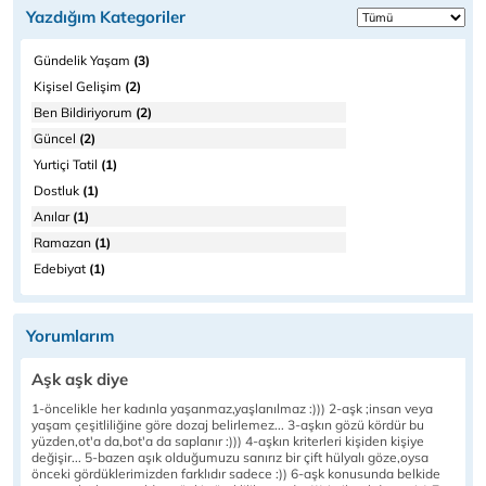
Yazdığım Kategoriler
Gündelik Yaşam
(3)
Kişisel Gelişim
(2)
Ben Bildiriyorum
(2)
Güncel
(2)
Yurtiçi Tatil
(1)
Dostluk
(1)
Anılar
(1)
Ramazan
(1)
Edebiyat
(1)
Yorumlarım
Aşk aşk diye
1-öncelikle her kadınla yaşanmaz,yaşlanılmaz :))) 2-aşk ;insan veya
yaşam çeşitliliğine göre dozaj belirlemez... 3-aşkın gözü kördür bu
yüzden,ot'a da,bot'a da saplanır :))) 4-aşkın kriterleri kişiden kişiye
değişir... 5-bazen aşık olduğumuzu sanırız bir çift hülyalı göze,oysa
önceki gördüklerimizden farklıdır sadece :)) 6-aşk konusunda belkide