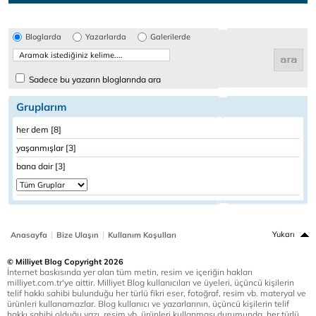
Bloglarda
Yazarlarda
Galerilerde
Sadece bu yazarın bloglarında ara
Gruplarım
her dem [8]
yaşanmışlar [3]
bana dair [3]
|
|
Yukarı
Anasayfa
Bize Ulaşın
Kullanım Koşulları
© Milliyet Blog Copyright 2026
İnternet baskısında yer alan tüm metin, resim ve içeriğin hakları
milliyet.com.tr'ye aittir. Milliyet Blog kullanıcıları ve üyeleri, üçüncü kişilerin
telif hakkı sahibi bulunduğu her türlü fikri eser, fotoğraf, resim vb. materyal ve
ürünleri kullanamazlar. Blog kullanıcı ve yazarlarının, üçüncü kişilerin telif
hakkı sahibi olduğu yazı, resim vb. ürünleri kullanması durumunda, her türlü