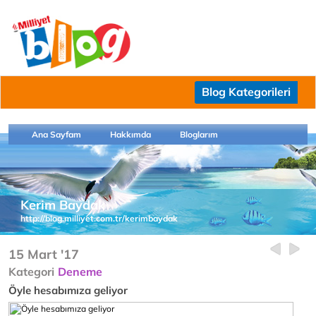
Blog Kategorileri
Ana Sayfam
Hakkımda
Bloglarım
Kerim Baydak
http://blog.milliyet.com.tr/kerimbaydak
15 Mart '17
Kategori
Deneme
Öyle hesabımıza geliyor