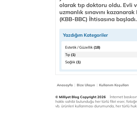
olarak tıp doktoru oldu. Evli 
uzmanlık sınavını kazanarak
(KBB-BBC) İhtisasına başladı.
Yazdığım Kategoriler
Estetik / Güzellik
(18)
Tıp
(1)
Sağlık
(1)
|
|
Anasayfa
Bize Ulaşın
Kullanım Koşulları
İnternet baskısınd
© Milliyet Blog Copyright 2026
hakkı sahibi bulunduğu her türlü fikri eser, fotoğr
vb. ürünleri kullanması durumunda, her türlü huku