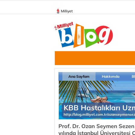
Milliyet
Ana Sayfam
Hakkımda
B
KBB Hastalıkları U
http://blog.milliyet.com.tr/ozanseymense
Prof. Dr. Ozan Seymen Sezen
yılında İstanbul Üniversitesi