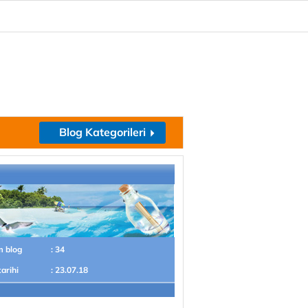
Blog Kategorileri
m blog
: 34
tarihi
: 23.07.18