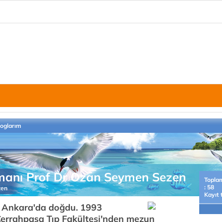
loglarım
zmanı Prof Dr Ozan Seymen Sezen
Topla
: 58
zen
Kayıt 
 Ankara'da doğdu. 1993
 Cerrahpaşa Tıp Fakültesi'nden mezun