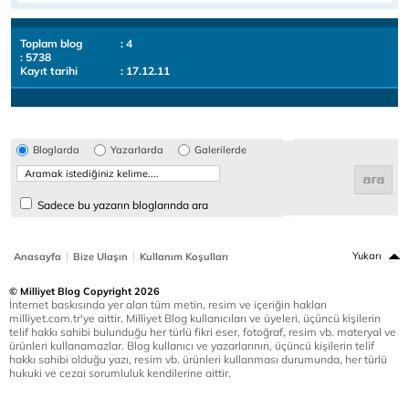
Toplam blog
: 4
: 5738
Kayıt tarihi
: 17.12.11
Bloglarda
Yazarlarda
Galerilerde
Sadece bu yazarın bloglarında ara
|
|
Yukarı
Anasayfa
Bize Ulaşın
Kullanım Koşulları
© Milliyet Blog Copyright 2026
İnternet baskısında yer alan tüm metin, resim ve içeriğin hakları
milliyet.com.tr'ye aittir. Milliyet Blog kullanıcıları ve üyeleri, üçüncü kişilerin
telif hakkı sahibi bulunduğu her türlü fikri eser, fotoğraf, resim vb. materyal ve
ürünleri kullanamazlar. Blog kullanıcı ve yazarlarının, üçüncü kişilerin telif
hakkı sahibi olduğu yazı, resim vb. ürünleri kullanması durumunda, her türlü
hukuki ve cezai sorumluluk kendilerine aittir.