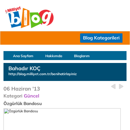
Blog Kategorileri
Ana Sayfam
Hakkımda
Bloglarım
Bahadır KOÇ
http://blog.milliyet.com.tr/benihatirlayiniz
06 Haziran '13
Kategori
Güncel
Özgürlük Bandosu