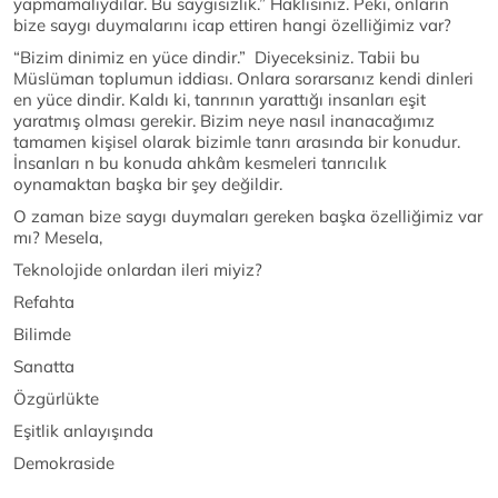
yapmamalıydılar. Bu saygısızlık.” Haklısınız. Peki, onların
bize saygı duymalarını icap ettiren hangi özelliğimiz var?
“Bizim dinimiz en yüce dindir.” Diyeceksiniz. Tabii bu
Müslüman toplumun iddiası. Onlara sorarsanız kendi dinleri
en yüce dindir. Kaldı ki, tanrının yarattığı insanları eşit
yaratmış olması gerekir. Bizim neye nasıl inanacağımız
tamamen kişisel olarak bizimle tanrı arasında bir konudur.
İnsanları n bu konuda ahkâm kesmeleri tanrıcılık
oynamaktan başka bir şey değildir.
O zaman bize saygı duymaları gereken başka özelliğimiz var
mı? Mesela,
Teknolojide onlardan ileri miyiz?
Refahta
Bilimde
Sanatta
Özgürlükte
Eşitlik anlayışında
Demokraside
………