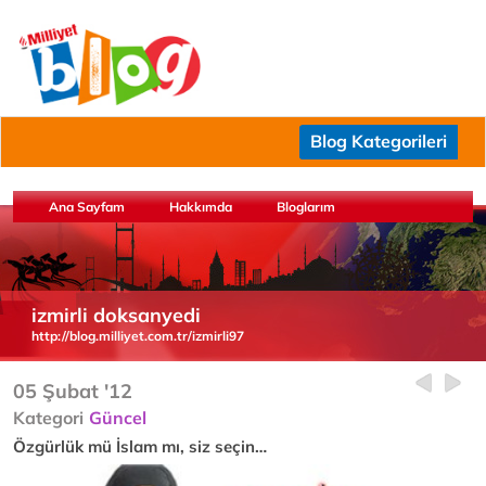
Blog Kategorileri
Ana Sayfam
Hakkımda
Bloglarım
izmirli doksanyedi
http://blog.milliyet.com.tr/izmirli97
05 Şubat '12
Kategori
Güncel
Özgürlük mü İslam mı, siz seçin…