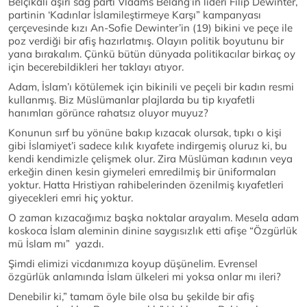
Belçikalı aşırı sağ parti Vlaams Belang’ın lideri Filip Dewinter,
partinin ‘Kadınlar İslamileştirmeye Karşı” kampanyası
çerçevesinde kızı An-Sofie Dewinter’in (19) bikini ve peçe ile
poz verdiği bir afiş hazırlatmış. Olayın politik boyutunu bir
yana bırakalım. Çünkü bütün dünyada politikacılar birkaç oy
için becerebildikleri her taklayı atıyor.
Adam, İslam’ı kötülemek için bikinili ve peçeli bir kadın resmi
kullanmış. Biz Müslümanlar plajlarda bu tip kıyafetli
hanımları görünce rahatsız oluyor muyuz?
Konunun sırf bu yönüne bakıp kızacak olursak, tıpkı o kişi
gibi İslamiyet’i sadece kılık kıyafete indirgemiş oluruz ki, bu
kendi kendimizle çelişmek olur. Zira Müslüman kadının veya
erkeğin dinen kesin giymeleri emredilmiş bir üniformaları
yoktur. Hatta Hristiyan rahibelerinden özenilmiş kıyafetleri
giyecekleri emri hiç yoktur.
O zaman kızacağımız başka noktalar arayalım. Mesela adam
koskoca İslam aleminin dinine saygısızlık etti afişe “Özgürlük
mü İslam mı” yazdı.
Şimdi elimizi vicdanımıza koyup düşünelim. Evrensel
özgürlük anlamında İslam ülkeleri mi yoksa onlar mı ileri?
Denebilir ki,” tamam öyle bile olsa bu şekilde bir afiş