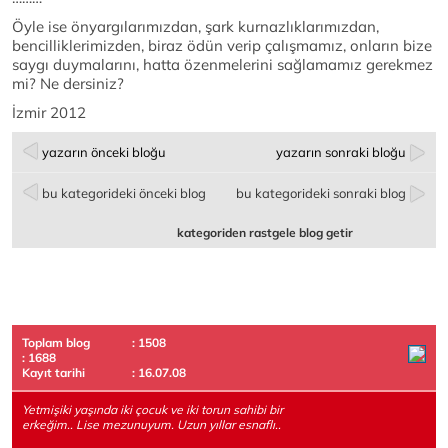
Öyle ise önyargılarımızdan, şark kurnazlıklarımızdan,
bencilliklerimizden, biraz ödün verip çalışmamız, onların bize
saygı duymalarını, hatta özenmelerini sağlamamız gerekmez
mi? Ne dersiniz?
İzmir 2012
yazarın önceki bloğu
yazarın sonraki bloğu
bu kategorideki önceki blog
bu kategorideki sonraki blog
kategoriden rastgele blog getir
Toplam blog
: 1508
: 1688
Kayıt tarihi
: 16.07.08
Yetmişiki yaşında iki çocuk ve iki torun sahibi bir
erkeğim.. Lise mezunuyum. Uzun yıllar esnaflı..