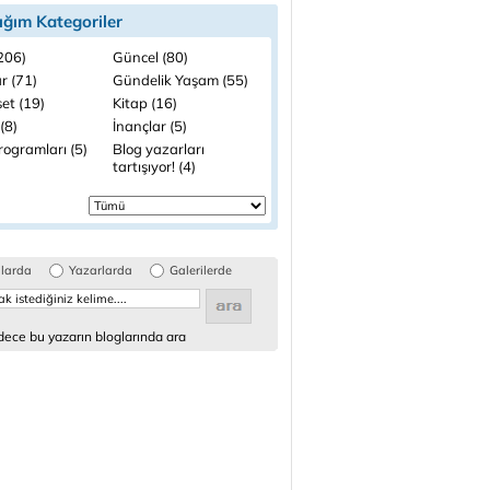
ığım Kategoriler
(206)
Güncel (80)
r (71)
Gündelik Yaşam (55)
et (19)
Kitap (16)
(8)
İnançlar (5)
rogramları (5)
Blog yazarları
tartışıyor! (4)
glarda
Yazarlarda
Galerilerde
ece bu yazarın bloglarında ara