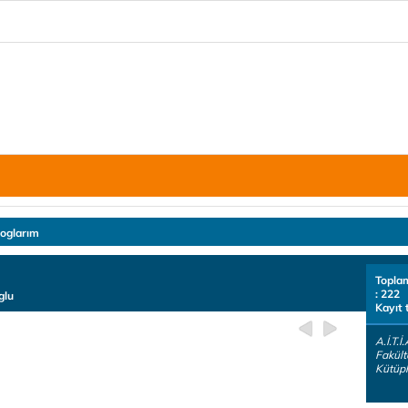
loglarım
Topla
: 222
glu
Kayıt 
A.İ.T.İ
Fakülte
Kütüph