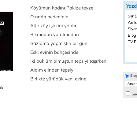
Yazd
Köyümün kadını Pakize teyze
Şiir 
O narin bedeninle
Anıla
Ağır köy işlerini yaptın
Siyas
Bıkmadan yorulmadan
Blog 
TV P
Bazlama yapmıştın bir gün
Eski evinin bahçesinde
İki büklüm olmuştun tepsiyi taşırken
Aldım elinden tepsiyi
Blo
Birlikte yürüdük yeni evine
tık
Sad