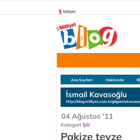
Milliyet
Ana Sayfam
Hakkımda
B
İsmail Kavasoğlu
http://blog.milliyet.com.tr/gilgamiskavaso
04 Ağustos '11
Kategori
Şiir
Pakize teyze