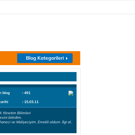
Blog Kategorileri
m blog
: 491
tarihi
: 15.03.11
.A Yönetim Bilimleri
sini bitirdim.
aneci ve Maliyeciyim. Emekli oldum. İlgi al..