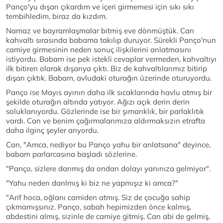
Panço'yu dışarı çıkardım ve içeri girmemesi için sıkı sıkı
tembihledim, biraz da kızdım.
Namaz ve bayramlaşmalar bitmiş eve dönmüştük. Can
kahvaltı sırasında babama takılıp duruyor. Sürekli Panço'nun
camiye girmesinin neden sonuç ilişkilerini anlatmasını
istiyordu. Babam ise pek istekli cevaplar vermeden, kahvaltıyı
ilk bitiren olarak dışarıya çıktı. Biz de kahvaltılarımız bitirip
dışarı çıktık. Babam, avludaki oturağın üzerinde oturuyordu.
Panço ise Mayıs ayının daha ilk sıcaklarında havlu atmış bir
şekilde oturağın altında yatıyor. Ağızı açık derin derin
soluklanıyordu. Gözlerinde ise bir şımarıklık, bir parlaklıtık
vardı. Can ve benim çağırmalarımıza aldırmaksızın etrafta
daha ilginç şeyler arıyordu.
Can, "Amca, nediyor bu Panço yahu bir anlatsana" deyince,
babam parlarcasına başladı sözlerine.
"Panço, sizlere darımış da ondan dolayı yanınıza gelmiyor".
"Yahu neden darılmış ki biz ne yapmışız ki amca?"
"Arif hoca, oğlanı camiden atmış. Siz de çocuğa sahip
çıkmamışsınız. Panço, sabah hepimizden önce kalmış,
abdestini almış, sizinle de camiye gitmiş. Can abi de gelmiş,