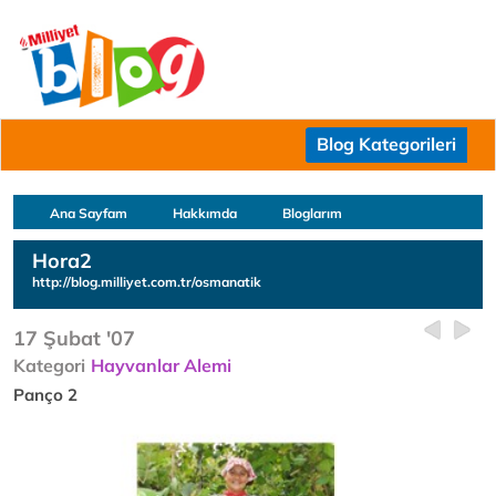
Blog Kategorileri
Ana Sayfam
Hakkımda
Bloglarım
Hora2
http://blog.milliyet.com.tr/osmanatik
17 Şubat '07
Kategori
Hayvanlar Alemi
Panço 2