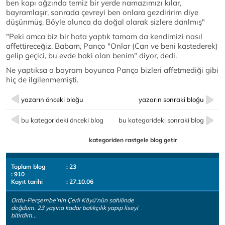
ben kapı ağzında temiz bir yerde namazımızı kılar,
bayramlaşır, sonrada çevreyi ben onlara gezdiririm diye
düşünmüş. Böyle olunca da doğal olarak sizlere darılmış"
"Peki amca biz bir hata yaptık tamam da kendimizi nasıl
affettireceğiz. Babam, Panço "Onlar (Can ve beni kastederek)
gelip geçici, bu evde baki olan benim" diyor, dedi.
Ne yaptıksa o bayram boyunca Panço bizleri affetmediği gibi
hiç de ilgilenmemişti.
yazarın önceki bloğu
yazarın sonraki bloğu
bu kategorideki önceki blog
bu kategorideki sonraki blog
kategoriden rastgele blog getir
Toplam blog
: 23
: 910
Kayıt tarihi
: 27.10.06
Ordu-Perşembe'nin Çerli Köyü'nün sahilinde
doğdum. 23 yaşına kadar balıkçılık yapıp liseyi
bitirdim...