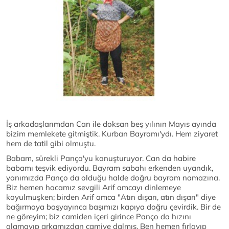
İş arkadaşlarımdan Can ile doksan beş yılının Mayıs ayında
bizim memlekete gitmiştik. Kurban Bayramı'ydı. Hem ziyaret
hem de tatil gibi olmuştu.
Babam, sürekli Panço'yu konuşturuyor. Can da habire
babamı teşvik ediyordu. Bayram sabahı erkenden uyandık,
yanımızda Panço da olduğu halde doğru bayram namazına.
Biz hemen hocamız sevgili Arif amcayı dinlemeye
koyulmuşken; birden Arif amca "Atın dışarı, atın dışarı" diye
bağırmaya başyayınca başımızı kapıya doğru çevirdik. Bir de
ne göreyim; biz camiden içeri girince Panço da hızını
alamayıp arkamızdan camiye dalmış. Ben hemen fırlayıp