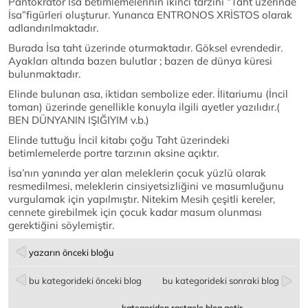
Pantokrator İsa betimlemelerinin ikinci tarzını “Taht üzerinde
İsa”figürleri oluşturur. Yunanca ENTRONOS XRİSTOS olarak
adlandırılmaktadır.
Burada İsa taht üzerinde oturmaktadır. Göksel evrendedir.
Ayakları altında bazen bulutlar ; bazen de dünya küresi
bulunmaktadır.
Elinde bulunan asa, iktidarı sembolize eder. İlitariumu (İncil
tomarı) üzerinde genellikle konuyla ilgili ayetler yazılıdır.(
BEN DÜNYANIN IŞIĞIYIM v.b.)
Elinde tuttuğu İncil kitabı çoğu Taht üzerindeki
betimlemelerde portre tarzının aksine açıktır.
İsa’nın yanında yer alan meleklerin çocuk yüzlü olarak
resmedilmesi, meleklerin cinsiyetsizliğini ve masumluğunu
vurgulamak için yapılmıştır. Nitekim Mesih çeşitli kereler,
cennete girebilmek için çocuk kadar masum olunması
gerektiğini söylemiştir.
yazarın önceki bloğu
bu kategorideki önceki blog
bu kategorideki sonraki blog
kategoriden rastgele blog getir