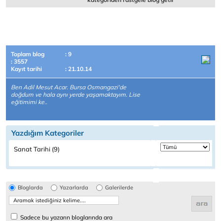
Toplam blog
: 9
: 3557
Kayıt tarihi
: 21.10.14
Ben Adil Mesut Acar. Bursa Osmangazi'de
doğdum ve hala aynı yerde yaşamaktayım. Lise
eğitimimi ke..
Yazdığım Kategoriler
Sanat Tarihi (9)
Bloglarda
Yazarlarda
Galerilerde
Sadece bu yazarın bloglarında ara