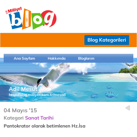
Blog Kategorileri
Ana Sayfam
Hakkımda
Bloglarım
Adil Mesut Acar
http://blog.milliyet.com.tr/mesad
04 Mayıs '15
Kategori
Sanat Tarihi
Pantokrator olarak betimlenen Hz.İsa