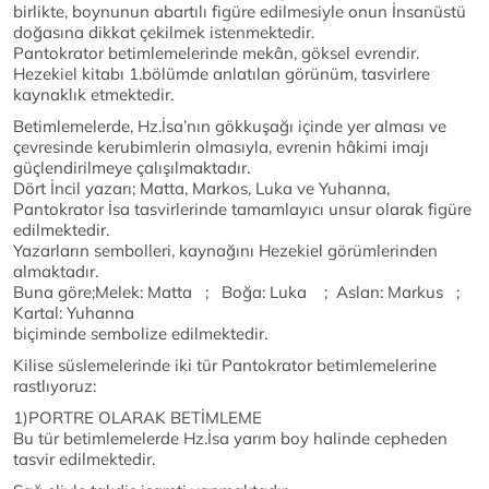
birlikte, boynunun abartılı figüre edilmesiyle onun İnsanüstü
doğasına dikkat çekilmek istenmektedir.
Pantokrator betimlemelerinde mekân, göksel evrendir.
Hezekiel kitabı 1.bölümde anlatılan görünüm, tasvirlere
kaynaklık etmektedir.
Betimlemelerde, Hz.İsa’nın gökkuşağı içinde yer alması ve
çevresinde kerubimlerin olmasıyla, evrenin hâkimi imajı
güçlendirilmeye çalışılmaktadır.
Dört İncil yazarı; Matta, Markos, Luka ve Yuhanna,
Pantokrator İsa tasvirlerinde tamamlayıcı unsur olarak figüre
edilmektedir.
Yazarların sembolleri, kaynağını Hezekiel görümlerinden
almaktadır.
Buna göre;Melek: Matta ; Boğa: Luka ; Aslan: Markus ;
Kartal: Yuhanna
biçiminde sembolize edilmektedir.
Kilise süslemelerinde iki tür Pantokrator betimlemelerine
rastlıyoruz:
1)PORTRE OLARAK BETİMLEME
Bu tür betimlemelerde Hz.İsa yarım boy halinde cepheden
tasvir edilmektedir.