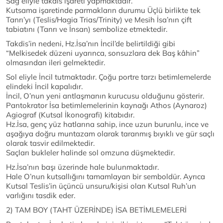
Sağ eliyle takdis işareti yapmaktadır.
Kutsama işaretinde parmakların durumu Üçlü birlikte tek
Tanrı’yı (Teslis/Hagia Trias/Trinity) ve Mesih İsa’nın çift
tabiatını (Tanrı ve İnsan) sembolize etmektedir.
Takdis’in nedeni, Hz.İsa’nın İncil’de belirtildiği gibi
“Melkisedek düzeni uyarınca, sonsuzlara dek Baş kâhin”
olmasından ileri gelmektedir.
Sol eliyle İncil tutmaktadır. Çoğu portre tarzı betimlemelerde
elindeki İncil kapalıdır.
İncil, O’nun yeni antlaşmanın kurucusu olduğunu gösterir.
Pantokrator İsa betimlemelerinin kaynağı Athos (Aynaroz)
Agiograf (Kutsal İkonografi) kitabıdır.
Hz.İsa, genç yüz hatlarına sahip, ince uzun burunlu, ince ve
aşağıya doğru muntazam olarak taranmış bıyıklı ve gür saçlı
olarak tasvir edilmektedir.
Saçları bukleler halinde sol omzuna düşmektedir.
Hz.İsa’nın başı üzerinde hale bulunmaktadır.
Hale O’nun kutsallığını tamamlayan bir semboldür. Ayrıca
Kutsal Teslis’in üçüncü unsuru/kişisi olan Kutsal Ruh’un
varlığını tasdik eder.
2) TAM BOY (TAHT ÜZERİNDE) İSA BETİMLEMELERİ