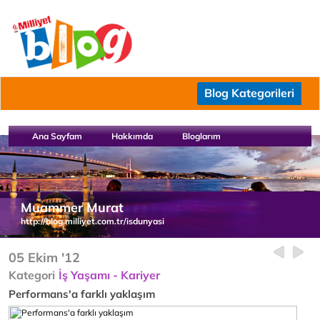
Blog Kategorileri
Ana Sayfam
Hakkımda
Bloglarım
Muammer Murat
http://blog.milliyet.com.tr/isdunyasi
05 Ekim '12
Kategori
İş Yaşamı - Kariyer
Performans'a farklı yaklaşım