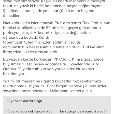
şehidimiz olmasaydı. Keşke bu kadar insanımız ölmeseydi
fakat ne yazık ki bedel ödenmeden başarı sağlanmıyor.
Şehitlerimiz nur içinde yatsınlar çünkü onlar boşuna
ölmediler.
İster kabul edin ister etmeyin PKK dan sonra Türk Ordusunun
hareket kabiliyeti yüzde 90 arttı. Her geçen gün dahada
profesyonlelleşti. Asker artık siyasetle değil terörle
uğraşmaya başladı. Kendi
topumuzun,tüfeğimizin,denizaltımızın,savaş
gemimizin,nükleer tesisimizin temelleri atıldı. Türkiye silah
ihraç eden ülkeler arasına girdi
Bu yüzden kimse korkmasın PKK'dan... Kimse gözündede
büyütmesin... Hiç birşey yapamazlar... Sayelerinde Türk
Ordusu 30 yıldır tatbikat yapıyor ve olası bir savaşa
hazırlanıyor...
Yazımı bitirmeden bu uğurda kaybettiğimiz şehitlerimizi
tekrar anmak istiyorum... Eğer birgün bir savaş olursa sizler
sayesinde hazır olacağız... Mekanının cennet olsun
yazarın önceki bloğu
bu kategorideki önceki blog
bu kategorideki sonraki blog