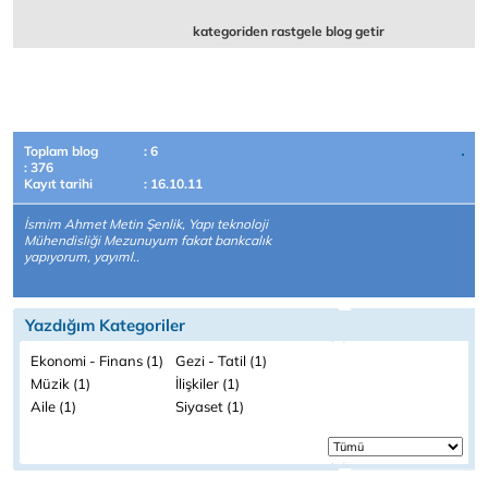
kategoriden rastgele blog getir
Toplam blog
: 6
: 376
Kayıt tarihi
: 16.10.11
İsmim Ahmet Metin Şenlik, Yapı teknoloji
Mühendisliği Mezunuyum fakat bankcalık
yapıyorum, yayıml..
Yazdığım Kategoriler
Ekonomi - Finans (1)
Gezi - Tatil (1)
Müzik (1)
İlişkiler (1)
Aile (1)
Siyaset (1)