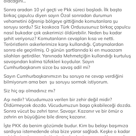
olacağını...
Sonra aradan 10 yıl geçti ve Pkk süreci başladı. İlk başta
birkaç çapulcu diyen sayın Özal sonradan durumun
vehametini öğrenip bölgeye gittiğinde komutanlara şu
soruyu sordu? Siz koskoca Türk Ordususunuz birkaç çapulcu
nasıl bukadar çok askerimizi öldürebilir. Neden bu kadar
şehit veriyoruz? Komutanların cevapları kısa ve netti.
Teröristlerin askerlerimize karşı kullandığı. Çatışmalardan
sonra ele geçirilmiş. O günün şartlarında ki en muaazam
silahları getirdiler. Yanınada Mehmetçiğin kullandığı kurtuluş
savaşından kalma tüfekleri koydular. Sayın
Cumhurbaşkanım sizce bu savaş adil mi?
Sayın Cumhurbaşkanımızın bu soruya ne cevap verdiğini
bilmiyorum ama ben şu soruyu sormak istiyorum.
Siz hiç aşı olmadınız mı?
Aşı nedir? Vücudumuza verilen bir zehir değil midir?
Öldürmeycek dozda. Vücudumuzun başa çıkabileceği dozda.
Sonra vücut bu zehri tanır. Savaşır. Kazanır ve bir ömür o
zehrin en büyüğüne bile direnç kazanır.
İşte PKK da benim gözümde budur. Kim bu belayı başımıza
sardıysa istemedende olsa bize yarar sağladı. Keşke o kadar