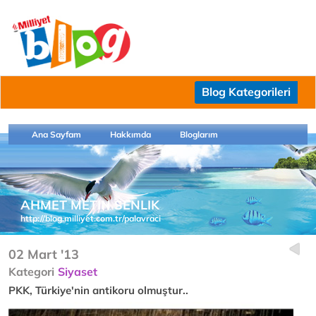
Blog Kategorileri
Ana Sayfam
Hakkımda
Bloglarım
AHMET METIN SENLIK
http://blog.milliyet.com.tr/palavraci
02 Mart '13
Kategori
Siyaset
PKK, Türkiye'nin antikoru olmuştur..