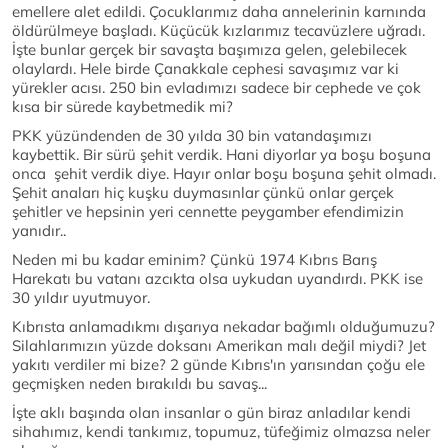
emellere alet edildi. Çocuklarımız daha annelerinin karnında
öldürülmeye başladı. Küçücük kızlarımız tecavüzlere uğradı.
İşte bunlar gerçek bir savaşta başımıza gelen, gelebilecek
olaylardı. Hele birde Çanakkale cephesi savaşımız var ki
yürekler acısı. 250 bin evladımızı sadece bir cephede ve çok
kısa bir sürede kaybetmedik mi?
PKK yüzündenden de 30 yılda 30 bin vatandaşımızı
kaybettik. Bir sürü şehit verdik. Hani diyorlar ya boşu boşuna
onca şehit verdik diye. Hayır onlar boşu boşuna şehit olmadı.
Şehit anaları hiç kuşku duymasınlar çünkü onlar gerçek
şehitler ve hepsinin yeri cennette peygamber efendimizin
yanıdır..
Neden mi bu kadar eminim? Çünkü 1974 Kıbrıs Barış
Harekatı bu vatanı azcıkta olsa uykudan uyandırdı. PKK ise
30 yıldır uyutmuyor.
Kıbrısta anlamadıkmı dışarıya nekadar bağımlı olduğumuzu?
Silahlarımızın yüzde doksanı Amerikan malı değil miydi? Jet
yakıtı verdiler mi bize? 2 günde Kıbrıs'ın yarısından çoğu ele
geçmişken neden bırakıldı bu savaş...
İşte aklı başında olan insanlar o gün biraz anladılar kendi
sihahımız, kendi tankımız, topumuz, tüfeğimiz olmazsa neler