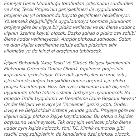
Emniyet Genel Müdürlüğü tarafından çalışmaları sürdürülen
ve Araç Tescil Projesi'nin genişletilmesi ile uygulanacak
projenin bu yıl ortalarında hayata geçirilmesi hedefleniyor.
Yönetmelik değişikliğiyle uygulanmaya konması planlanan
projeye göre bir kişiye bir plaka verilecek ve bu ölene kadar o
kişinin üzerine kayıtlı olacak. Başka şahsa o plaka asıl sahibi
ölene kadar verilmeyecek. Araçlar plakasız satılacak. Satan
ve alan kişiler kendilerine tahsis edilen plakaları sıfır
kilometre ya da ikinci el araçlarına taktıracak.
İçişleri Bakanlığı 'Araç Tescil Ve Sürücü Belgesi İşlemlerinin
Elektronik Ortamda Online Olarak Yapılması' projesinin
kapsamını genişletiyor. Güvenlik gerekçeleri ve araç satış
işlemlerinde doğan karışıklığın önüne geçmek için plaka
projesi hazırlanıyor. Bazı AB üyesi ülkelerde farklı biçimde
uygulanan plaka tahsis sistemi Türkiye'ye uyarlanacak. Bu
amaçla Trafik Uygulama ve Denetleme Daire Başkanı Nevzat
Önder Belçika ve İsviçre'ye "inceleme" gezisi yaptı. Önder,
İsviçre ve Belçika'daki sistemi yerinde gördü. Projeye göre bir
kişinin aldığı plaka o kişiye kayıtlanacak. Bu plaka o kişiden
başkasına verilmeyecek. Tek araç için verilecek plaka ölene
kadar aynı kişide kalacak. Yani T.C. Kimlik numarası gibi
tescilli araç sahiplerinin de kendilerine özel plakası olacak.