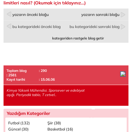
limitleri nasıl?
(Okumak için tıklayınız…)
yazarın önceki bloğu
yazarın sonraki bloğu
bu kategorideki önceki blog
bu kategorideki sonraki blog
kategoriden rastgele blog getir
Toplam blog
: 290
: 2581
Kayıt tarihi
: 15.06.06
Kimya Yüksek Mühendisi. Sporsever ve edebiyat
aşığı. Periyodik tablo, T cetvel..
Yazdığım Kategoriler
Futbol (132)
Şiir (38)
Güncel (30)
Basketbol (16)