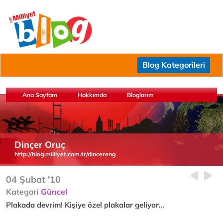
Blog Kategorileri
Ana Sayfam
Hakkımda
Bloglarım
Dinçer Oruç
http://blog.milliyet.com.tr/dincereng
04 Şubat '10
Kategori
Güncel
Plakada devrim! Kişiye özel plakalar geliyor...