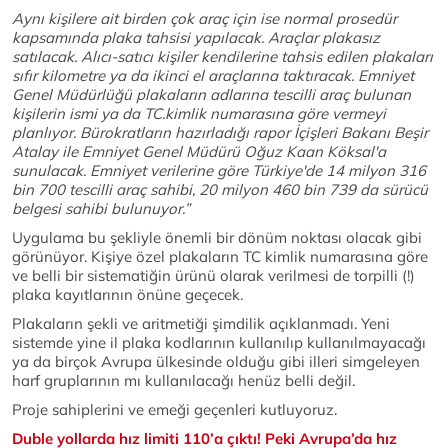
Aynı kişilere ait birden çok araç için ise normal prosedür
kapsamında plaka tahsisi yapılacak. Araçlar plakasız
satılacak. Alıcı-satıcı kişiler kendilerine tahsis edilen plakaları
sıfır kilometre ya da ikinci el araçlarına taktıracak. Emniyet
Genel Müdürlüğü plakaların adlarına tescilli araç bulunan
kişilerin ismi ya da TC.kimlik numarasına göre vermeyi
planlıyor. Bürokratların hazırladığı rapor İçişleri Bakanı Beşir
Atalay ile Emniyet Genel Müdürü Oğuz Kaan Köksal'a
sunulacak. Emniyet verilerine göre Türkiye'de 14 milyon 316
bin 700 tescilli araç sahibi, 20 milyon 460 bin 739 da sürücü
belgesi sahibi bulunuyor.”
Uygulama bu şekliyle önemli bir dönüm noktası olacak gibi
görünüyor. Kişiye özel plakaların TC kimlik numarasına göre
ve belli bir sistematiğin ürünü olarak verilmesi de torpilli (!)
plaka kayıtlarının önüne geçecek.
Plakaların şekli ve aritmetiği şimdilik açıklanmadı. Yeni
sistemde yine il plaka kodlarının kullanılıp kullanılmayacağı
ya da birçok Avrupa ülkesinde olduğu gibi illeri simgeleyen
harf gruplarının mı kullanılacağı henüz belli değil.
Proje sahiplerini ve emeği geçenleri kutluyoruz.
Duble yollarda hız limiti 110’a çıktı! Peki Avrupa’da hız