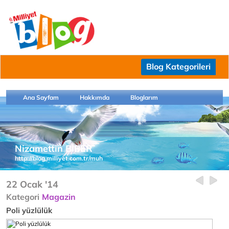
Blog Kategorileri
Ana Sayfam
Hakkımda
Bloglarım
Nizamettin BİBER
http://blog.milliyet.com.tr/muh
22 Ocak '14
Kategori
Magazin
Poli yüzlülük