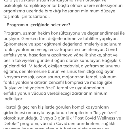
psikolojik komplikasyonlar başta olmak üzere enfeksiyonun
organizma üzerinde bıraktığı hasarları minimum düzeye
taşımak için tasarlandı.
- Programın içeriğinde neler var?
Program, uzman hekim konsültasyonu ve değerlendirmesi ile
başlıyor. Gereken tüm değerlendirme ve tahliller yapılıyor.
Spirometere ve spor eğitmeni değerlendirmeleriyle solunum
fonksiyonlarının ve egzersiz kapasitesi belirleniyor. Covid
enfeksiyonu hasarlarını azaltmaya yönelik shake, shot ve
besin takviyeleri günde 3 öğün olarak sunuluyor. Bağışıklık
güçlendirici I.V. tedavi, oksijen tedavisi, diyafram solunumu
eğitimi, derinlemesine burun ve sinüs temizliği sağlayan
Nasyam masajı, ozon sauna, major ozon terapi, solunum
fonksiyonlarını artıran zencefil kompresi ve masajı gibi
“kişiye ve ihtiyaçlara özel” terapi ve uygulamalarla
enfeksiyonun vücuda verebileceği zararlar minimum
indiriliyor.
Hastalığı geçiren kişilerde görülen komplikasyonların
giderilmesi amacıyla uygulanan terapilerinin “kişiye özel”
olarak sunulduğu 2 veya 3 günlük “Post Covid Wellness ve
Detoks” programı, vücudu Covid’den arındırırken, sağlıklı
yaşamın kaçınılmazı olan ruh-beden-zihin dengesine