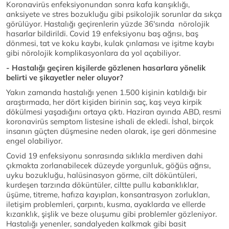
Koronavirüs enfeksiyonundan sonra kafa karışıklığı,
anksiyete ve stres bozukluğu gibi psikolojik sorunlar da sıkça
görülüyor. Hastalığı geçirenlerin yüzde 36'sında nörolojik
hasarlar bildirildi. Covid 19 enfeksiyonu baş ağrısı, baş
dönmesi, tat ve koku kaybı, kulak çınlaması ve işitme kaybı
gibi nörolojik komplikasyonlara da yol açabiliyor.
- Hastalığı geçiren kişilerde gözlenen hasarlara yönelik
belirti ve şikayetler neler oluyor?
Yakın zamanda hastalığı yenen 1.500 kişinin katıldığı bir
araştırmada, her dört kişiden birinin saç, kaş veya kirpik
dökülmesi yaşadığını ortaya çıktı. Haziran ayında ABD, resmi
koronavirüs semptom listesine ishali de ekledi. İshal, birçok
insanın güçten düşmesine neden olarak, işe geri dönmesine
engel olabiliyor.
Covid 19 enfeksiyonu sonrasında sıklıkla merdiven dahi
çıkmakta zorlanabilecek düzeyde yorgunluk, göğüs ağrısı,
uyku bozukluğu, halüsinasyon görme, cilt döküntüleri,
kurdeşen tarzında döküntüler, ciltte pullu kabarıklıklar,
üşüme, titreme, hafıza kayıpları, konsantrasyon zorlukları,
iletişim problemleri, çarpıntı, kusma, ayaklarda ve ellerde
kızarıklık, şişlik ve beze oluşumu gibi problemler gözleniyor.
Hastalığı yenenler, sandalyeden kalkmak gibi basit