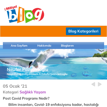
Blog Kategorileri
Ana Sayfam
Hakkımda
Bloglarım
Nilüfer Pazvantoğlu
http://blog.milliyet.com.tr/niluferpazvantoglu
05 Ocak '21
Kategori
Sağlıklı Yaşam
Post Covid Programı Nedir?
Bilim insanları, Covid-19 enfeksiyonu kadar, hastalığı