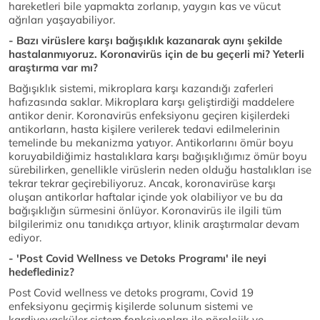
hareketleri bile yapmakta zorlanıp, yaygın kas ve vücut
ağrıları yaşayabiliyor.
- Bazı virüslere karşı bağışıklık kazanarak aynı şekilde
hastalanmıyoruz. Koronavirüs için de bu geçerli mi? Yeterli
araştırma var mı?
Bağışıklık sistemi, mikroplara karşı kazandığı zaferleri
hafızasında saklar. Mikroplara karşı geliştirdiği maddelere
antikor denir. Koronavirüs enfeksiyonu geçiren kişilerdeki
antikorların, hasta kişilere verilerek tedavi edilmelerinin
temelinde bu mekanizma yatıyor. Antikorlarını ömür boyu
koruyabildiğimiz hastalıklara karşı bağışıklığımız ömür boyu
sürebilirken, genellikle virüslerin neden olduğu hastalıkları ise
tekrar tekrar geçirebiliyoruz. Ancak, koronavirüse karşı
oluşan antikorlar haftalar içinde yok olabiliyor ve bu da
bağışıklığın sürmesini önlüyor. Koronavirüs ile ilgili tüm
bilgilerimiz onu tanıdıkça artıyor, klinik araştırmalar devam
ediyor.
- 'Post Covid Wellness ve Detoks Programı' ile neyi
hedeflediniz?
Post Covid wellness ve detoks programı, Covid 19
enfeksiyonu geçirmiş kişilerde solunum sistemi ve
kardiyovasküler sistem fonksiyonları ile nörolojik ve