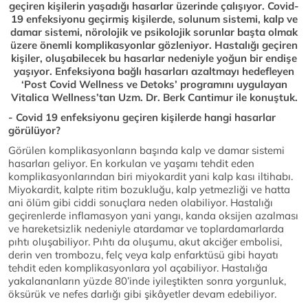
geçiren kişilerin yaşadığı hasarlar üzerinde çalışıyor. Covid-
19 enfeksiyonu geçirmiş kişilerde, solunum sistemi, kalp ve
damar sistemi, nörolojik ve psikolojik sorunlar başta olmak
üzere önemli komplikasyonlar gözleniyor. Hastalığı geçiren
kişiler, oluşabilecek bu hasarlar nedeniyle yoğun bir endişe
yaşıyor. Enfeksiyona bağlı hasarları azaltmayı hedefleyen
‘Post Covid Wellness ve Detoks’ programını uygulayan
Vitalica Wellness’tan Uzm. Dr. Berk Cantimur ile konuştuk.
- Covid 19 enfeksiyonu geçiren kişilerde hangi hasarlar
görülüyor?
Görülen komplikasyonların başında kalp ve damar sistemi
hasarları geliyor. En korkulan ve yaşamı tehdit eden
komplikasyonlarından biri miyokardit yani kalp kası iltihabı.
Miyokardit, kalpte ritim bozukluğu, kalp yetmezliği ve hatta
ani ölüm gibi ciddi sonuçlara neden olabiliyor. Hastalığı
geçirenlerde inflamasyon yani yangı, kanda oksijen azalması
ve hareketsizlik nedeniyle atardamar ve toplardamarlarda
pıhtı oluşabiliyor. Pıhtı da oluşumu, akut akciğer embolisi,
derin ven trombozu, felç veya kalp enfarktüsü gibi hayatı
tehdit eden komplikasyonlara yol açabiliyor. Hastalığa
yakalananların yüzde 80’inde iyileştikten sonra yorgunluk,
öksürük ve nefes darlığı gibi şikâyetler devam edebiliyor.