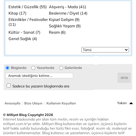
Estetik / Güzellik (55)
Alışveriş - Moda (41)
Kitap (17)
Beslenme / Diyet (14)
Etkinlikler / Festivaller
Kişisel Gelişim (9)
(11)
Sağlıklı Yaşam (9)
Kültür - Sanat (7)
Resim (6)
Genel Sağlık (4)
Bloglarda
Yazarlarda
Galerilerde
Sadece bu yazarın bloglarında ara
|
|
Yukarı
Anasayfa
Bize Ulaşın
Kullanım Koşulları
© Milliyet Blog Copyright 2026
İnternet baskısında yer alan tüm metin, resim ve içeriğin hakları
milliyet.com.tr'ye aittir. Milliyet Blog kullanıcıları ve üyeleri, üçüncü kişilerin
telif hakkı sahibi bulunduğu her türlü fikri eser, fotoğraf, resim vb. materyal ve
ürünleri kullanamazlar. Blog kullanıcı ve yazarlarının, üçüncü kişilerin telif