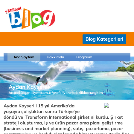
Blog Kategorileri
Ana Sayfam
Hakkımda
Bloglarım
Aydan Kayserili
http://blog.milliyet.com.tr/profesyonelliderlikkocuegitim
Aydan Kayserili 15 yıl Amerika’da
yaşayıp çalıştıktan sonra Türkiye'ye
döndü ve Transform International şirketini kurdu. Şirket
strateji oluşturma, iş ve ürün pazarlama planı geliştirme
(business and market planning), satış, pazarlama, pazar