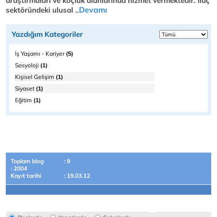
araştırmaları ve koçluk alanlarında hizmet vermektedir. Ilaç
Devamı
sektöründeki ulusal ..
Yazdığım Kategoriler
İş Yaşamı - Kariyer
(5)
Sosyoloji
(1)
Kişisel Gelişim
(1)
Siyaset
(1)
Eğitim
(1)
Toplam blog
: 9
: 2004
Kayıt tarihi
: 19.03.12