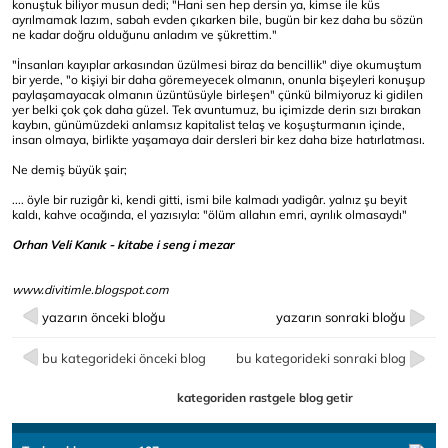
konuştuk biliyor musun dedi; "Hani sen hep dersin ya, kimse ile küs
ayrılmamak lazım, sabah evden çıkarken bile, bugün bir kez daha bu sözün
ne kadar doğru olduğunu anladım ve şükrettim."
"İnsanları kayıplar arkasından üzülmesi biraz da bencillik" diye okumuştum
bir yerde, "o kişiyi bir daha göremeyecek olmanın, onunla bişeyleri konuşup
paylaşamayacak olmanın üzüntüsüyle birleşen" çünkü bilmiyoruz ki gidilen
yer belki çok çok daha güzel. Tek avuntumuz, bu içimizde derin sızı bırakan
kaybın, günümüzdeki anlamsız kapitalist telaş ve koşuşturmanın içinde,
insan olmaya, birlikte yaşamaya dair dersleri bir kez daha bize hatırlatması.
Ne demiş büyük şair;
.... öyle bir ruzigâr ki, kendi gitti, ismi bile kalmadı yadigâr. yalnız şu beyit
kaldı, kahve ocağında, el yazısıyla: "ölüm allahın emri, ayrılık olmasaydı"
Orhan Veli Kanık -
kitabe i seng i mezar
www.divitimle.blogspot.com
yazarın önceki bloğu
yazarın sonraki bloğu
bu kategorideki önceki blog
bu kategorideki sonraki blog
kategoriden rastgele blog getir