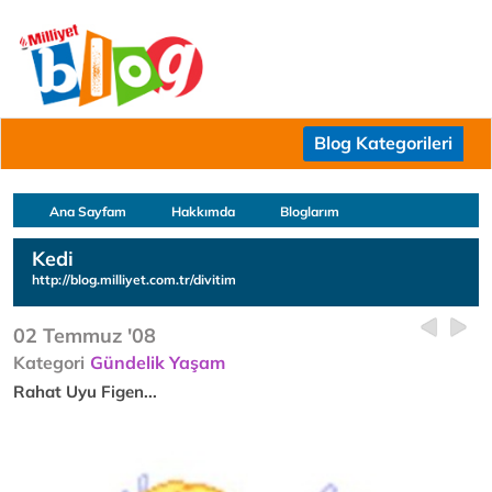
Blog Kategorileri
Ana Sayfam
Hakkımda
Bloglarım
Kedi
http://blog.milliyet.com.tr/divitim
02 Temmuz '08
Kategori
Gündelik Yaşam
Rahat Uyu Figen...