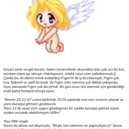
Geçen sene sevgili kocam, halen üniversitede okumakta olan çok cici bir kızı,
asistanı olara işe almıştı. Hatırlıyorum, ortalık uzun süre çalkalanmıştı:))
Çünkü bu, iki abinin minik kızkardeşi Figen'in ilk iş tecrübesiydi, Figen çok
hoş, bakımlı ve zarif bir kızdı. Ve Figen ister istemez çok dikkat çekiyordu.
Aynı zamanda Figen çok da şirindi. Bir gün onun izin istemek için gönderdiği
maili bana forward etmişti eşim,
"Benim 23-11-07 cuma tarihinde 10.15 saatinde son vize sınavım olacak ve
yarın bursaya gitmem gerekecek.
Yarın 12 de veya sizin uygun gördügünüz bir saatte bursaya gitmek üzere
sizden müsade alabilirmiyim lütfen"
Your little angle
Sonra da altına not düşmüştü, "Böyle izin istenirse ne yapmaliyim:))" Sonra