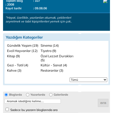
Toplam blog
: 107
: 2008
Kayıt tarihi
: 09.08.06
"Hayat, özellikle, yazılanları okumak, çekilenleri
seyretmek ve tabii kipişirilenleri yemek için çok..
Yazdığım Kategoriler
Gündelik Yaşam (19)
Sinema (14)
Evcil Hayvanlar (12)
Tiyatro (9)
Kitap (9)
Özel Lezzet Durakları
(5)
Gezi - Tatil (4)
Kültür - Sanat (4)
Kahve (3)
Restoranlar (3)
Bloglarda
Yazarlarda
Galerilerde
Sadece bu yazarın bloglarında ara