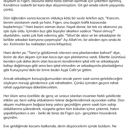
duydum ki Figen, okuluna daha fazla zaman ayırmak için şirketten ayrılmış.
Kendimce isabetli bir kara diye düşünmüştüm. Git gel arada sıkıntı yaşıyordu
çünkü.
Dün öğlenden sonra kocacım oldukça kötü bir sesle telefon açtı, "Karıcım,
benim asistanım vardı ya hani, Figen, onu bugün trafik kazasında
kaybetmişiz." Hani bazen zaman durur, hayat donar, bir tek siz akarsınız ya,
işte öyle oldu. İçimden buz gibi bişeyler akarken sadece "Nasıl olmuş?"
diyebildim, sanki çok fark edermiş gibi. "Silivri'de abisi ve bir arkadaşları ile
birlikte arkadan kamyona çarpmışlar" Ay Allah'ım, bir aileden aynı anda iki
acı. Kelimeler bu noktadan sonra kifayetsiz.
Hani derler ya, "Tanrı'yı güldürmek istersen ona planlarından bahset" diye,
bizim de dün akşam için karı koca ayrı ayrı planlarımız vardı. Elbette üzüntüsü
benden çok daha derin olan kocacım kendininkini iptal etti ve arkadaşıyla
kafayı dağıtmaya gitti ama ben iptal etmedim ve arkadaşımla planladığımız
gibi Kuruçeşme'deki bir ömre bedel Aşşk Cafe'ye gittim.
Ancak arkadaşım konuştuğumuzdan ancak yarım saat sonra gelebileceğini
söyleyen mesajı gönderince çok rahatladım. Çünkü içimden geçeni rahat
rahat uygulamaya dökebilecektim.
Her ölüm ama özellikle de genç ve sırasız olanları insanları farklı şekillerde
etkiler ya, beni sahip olduklarımı tekrar değerlendirmek açısından sallar. Dün
akşam muhteşem boğaza karşı yalnız geçirdiğim yarım saati tüm sahip
olduklarıma şükrederek, rüzgarla gelen tüm kokuları içime çekerek, halen
yapabiliyorken o anı - belki de biraz da Figen için- gerçekten hissederek
geçirdim.
Eve geldiğimde kocamı balkonda, derin düşüncelerin içinde buldum. Ne