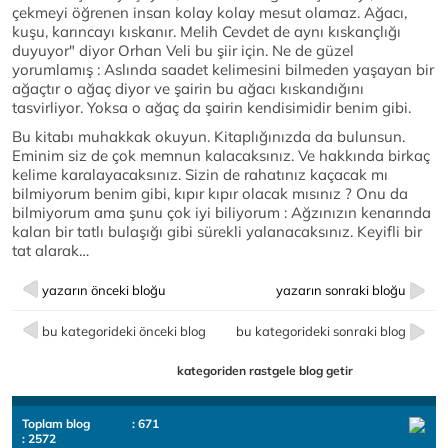
çekmeyi öğrenen insan kolay kolay mesut olamaz. Ağacı,
kuşu, karıncayı kıskanır. Melih Cevdet de aynı kıskançlığı
duyuyor" diyor Orhan Veli bu şiir için. Ne de güzel
yorumlamış : Aslında saadet kelimesini bilmeden yaşayan bir
ağaçtır o ağaç diyor ve şairin bu ağacı kıskandığını
tasvirliyor. Yoksa o ağaç da şairin kendisimidir benim gibi.
Bu kitabı muhakkak okuyun. Kitaplığınızda da bulunsun.
Eminim siz de çok memnun kalacaksınız. Ve hakkında birkaç
kelime karalayacaksınız. Sizin de rahatınız kaçacak mı
bilmiyorum benim gibi, kıpır kıpır olacak mısınız ? Onu da
bilmiyorum ama şunu çok iyi biliyorum : Ağzınızın kenarında
kalan bir tatlı bulaşığı gibi sürekli yalanacaksınız. Keyifli bir
tat alarak…
yazarın önceki bloğu
yazarın sonraki bloğu
bu kategorideki önceki blog
bu kategorideki sonraki blog
kategoriden rastgele blog getir
Toplam blog
: 671
: 2572