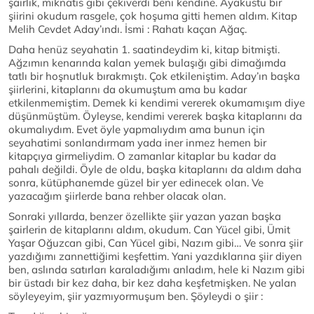
şairlik, mıknatıs gibi çekiverdi beni kendine. Ayaküstü bir
şiirini okudum rasgele, çok hoşuma gitti hemen aldım. Kitap
Melih Cevdet Aday’ındı. İsmi : Rahatı kaçan Ağaç.
Daha henüz seyahatin 1. saatindeydim ki, kitap bitmişti.
Ağzımın kenarında kalan yemek bulaşığı gibi dimağımda
tatlı bir hoşnutluk bırakmıştı. Çok etkileniştim. Aday’ın başka
şiirlerini, kitaplarını da okumuştum ama bu kadar
etkilenmemiştim. Demek ki kendimi vererek okumamışım diye
düşünmüştüm. Öyleyse, kendimi vererek başka kitaplarını da
okumalıydım. Evet öyle yapmalıydım ama bunun için
seyahatimi sonlandırmam yada iner inmez hemen bir
kitapçıya girmeliydim. O zamanlar kitaplar bu kadar da
pahalı değildi. Öyle de oldu, başka kitaplarını da aldım daha
sonra, kütüphanemde güzel bir yer edinecek olan. Ve
yazacağım şiirlerde bana rehber olacak olan.
Sonraki yıllarda, benzer özellikte şiir yazan yazan başka
şairlerin de kitaplarını aldım, okudum. Can Yücel gibi, Ümit
Yaşar Oğuzcan gibi, Can Yücel gibi, Nazım gibi… Ve sonra şiir
yazdığımı zannettiğimi keşfettim. Yani yazdıklarına şiir diyen
ben, aslında satırları karaladığımı anladım, hele ki Nazım gibi
bir üstadı bir kez daha, bir kez daha keşfetmişken. Ne yalan
söyleyeyim, şiir yazmıyormuşum ben. Şöyleydi o şiir :