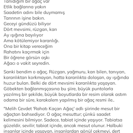
Tanıdığım bir ağaç var
Etlik bağlarına yakın
Saadetin adını bile duymamış
Tanrının işine bakın.
Geceyi gündüzü biliyor
Dört mevsimi, rüzgarı, karı
Ay ışığına bayılıyor
Ama kötülemiyor karanlığı.
Ona bir kitap vereceğim
Rahatını kaçırmak için
Bir öğrene görsün aşkı
Ağacı o vakit seyredin.
Sanki bendim o ağaç. Rüzgarı, yağmuru, karı bilen, tanıyan,
karanlıktan korkmayan, hatta karanlıkta dolaşan, ay ışığında
huzur bulan. Belki de dört mevsimi karanlıkta yaşayan.
Göbekten bağlanmışçasına bu şiire, büyük puntolarla
yazılmış bir şekilde, büyük boyutlarda bir resim olarak astım
odama bir süre, karakalem yapılmış bir ağaç resmi ile..
"Melih Cevdet 'Rahatı Kaçan Ağaç' adlı şiirinde mesut bir
ağaçtan bahsediyor. O ağaç mesuttur; çünkü saadet
kelimesini bilmiyor. Sadece, tabiat içinde yaşıyor. Tabiatsa
güzeldir, sevilir; tabiat içinde, ancak mesut olunur. Halbuki
insanlar içinde yaşayan, insanlardan gönül çekmeyi, dert