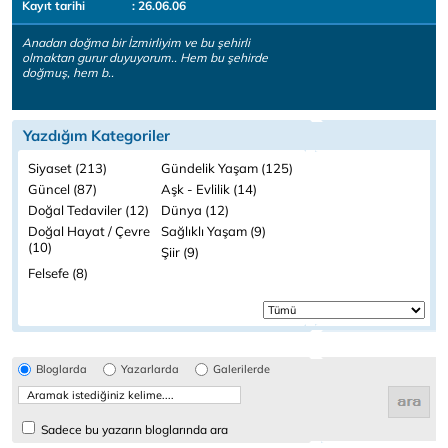
Kayıt tarihi
: 26.06.06
Anadan doğma bir İzmirliyim ve bu şehirli
olmaktan gurur duyuyorum.. Hem bu şehirde
doğmuş, hem b..
Yazdığım Kategoriler
Siyaset (213)
Gündelik Yaşam (125)
Güncel (87)
Aşk - Evlilik (14)
Doğal Tedaviler (12)
Dünya (12)
Doğal Hayat / Çevre
Sağlıklı Yaşam (9)
(10)
Şiir (9)
Felsefe (8)
Bloglarda
Yazarlarda
Galerilerde
Sadece bu yazarın bloglarında ara