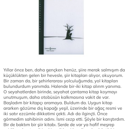
Yıllar önce ben, daha gençken henüz, şiire merak salmışım da
küçüklükten gelen bir hevesle, şiir kitapları alıyor, okuyorum.
Bir zaman da, bir şehirlerarası yolculuğumda, yol kitapları
bulundurdum yanımda. Halende bir-iki kitap alırım yanıma.
O seyahatlerden birinde, seyahat çantama kitap koymayı
unutmuşum, daha otobüsün kalkmasına vakit de var.
Başladım bir kitapçı aramaya. Buldum da. Uygun kitap
ararken gözüme dış kapağı yeşil, üzerinde bir ağaç resmi ve
iki satır ezcümle dikkatimi çekti. Adı da ilginçti. Önce
görmedim sahibinin adını. İsmi cezp etti. Şöyle bir karıştırdım.
Bir de baktım bir şiir kitabı. Serde de var ya hafif meşrep