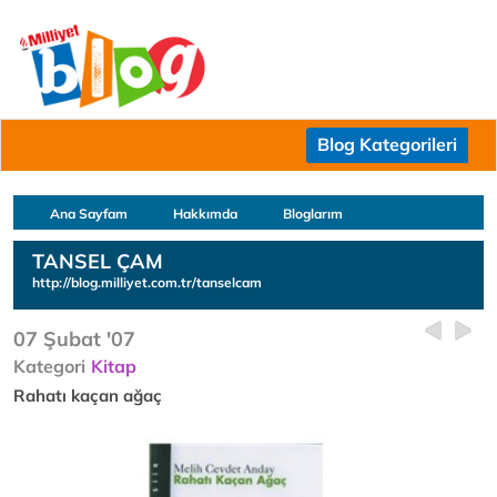
Blog Kategorileri
Ana Sayfam
Hakkımda
Bloglarım
TANSEL ÇAM
http://blog.milliyet.com.tr/tanselcam
07 Şubat '07
Kategori
Kitap
Rahatı kaçan ağaç