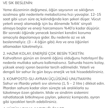
VE SIK BESLENİN:
Yeme düzeninin değişmesi, öğün sayısının ve sıklığının
azalması gibi nedenlerle metabolizma hızı yavaşlar. 12–15
saat gibi uzun süre aç kalındığında kan şekeri düşer. Vücut
yeterli enerji alamadığı için bu dönemde 'kıtlık’ sinyali
almaya başlar ve enerji harcamasını %40’a kadar düşürür.
Bir sonraki öğünde yenecek besinleri kendini koruma
amacıyla depolamaya gider. Bu nedenle az ve sık
beslenmeliyiz. (3 – 4 öğün gibi) Ara ve ana öğünleri
atlamadan tüketmeliyiz.
2. HAZMI KOLAY, ENERJİSİ ÇOK BESİN TÜKETİN:
Kahvaltının günün en önemli öğünü olduğunu hatırlayın! Bu
nedenle mutlaka sahura kalkmalısınız. Sahurda hazmı kolay,
yüksek enerji içeren besinler tercih edilmelidir. Yeterli ve
dengeli bir sahur ile gün boyu enerjik ve tok hissedebilirsiniz.
3. KOMPOSTO-SU-AYRAN ÜÇLÜSÜNÜ UNUTMAYIN:
Sahur ve iftarda yeterli sıvı alımına (1, 5 – 2 litre ) dikkat edin.
İftardan sahura kadar olan süreçte sık aralıklarla su
tüketmeye özen gösterin. Mide ve sindirim sistemini
rahatlatacak bitki/meyve çayları, şekersiz komposto, ayran
gibi içecekleri tercih edebilirsiniz.