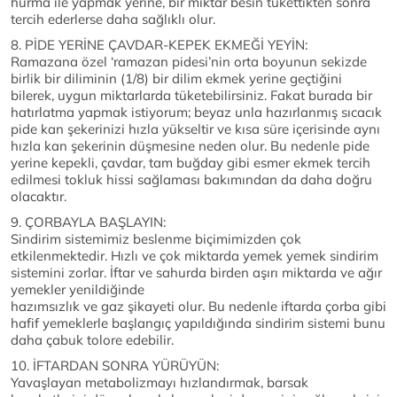
hurma ile yapmak yerine, bir miktar besin tükettikten sonra
tercih ederlerse daha sağlıklı olur.
8. PİDE YERİNE ÇAVDAR-KEPEK EKMEĞİ YEYİN:
Ramazana özel ‘ramazan pidesi’nin orta boyunun sekizde
birlik bir diliminin (1/8) bir dilim ekmek yerine geçtiğini
bilerek, uygun miktarlarda tüketebilirsiniz. Fakat burada bir
hatırlatma yapmak istiyorum; beyaz unla hazırlanmış sıcacık
pide kan şekerinizi hızla yükseltir ve kısa süre içerisinde aynı
hızla kan şekerinin düşmesine neden olur. Bu nedenle pide
yerine kepekli, çavdar, tam buğday gibi esmer ekmek tercih
edilmesi tokluk hissi sağlaması bakımından da daha doğru
olacaktır.
9. ÇORBAYLA BAŞLAYIN:
Sindirim sistemimiz beslenme biçimimizden çok
etkilenmektedir. Hızlı ve çok miktarda yemek yemek sindirim
sistemini zorlar. İftar ve sahurda birden aşırı miktarda ve ağır
yemekler yenildiğinde
hazımsızlık ve gaz şikayeti olur. Bu nedenle iftarda çorba gibi
hafif yemeklerle başlangıç yapıldığında sindirim sistemi bunu
daha çabuk tolore edebilir.
10. İFTARDAN SONRA YÜRÜYÜN:
Yavaşlayan metabolizmayı hızlandırmak, barsak