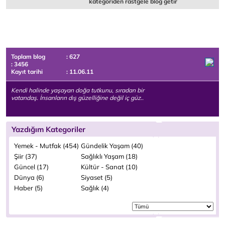
kategoriden rastgele blog getir
Toplam blog
: 627
: 3456
Kayıt tarihi
: 11.06.11
Kendi halinde yaşayan doğa tutkunu, sıradan bir
vatandaş. İnsanların dış güzelliğine değil iç güz..
Yazdığım Kategoriler
Yemek - Mutfak (454)
Gündelik Yaşam (40)
Şiir (37)
Sağlıklı Yaşam (18)
Güncel (17)
Kültür - Sanat (10)
Dünya (6)
Siyaset (5)
Haber (5)
Sağlık (4)