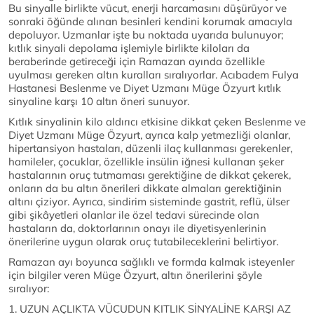
Bu sinyalle birlikte vücut, enerji harcamasını düşürüyor ve
sonraki öğünde alınan besinleri kendini korumak amacıyla
depoluyor. Uzmanlar işte bu noktada uyarıda bulunuyor;
kıtlık sinyali depolama işlemiyle birlikte kiloları da
beraberinde getireceği için Ramazan ayında özellikle
uyulması gereken altın kuralları sıralıyorlar. Acıbadem Fulya
Hastanesi Beslenme ve Diyet Uzmanı Müge Özyurt kıtlık
sinyaline karşı 10 altın öneri sunuyor.
Kıtlık sinyalinin kilo aldırıcı etkisine dikkat çeken Beslenme ve
Diyet Uzmanı Müge Özyurt, ayrıca kalp yetmezliği olanlar,
hipertansiyon hastaları, düzenli ilaç kullanması gerekenler,
hamileler, çocuklar, özellikle insülin iğnesi kullanan şeker
hastalarının oruç tutmaması gerektiğine de dikkat çekerek,
onların da bu altın önerileri dikkate almaları gerektiğinin
altını çiziyor. Ayrıca, sindirim sisteminde gastrit, reflü, ülser
gibi şikâyetleri olanlar ile özel tedavi sürecinde olan
hastaların da, doktorlarının onayı ile diyetisyenlerinin
önerilerine uygun olarak oruç tutabileceklerini belirtiyor.
Ramazan ayı boyunca sağlıklı ve formda kalmak isteyenler
için bilgiler veren Müge Özyurt, altın önerilerini şöyle
sıralıyor:
1. UZUN AÇLIKTA VÜCUDUN KITLIK SİNYALİNE KARŞI AZ