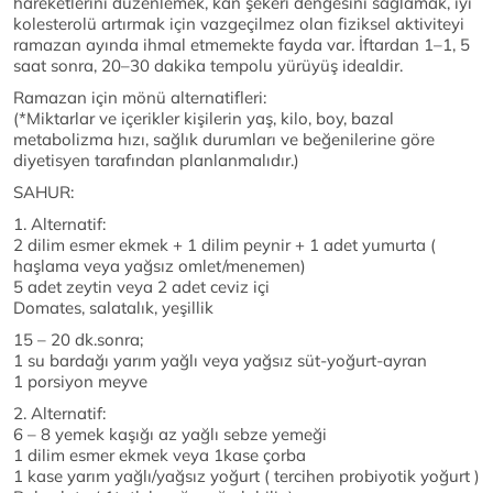
hareketlerini düzenlemek, kan şekeri dengesini sağlamak, iyi
kolesterolü artırmak için vazgeçilmez olan fiziksel aktiviteyi
ramazan ayında ihmal etmemekte fayda var. İftardan 1–1, 5
saat sonra, 20–30 dakika tempolu yürüyüş idealdir.
Ramazan için mönü alternatifleri:
(*Miktarlar ve içerikler kişilerin yaş, kilo, boy, bazal
metabolizma hızı, sağlık durumları ve beğenilerine göre
diyetisyen tarafından planlanmalıdır.)
SAHUR:
1. Alternatif:
2 dilim esmer ekmek + 1 dilim peynir + 1 adet yumurta (
haşlama veya yağsız omlet/menemen)
5 adet zeytin veya 2 adet ceviz içi
Domates, salatalık, yeşillik
15 – 20 dk.sonra;
1 su bardağı yarım yağlı veya yağsız süt-yoğurt-ayran
1 porsiyon meyve
2. Alternatif:
6 – 8 yemek kaşığı az yağlı sebze yemeği
1 dilim esmer ekmek veya 1kase çorba
1 kase yarım yağlı/yağsız yoğurt ( tercihen probiyotik yoğurt )