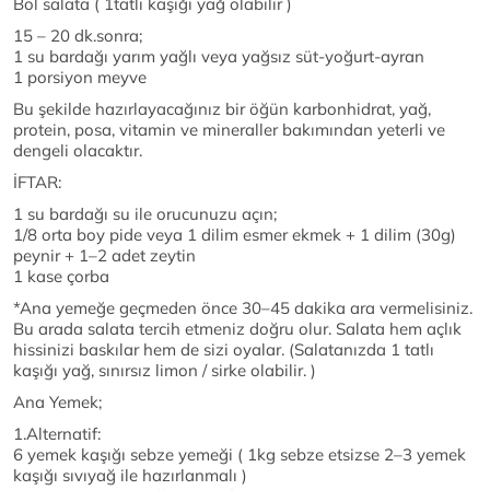
Bol salata ( 1tatlı kaşığı yağ olabilir )
15 – 20 dk.sonra;
1 su bardağı yarım yağlı veya yağsız süt-yoğurt-ayran
1 porsiyon meyve
Bu şekilde hazırlayacağınız bir öğün karbonhidrat, yağ,
protein, posa, vitamin ve mineraller bakımından yeterli ve
dengeli olacaktır.
İFTAR:
1 su bardağı su ile orucunuzu açın;
1/8 orta boy pide veya 1 dilim esmer ekmek + 1 dilim (30g)
peynir + 1–2 adet zeytin
1 kase çorba
*Ana yemeğe geçmeden önce 30–45 dakika ara vermelisiniz.
Bu arada salata tercih etmeniz doğru olur. Salata hem açlık
hissinizi baskılar hem de sizi oyalar. (Salatanızda 1 tatlı
kaşığı yağ, sınırsız limon / sirke olabilir. )
Ana Yemek;
1.Alternatif:
6 yemek kaşığı sebze yemeği ( 1kg sebze etsizse 2–3 yemek
kaşığı sıvıyağ ile hazırlanmalı )