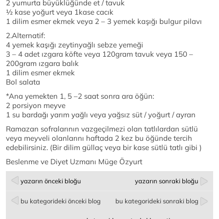
2 yumurta büyüklüğünde et / tavuk
½ kase yoğurt veya 1kase cacık
1 dilim esmer ekmek veya 2 – 3 yemek kaşığı bulgur pilavı
2.Alternatif:
4 yemek kaşığı zeytinyağlı sebze yemeği
3 – 4 adet ızgara köfte veya 120gram tavuk veya 150 –
200gram ızgara balık
1 dilim esmer ekmek
Bol salata
*Ana yemekten 1, 5 –2 saat sonra ara öğün:
2 porsiyon meyve
1 su bardağı yarım yağlı veya yağsız süt / yoğurt / ayran
Ramazan sofralarının vazgeçilmezi olan tatlılardan sütlü
veya meyveli olanlarını haftada 2 kez bu öğünde tercih
edebilirsiniz. (Bir dilim güllaç veya bir kase sütlü tatlı gibi )
Beslenme ve Diyet Uzmanı Müge Özyurt
yazarın önceki bloğu
yazarın sonraki bloğu
bu kategorideki önceki blog
bu kategorideki sonraki blog