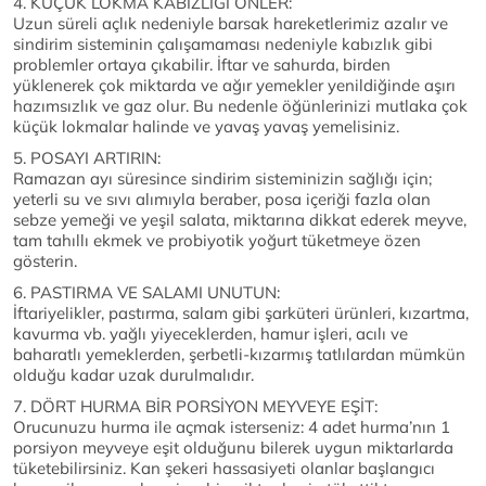
4. KÜÇÜK LOKMA KABIZLIĞI ÖNLER:
Uzun süreli açlık nedeniyle barsak hareketlerimiz azalır ve
sindirim sisteminin çalışamaması nedeniyle kabızlık gibi
problemler ortaya çıkabilir. İftar ve sahurda, birden
yüklenerek çok miktarda ve ağır yemekler yenildiğinde aşırı
hazımsızlık ve gaz olur. Bu nedenle öğünlerinizi mutlaka çok
küçük lokmalar halinde ve yavaş yavaş yemelisiniz.
5. POSAYI ARTIRIN:
Ramazan ayı süresince sindirim sisteminizin sağlığı için;
yeterli su ve sıvı alımıyla beraber, posa içeriği fazla olan
sebze yemeği ve yeşil salata, miktarına dikkat ederek meyve,
tam tahıllı ekmek ve probiyotik yoğurt tüketmeye özen
gösterin.
6. PASTIRMA VE SALAMI UNUTUN:
İftariyelikler, pastırma, salam gibi şarküteri ürünleri, kızartma,
kavurma vb. yağlı yiyeceklerden, hamur işleri, acılı ve
baharatlı yemeklerden, şerbetli-kızarmış tatlılardan mümkün
olduğu kadar uzak durulmalıdır.
7. DÖRT HURMA BİR PORSİYON MEYVEYE EŞİT:
Orucunuzu hurma ile açmak isterseniz: 4 adet hurma’nın 1
porsiyon meyveye eşit olduğunu bilerek uygun miktarlarda
tüketebilirsiniz. Kan şekeri hassasiyeti olanlar başlangıcı