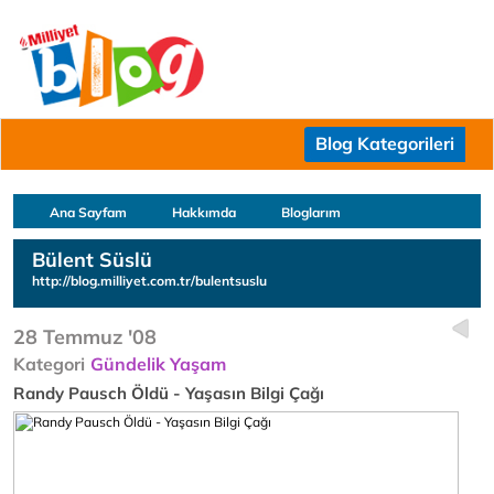
Blog Kategorileri
Ana Sayfam
Hakkımda
Bloglarım
Bülent Süslü
http://blog.milliyet.com.tr/bulentsuslu
28 Temmuz '08
Kategori
Gündelik Yaşam
Randy Pausch Öldü - Yaşasın Bilgi Çağı