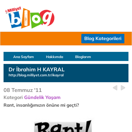
Blog Kategorileri
Ana Sayfam
Hakkımda
Bloglarım
Dr İbrahim H KAYRAL
http://blog.milliyet.com.tr/ikayral
08 Temmuz '11
Kategori
Gündelik Yaşam
Rant, insanlığımızın önüne mi geçti?