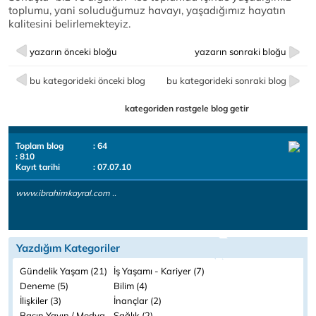
toplumu, yani soluduğumuz havayı, yaşadığımız hayatın
kalitesini belirlemekteyiz.
yazarın önceki bloğu
yazarın sonraki bloğu
bu kategorideki önceki blog
bu kategorideki sonraki blog
kategoriden rastgele blog getir
Toplam blog
: 64
: 810
Kayıt tarihi
: 07.07.10
www.ibrahimkayral.com ..
Yazdığım Kategoriler
Gündelik Yaşam (21)
İş Yaşamı - Kariyer (7)
Deneme (5)
Bilim (4)
İlişkiler (3)
İnançlar (2)
Basın Yayın / Medya
Sağlık (2)