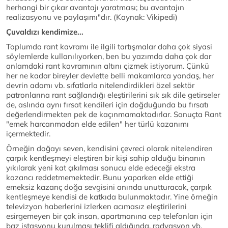
herhangi bir çıkar avantajı yaratması; bu avantajın
realizasyonu ve paylaşımı"dır. (Kaynak: Vikipedi)
Çuvaldızı kendimize...
Toplumda rant kavramı ile ilgili tartışmalar daha çok siyasi
söylemlerde kullanılıyorken, ben bu yazımda daha çok dar
anlamdaki rant kavramının altını çizmek istiyorum. Çünkü
her ne kadar bireyler devlette belli makamlarca yandaş, her
devrin adamı vb. sıfatlarla nitelendirdikleri özel sektör
patronlarına rant sağlandığı eleştirilerini sık sık dile getirseler
de, aslında aynı fırsat kendileri için doğduğunda bu fırsatı
değerlendirmekten pek de kaçınmamaktadırlar. Sonuçta Rant
"emek harcanmadan elde edilen" her türlü kazanımı
içermektedir.
Örneğin doğayı seven, kendisini çevreci olarak nitelendiren
çarpık kentleşmeyi eleştiren bir kişi sahip olduğu binanın
yıkılarak yeni kat çıkılması sonucu elde edeceği ekstra
kazancı reddetmemektedir. Bunu yaparken elde ettiği
emeksiz kazanç doğa sevgisini anında unutturacak, çarpık
kentleşmeye kendisi de katkıda bulunmaktadır. Yine örneğin
televizyon haberlerini izlerken acımasız eleştirilerini
esirgemeyen bir çok insan, apartmanına cep telefonları için
baz istasyonu kurulması teklifi aldığında, radyasyon vb.