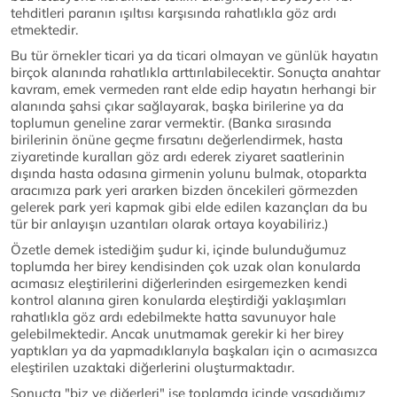
tehditleri paranın ışıltısı karşısında rahatlıkla göz ardı
etmektedir.
Bu tür örnekler ticari ya da ticari olmayan ve günlük hayatın
birçok alanında rahatlıkla arttırılabilecektir. Sonuçta anahtar
kavram, emek vermeden rant elde edip hayatın herhangi bir
alanında şahsi çıkar sağlayarak, başka birilerine ya da
toplumun geneline zarar vermektir. (Banka sırasında
birilerinin önüne geçme fırsatını değerlendirmek, hasta
ziyaretinde kuralları göz ardı ederek ziyaret saatlerinin
dışında hasta odasına girmenin yolunu bulmak, otoparkta
aracımıza park yeri ararken bizden öncekileri görmezden
gelerek park yeri kapmak gibi elde edilen kazançları da bu
tür bir anlayışın uzantıları olarak ortaya koyabiliriz.)
Özetle demek istediğim şudur ki, içinde bulunduğumuz
toplumda her birey kendisinden çok uzak olan konularda
acımasız eleştirilerini diğerlerinden esirgemezken kendi
kontrol alanına giren konularda eleştirdiği yaklaşımları
rahatlıkla göz ardı edebilmekte hatta savunuyor hale
gelebilmektedir. Ancak unutmamak gerekir ki her birey
yaptıkları ya da yapmadıklarıyla başkaları için o acımasızca
eleştirilen uzaktaki diğerlerini oluşturmaktadır.
Sonuçta "biz ve diğerleri" ise toplamda içinde yaşadığımız