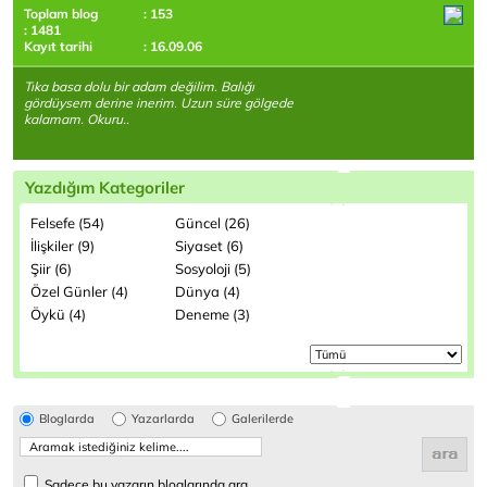
Toplam blog
: 153
: 1481
Kayıt tarihi
: 16.09.06
Tıka basa dolu bir adam değilim. Balığı
gördüysem derine inerim. Uzun süre gölgede
kalamam. Okuru..
Yazdığım Kategoriler
Felsefe (54)
Güncel (26)
İlişkiler (9)
Siyaset (6)
Şiir (6)
Sosyoloji (5)
Özel Günler (4)
Dünya (4)
Öykü (4)
Deneme (3)
Bloglarda
Yazarlarda
Galerilerde
Sadece bu yazarın bloglarında ara