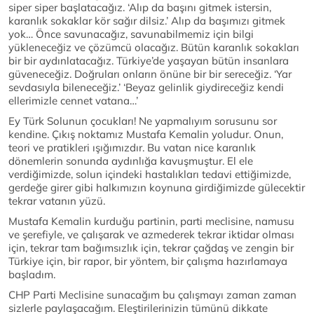
siper siper başlatacağız. ‘Alıp da başını gitmek istersin,
karanlık sokaklar kör sağır dilsiz.’ Alıp da başımızı gitmek
yok… Önce savunacağız, savunabilmemiz için bilgi
yükleneceğiz ve çözümcü olacağız. Bütün karanlık sokakları
bir bir aydınlatacağız. Türkiye’de yaşayan bütün insanlara
güveneceğiz. Doğruları onların önüne bir bir sereceğiz. ‘Yar
sevdasıyla bileneceğiz.’ ‘Beyaz gelinlik giydireceğiz kendi
ellerimizle cennet vatana…’
Ey Türk Solunun çocukları! Ne yapmalıyım sorusunu sor
kendine. Çıkış noktamız Mustafa Kemalin yoludur. Onun,
teori ve pratikleri ışığımızdır. Bu vatan nice karanlık
dönemlerin sonunda aydınlığa kavuşmuştur. El ele
verdiğimizde, solun içindeki hastalıkları tedavi ettiğimizde,
gerdeğe girer gibi halkımızın koynuna girdiğimizde gülecektir
tekrar vatanın yüzü.
Mustafa Kemalin kurduğu partinin, parti meclisine, namusu
ve şerefiyle, ve çalışarak ve azmederek tekrar iktidar olması
için, tekrar tam bağımsızlık için, tekrar çağdaş ve zengin bir
Türkiye için, bir rapor, bir yöntem, bir çalışma hazırlamaya
başladım.
CHP Parti Meclisine sunacağım bu çalışmayı zaman zaman
sizlerle paylaşacağım. Eleştirilerinizin tümünü dikkate