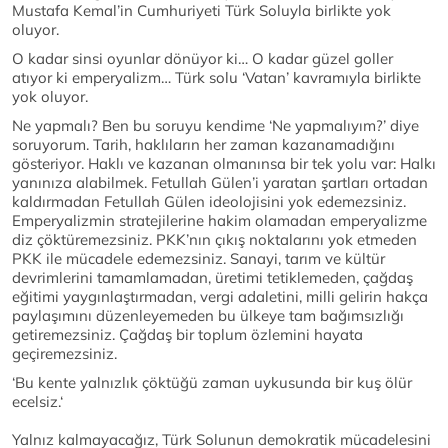
Mustafa Kemal’in Cumhuriyeti Türk Soluyla birlikte yok
oluyor.
O kadar sinsi oyunlar dönüyor ki… O kadar güzel goller
atıyor ki emperyalizm… Türk solu ‘Vatan’ kavramıyla birlikte
yok oluyor.
Ne yapmalı? Ben bu soruyu kendime ‘Ne yapmalıyım?’ diye
soruyorum. Tarih, haklıların her zaman kazanamadığını
gösteriyor. Haklı ve kazanan olmanınsa bir tek yolu var: Halkı
yanınıza alabilmek. Fetullah Gülen’i yaratan şartları ortadan
kaldırmadan Fetullah Gülen ideolojisini yok edemezsiniz.
Emperyalizmin stratejilerine hakim olamadan emperyalizme
diz çöktüremezsiniz. PKK’nın çıkış noktalarını yok etmeden
PKK ile mücadele edemezsiniz. Sanayi, tarım ve kültür
devrimlerini tamamlamadan, üretimi tetiklemeden, çağdaş
eğitimi yaygınlaştırmadan, vergi adaletini, milli gelirin hakça
paylaşımını düzenleyemeden bu ülkeye tam bağımsızlığı
getiremezsiniz. Çağdaş bir toplum özlemini hayata
geçiremezsiniz.
‘Bu kente yalnızlık çöktüğü zaman uykusunda bir kuş ölür
ecelsiz.‘
Yalnız kalmayacağız, Türk Solunun demokratik mücadelesini