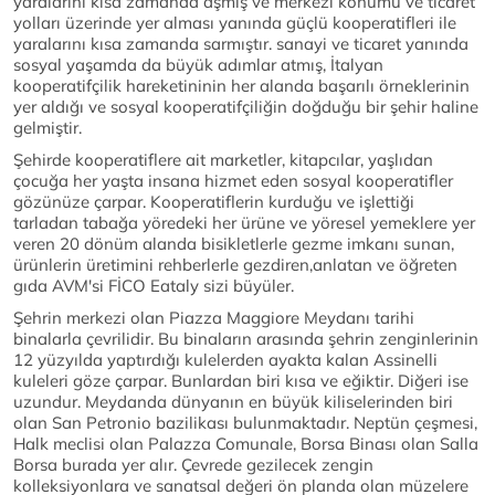
yaralarını kısa zamanda aşmış ve merkezi konumu ve ticaret
yolları üzerinde yer alması yanında güçlü kooperatifleri ile
yaralarını kısa zamanda sarmıştır. sanayi ve ticaret yanında
sosyal yaşamda da büyük adımlar atmış, İtalyan
kooperatifçilik hareketininin her alanda başarılı örneklerinin
yer aldığı ve sosyal kooperatifçiliğin doğduğu bir şehir haline
gelmiştir.
Şehirde kooperatiflere ait marketler, kitapcılar, yaşlıdan
çocuğa her yaşta insana hizmet eden sosyal kooperatifler
gözünüze çarpar. Kooperatiflerin kurduğu ve işlettiği
tarladan tabağa yöredeki her ürüne ve yöresel yemeklere yer
veren 20 dönüm alanda bisikletlerle gezme imkanı sunan,
ürünlerin üretimini rehberlerle gezdiren,anlatan ve öğreten
gıda AVM'si FİCO Eataly sizi büyüler.
Şehrin merkezi olan Piazza Maggiore Meydanı tarihi
binalarla çevrilidir. Bu binaların arasında şehrin zenginlerinin
12 yüzyılda yaptırdığı kulelerden ayakta kalan Assinelli
kuleleri göze çarpar. Bunlardan biri kısa ve eğiktir. Diğeri ise
uzundur. Meydanda dünyanın en büyük kiliselerinden biri
olan San Petronio bazilikası bulunmaktadır. Neptün çeşmesi,
Halk meclisi olan Palazza Comunale, Borsa Binası olan Salla
Borsa burada yer alır. Çevrede gezilecek zengin
kolleksiyonlara ve sanatsal değeri ön planda olan müzelere