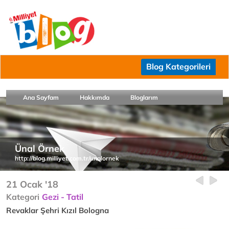
Blog Kategorileri
Ana Sayfam
Hakkımda
Bloglarım
Ünal Örnek
http://blog.milliyet.com.tr/unalornek
21 Ocak '18
Kategori
Gezi - Tatil
Revaklar Şehri Kızıl Bologna