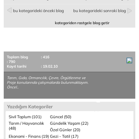
bu kategorideki önceki blog
bu kategorideki sonraki blog
kategoriden rastgele blog getir
Toplam blog
: 416
: 790
Kayıt tarihi
: 19.02.10
Tarım, Gıda, Ormancılık, Çevre, Örgütlenme ve
Proje konularında çalışmalarda bulunmaktayım.
Öncel..
Yazdığım Kategoriler
Sivil Toplum (101)
Güncel (50)
Tarım / Hayvancılık
Gündelik Yaşam (22)
(48)
Özel Günler (20)
Ekonomi - Finans (19)
Gezi - Tatil (17)