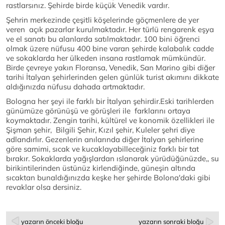
rastlarsınız. Şehirde birde küçük Venedik vardır.
Şehrin merkezinde çeşitli köşelerinde göçmenlere de yer
veren açık pazarlar kurulmaktadır. Her türlü rengarenk eşya
ve el sanatı bu alanlarda satılmaktadır. 100 bini öğrenci
olmak üzere nüfusu 400 bine varan şehirde kalabalık cadde
ve sokaklarda her ülkeden insana rastlamak mümkündür.
Birde çevreye yakın Floransa, Venedik, San Marino gibi diğer
tarihi İtalyan şehirlerinden gelen günlük turist akımını dikkate
aldığınızda nüfusu dahada artmaktadır.
Bologna her şeyi ile farklı bir İtalyan şehirdir.Eski tarihlerden
günümüze görünüşü ve görüşleri ile farklarını ortaya
koymaktadır. Zengin tarihi, kültürel ve konomik özellikleri ile
Şişman şehir, Bilgili Şehir, Kızıl şehir, Kuleler şehri diye
adlandırlır. Gezenlerin anılarında diğer İtalyan şehirlerine
göre samimi, sıcak ve kucaklayabilleceğiniz farklı bir tat
bırakır. Sokaklarda yağışlardan ıslanarak yürüdüğünüzde,, su
birikintilerinden üstünüz kirlendiğinde, güneşin altında
sıcaktan bunaldığınızda keşke her şehirde Bolona'daki gibi
revaklar olsa dersiniz.
yazarın önceki bloğu
yazarın sonraki bloğu