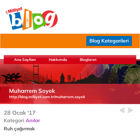
Blog Kategorileri
Ana Sayfam
Hakkımda
Bloglarım
Muharrem Soyek
http://blog.milliyet.com.tr/muharrem.soyek
28 Ocak '17
Kategori
Anılar
Ruh çağırmak