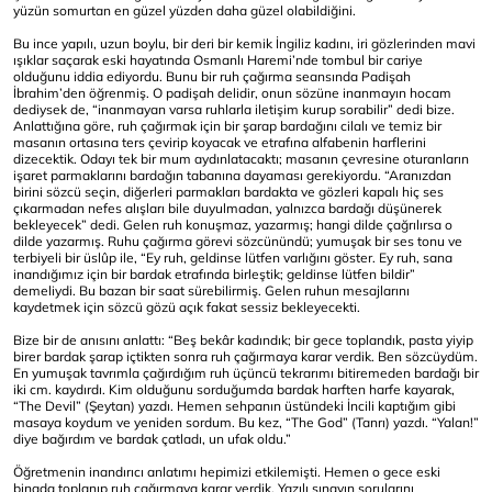
yüzün somurtan en güzel yüzden daha güzel olabildiğini.
Bu ince yapılı, uzun boylu, bir deri bir kemik İngiliz kadını, iri gözlerinden mavi
ışıklar saçarak eski hayatında Osmanlı Haremi’nde tombul bir cariye
olduğunu iddia ediyordu. Bunu bir ruh çağırma seansında Padişah
İbrahim’den öğrenmiş. O padişah delidir, onun sözüne inanmayın hocam
dediysek de, “inanmayan varsa ruhlarla iletişim kurup sorabilir” dedi bize.
Anlattığına göre, ruh çağırmak için bir şarap bardağını cilalı ve temiz bir
masanın ortasına ters çevirip koyacak ve etrafına alfabenin harflerini
dizecektik. Odayı tek bir mum aydınlatacaktı; masanın çevresine oturanların
işaret parmaklarını bardağın tabanına dayaması gerekiyordu. “Aranızdan
birini sözcü seçin, diğerleri parmakları bardakta ve gözleri kapalı hiç ses
çıkarmadan nefes alışları bile duyulmadan, yalnızca bardağı düşünerek
bekleyecek” dedi. Gelen ruh konuşmaz, yazarmış; hangi dilde çağrılırsa o
dilde yazarmış. Ruhu çağırma görevi sözcünündü; yumuşak bir ses tonu ve
terbiyeli bir üslûp ile, “Ey ruh, geldinse lütfen varlığını göster. Ey ruh, sana
inandığımız için bir bardak etrafında birleştik; geldinse lütfen bildir”
demeliydi. Bu bazan bir saat sürebilirmiş. Gelen ruhun mesajlarını
kaydetmek için sözcü gözü açık fakat sessiz bekleyecekti.
Bize bir de anısını anlattı: “Beş bekâr kadındık; bir gece toplandık, pasta yiyip
birer bardak şarap içtikten sonra ruh çağırmaya karar verdik. Ben sözcüydüm.
En yumuşak tavrımla çağırdığım ruh üçüncü tekrarımı bitiremeden bardağı bir
iki cm. kaydırdı. Kim olduğunu sorduğumda bardak harften harfe kayarak,
“The Devil” (Şeytan) yazdı. Hemen sehpanın üstündeki İncili kaptığım gibi
masaya koydum ve yeniden sordum. Bu kez, “The God” (Tanrı) yazdı. “Yalan!”
diye bağırdım ve bardak çatladı, un ufak oldu.”
Öğretmenin inandırıcı anlatımı hepimizi etkilemişti. Hemen o gece eski
binada toplanıp ruh çağırmaya karar verdik. Yazılı sınavın sorularını