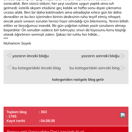
soracaktık. Ben sözcü oldum; her şeyi usulüne uygun yaptık ama ruh
gelmedi; üstelik akşam etüdüne geç kaldık ve hafta sonu dışarı çıkmama
cezası aldık. Ben bir daha katılmadım ama arkadaşlar ertesi gün bir daha
denediler ve bu kez içlerinden birinin dedesinin ruhu teşrif etmiş nihayet;
ancak yazılı sınavın soruları henüz hazır olmadığı için bilememiş. Yemin billah
ettiler ve birçoğumuz inandık. Bir gün çağrılan ruhtan yazılı sorularını almayı
başardılar: On sorudan sadece biri tutmuştu; onun da tüyosunu konu başlığı
olarak öğretmen vermişti zaten. Şakacı bir ruhtu her hâlde…
***
Muharrem Soyek
yazarın önceki bloğu
yazarın sonraki bloğu
bu kategorideki önceki blog
bu kategorideki sonraki blog
kategoriden rastgele blog getir
Toplam blog
: 363
: 1765
Kayıt tarihi
: 04.08.08
Parasız yatılı Darüşşafaka Özel Lisesi'nde iki yılı