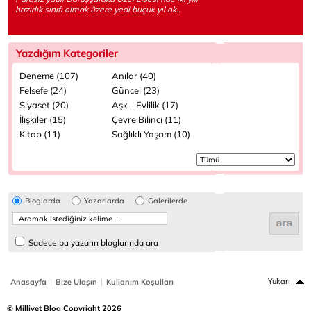
hazırlık sınıfı olmak üzere yedi buçuk yıl ok..
Yazdığım Kategoriler
Deneme (107)
Anılar (40)
Felsefe (24)
Güncel (23)
Siyaset (20)
Aşk - Evlilik (17)
İlişkiler (15)
Çevre Bilinci (11)
Kitap (11)
Sağlıklı Yaşam (10)
Bloglarda
Yazarlarda
Galerilerde
Sadece bu yazarın bloglarında ara
|
|
Yukarı
Anasayfa
Bize Ulaşın
Kullanım Koşulları
© Milliyet Blog Copyright 2026