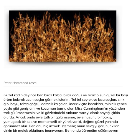
Peter Hammond resmi
Güzel kadın deyince ben biraz kalça, biraz göğüs ve biraz olsun güzel bir başı
örten bakımlı uzun saçlar görmek isterim. Tel tel seyrek ve kısa saçları, sırık
gibi boyu, tahta göğsü, daracık kalçaları, incecik çıta bacakları, minicik çenesi,
yayla gibi geniş alnı ve kocaman burnu olan Miss Cunningham’ın yüzünden
tatlı gülümsemesini ve iri gözlerindeki turkuaz maviyi alsak bayağı çirkin
olurdu. Ancak onda öyle tatlı bir gülümseme, öyle huzurlu bir bakış,
yumuşacık bir ses ve merhametli bir yürek var ki, değme güzel yanında
görünmez olur. Ben onu hiç üzmek istemem; onun sevgiyi görünür kılan
çirkin bir melek olduğuna inanıyorum. Ben onda öğrendim gülümseyen