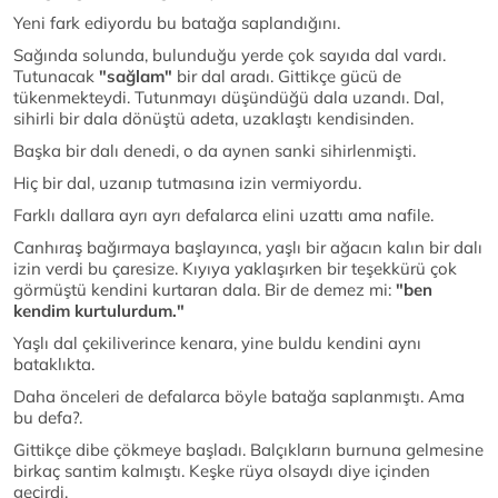
Yeni fark ediyordu bu batağa saplandığını.
Sağında solunda, bulunduğu yerde çok sayıda dal vardı.
Tutunacak
"sağlam"
bir dal aradı. Gittikçe gücü de
tükenmekteydi. Tutunmayı düşündüğü dala uzandı. Dal,
sihirli bir dala dönüştü adeta, uzaklaştı kendisinden.
Başka bir dalı denedi, o da aynen sanki sihirlenmişti.
Hiç bir dal, uzanıp tutmasına izin vermiyordu.
Farklı dallara ayrı ayrı defalarca elini uzattı ama nafile.
Canhıraş bağırmaya başlayınca, yaşlı bir ağacın kalın bir dalı
izin verdi bu çaresize. Kıyıya yaklaşırken bir teşekkürü çok
görmüştü kendini kurtaran dala. Bir de demez mi:
"ben
kendim kurtulurdum."
Yaşlı dal çekiliverince kenara, yine buldu kendini aynı
bataklıkta.
Daha önceleri de defalarca böyle batağa saplanmıştı. Ama
bu defa?.
Gittikçe dibe çökmeye başladı. Balçıkların burnuna gelmesine
birkaç santim kalmıştı. Keşke rüya olsaydı diye içinden
geçirdi.