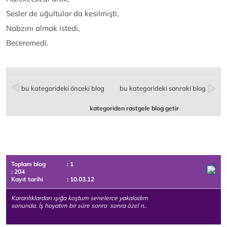
Sesler de uğultular da kesilmişti,
Nabzını almak istedi,
Beceremedi.
bu kategorideki önceki blog
bu kategorideki sonraki blog
kategoriden rastgele blog getir
Toplam blog
: 1
: 204
Kayıt tarihi
: 10.03.12
Karanlıklardan ışığa koştum senelerce yakaladım
sonunda. İş hayatım bir süre sonra sonra özel n..