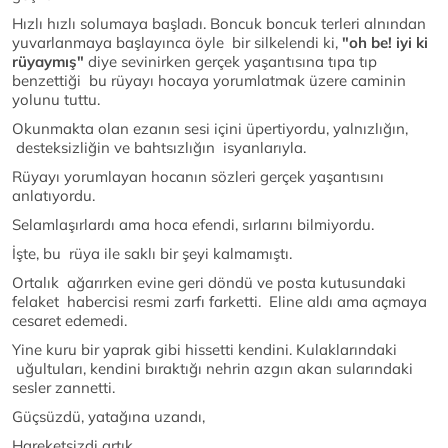
Hızlı hızlı solumaya başladı. Boncuk boncuk terleri alnından
yuvarlanmaya başlayınca öyle bir silkelendi ki,
"oh be! iyi ki
rüyaymış"
diye sevinirken gerçek yaşantısına tıpa tıp
benzettiği bu rüyayı hocaya yorumlatmak üzere caminin
yolunu tuttu.
Okunmakta olan ezanın sesi içini üpertiyordu, yalnızlığın,
desteksizliğin ve bahtsızlığın isyanlarıyla.
Rüyayı yorumlayan hocanın sözleri gerçek yaşantısını
anlatıyordu.
Selamlaşırlardı ama hoca efendi, sırlarını bilmiyordu.
İşte, bu rüya ile saklı bir şeyi kalmamıştı.
Ortalık ağarırken evine geri döndü ve posta kutusundaki
felaket habercisi resmi zarfı farketti. Eline aldı ama açmaya
cesaret edemedi.
Yine kuru bir yaprak gibi hissetti kendini. Kulaklarındaki
uğultuları, kendini bıraktığı nehrin azgın akan sularındaki
sesler zannetti.
Güçsüzdü, yatağına uzandı,
Hareketsizdi artık,