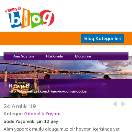
Blog Kategorileri
Ana Sayfam
Hakkımda
Bloglarım
Recep B
http://blog.milliyet.com.tr/maviaydanismaodasi
24 Aralık '19
Kategori
Gündelik Yaşam
Sade Yaşamak İçin 10 Şey
Alım yaparak mutlu olduğumuz bir hayatın içerisinde yer