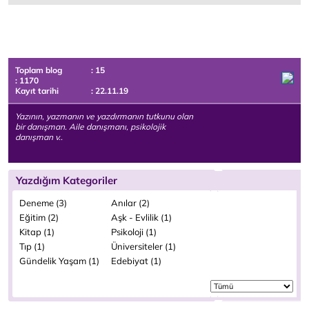
Toplam blog
: 15
: 1170
Kayıt tarihi
: 22.11.19
Yazının, yazmanın ve yazdırmanın tutkunu olan
bir danışman. Aile danışmanı, psikolojik
danışman v..
Yazdığım Kategoriler
Deneme (3)
Anılar (2)
Eğitim (2)
Aşk - Evlilik (1)
Kitap (1)
Psikoloji (1)
Tıp (1)
Üniversiteler (1)
Gündelik Yaşam (1)
Edebiyat (1)