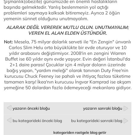
Şişmanlık(obezite) günümüzde en önemli hastalıkların
başında gelmektedir. Yanlış beslenmenin yol açtığı
problemleri saymaya kalksak bitiremeyiz. Ayrıca 2 öğün
yemenin sünnet olduğunu unutmayalım.
ALARAK DEĞİL VEREREK MUTLU OLUN. UNUTMAYALIM;
VEREN EL ALAN ELDEN ÜSTÜNDÜR.
Not:
Mesela, 75 milyar dolarlık serveti ile "En Zengin" ünvanlı
Carlos Slim Helu orta büyüklükte bir evde oturuyor ve 10
yıldır arabasını değiştirmiyor. 2008'in en zengini Warren
Buffet ise 60 yıldır aynı evde yaşıyor. Evin değeri İstanbul'da
2+1 daire parası! Çocuklar için 4 milyar doların üzerinde
bağış yapan, "yardım meleği" olarak tanınan Duty Free'nin
kurucusu Chuck Feeney ise pahalı ve ihtiyaç fazlası tüketime
tamamen karşı! İkea'nın kurucusu İngvar Kamprad ise akşam
yemeğine 50 dolardan fazla ödemeyeceği mekanlara gidiyor.
yazarın önceki bloğu
yazarın sonraki bloğu
bu kategorideki önceki blog
bu kategorideki sonraki blog
kategoriden rastgele blog getir