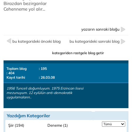
Birazdan bezirganlar
Cehenneme yol alır...
yazarın sonraki bloğu
bu kategorideki önceki blog
bu kategorideki sonraki blog
kategoriden rastgele blog getir
Toplam blog
: 195
: 404
Kayıt tarihi
: 26.03.08
1956 Tunceli doğumluyum. 1975 Erzincan lisesi
mezunuyum. 12 eylülün anti-demokratik
uygulamaların..
Yazdığım Kategoriler
Şiir (194)
Deneme (1)