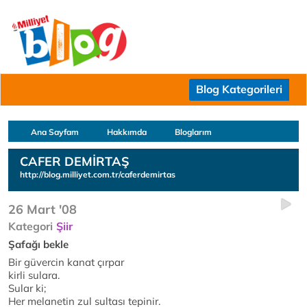
Blog Kategorileri
Ana Sayfam
Hakkımda
Bloglarım
CAFER DEMİRTAŞ
http://blog.milliyet.com.tr/caferdemirtas
26 Mart '08
Kategori
Şiir
Şafağı bekle
Bir güvercin kanat çırpar
kirli sulara.
Sular ki;
Her melanetin zul sultası tepinir.