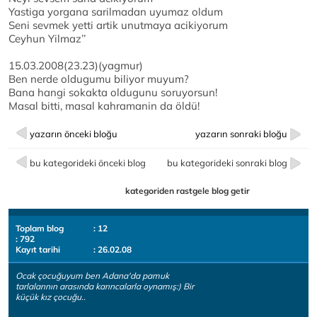
Yastiga yorgana sarilmadan uyumaz oldum
Seni sevmek yetti artik unutmaya acikiyorum
Ceyhun Yilmaz’’
15.03.2008(23.23)(yagmur)
Ben nerde oldugumu biliyor muyum?
Bana hangi sokakta oldugunu soruyorsun!
Masal bitti, masal kahramanin da öldü!
yazarın önceki bloğu
yazarın sonraki bloğu
bu kategorideki önceki blog
bu kategorideki sonraki blog
kategoriden rastgele blog getir
Toplam blog
: 12
: 792
Kayıt tarihi
: 26.02.08
Ocak çocuğuyum ben Adana'da pamuk
tarlalarının arasında karıncalarla oynamış:) Bir
küçük kız çocuğu..