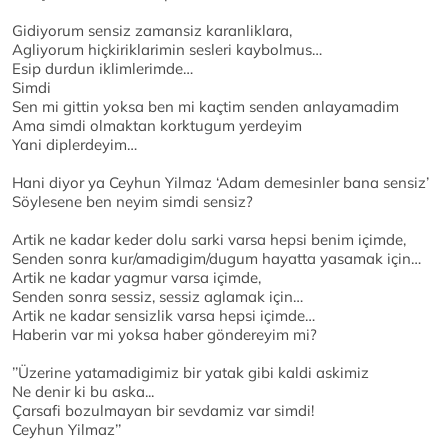
Gidiyorum sensiz zamansiz karanliklara,
Agliyorum hiçkiriklarimin sesleri kaybolmus…
Esip durdun iklimlerimde…
Simdi
Sen mi gittin yoksa ben mi kaçtim senden anlayamadim
Ama simdi olmaktan korktugum yerdeyim
Yani diplerdeyim…
Hani diyor ya Ceyhun Yilmaz ‘Adam demesinler bana sensiz’
Söylesene ben neyim simdi sensiz?
Artik ne kadar keder dolu sarki varsa hepsi benim içimde,
Senden sonra kur/amadigim/dugum hayatta yasamak için…
Artik ne kadar yagmur varsa içimde,
Senden sonra sessiz, sessiz aglamak için…
Artik ne kadar sensizlik varsa hepsi içimde…
Haberin var mi yoksa haber göndereyim mi?
’’Üzerine yatamadigimiz bir yatak gibi kaldi askimiz
Ne denir ki bu aska...
Çarsafi bozulmayan bir sevdamiz var simdi!
Ceyhun Yilmaz’’