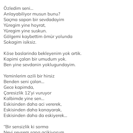
Özledim seni…
Anlayabiliyor musun bunu?
Saçma sapan bir sevdadayim
Yüregim yine hoyrat,
Yüregim yine suskun.
Gölgemi kaybettim ömür yolunda
Sokagim isiksiz.
Köse baslarinda bekleyenim yok artik.
Kapimi çalan bir umudum yok.
Ben yine sevdanin yoklugundayim.
Yeminlerim azili bir hirsiz
Benden seni çalan…
Gece kapimda,
Çaresizlik 12’yi vuruyor
Kalbimde yine sen…
Eskisinden daha aci vererek,
Eskisinden daha kanayarak,
Eskisinden daha da eskiyerek…
‘’Bir sensizlik ki sorma
Neyi sevsem sana acikiyorum