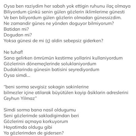
Oysa ben raziydim her sabah yok ettigin ruhunu ilaç olmaya
Biliyordum çünkü senin gülen gözlerin iklimlerime günesti
Ve ben biliyordum gülen gözlerin olmadan günessizdim.
Ne zamandir günes ne yönden doguyor bilmiyorum?
Batidan mi?
Dogudan mi?
Yoksa günesi de mi (ç) aldin sebepsiz giderken?
Ne tuhaf!
Sana gelirken ömrümün kestirme yollarini kullaniyordum
Gözlerinin dönemeçlerinde soluklaniyordum
Dudaklarinda günesin batisini seyrediyordum
Oysa simdi…
‘’beni sorma sevgisiz sokagin sakinlerine
bilmezler içine atilarak büyütülen kayip âsiklarin adreslerini
Ceyhun Yilmaz’’
Simdi sorma bana nasil oldugumu
Seni gözlerimde sakladigimdan beri
Gözlerimi açmaya korkuyorum
Hayatimda oldugu gibi
Ya gözlerimden de gidersen?