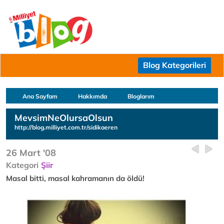
Blog Kategorileri
Ana Sayfam
Hakkımda
Bloglarım
MevsimNeOlursaOlsun
http://blog.milliyet.com.tr/sidikaeren
26 Mart '08
Kategori
Şiir
Masal bitti, masal kahramanın da öldü!