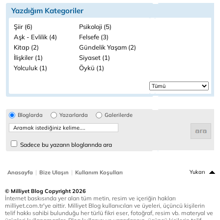
Yazdığım Kategoriler
Şiir (6)
Psikoloji (5)
Aşk - Evlilik (4)
Felsefe (3)
Kitap (2)
Gündelik Yaşam (2)
İlişkiler (1)
Siyaset (1)
Yolculuk (1)
Öykü (1)
Bloglarda
Yazarlarda
Galerilerde
Sadece bu yazarın bloglarında ara
|
|
Yukarı
Anasayfa
Bize Ulaşın
Kullanım Koşulları
© Milliyet Blog Copyright 2026
İnternet baskısında yer alan tüm metin, resim ve içeriğin hakları
milliyet.com.tr'ye aittir. Milliyet Blog kullanıcıları ve üyeleri, üçüncü kişilerin
telif hakkı sahibi bulunduğu her türlü fikri eser, fotoğraf, resim vb. materyal ve