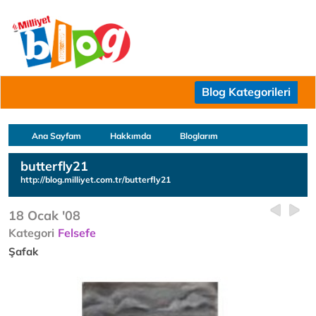
Blog Kategorileri
Ana Sayfam
Hakkımda
Bloglarım
butterfly21
http://blog.milliyet.com.tr/butterfly21
18 Ocak '08
Kategori
Felsefe
Şafak