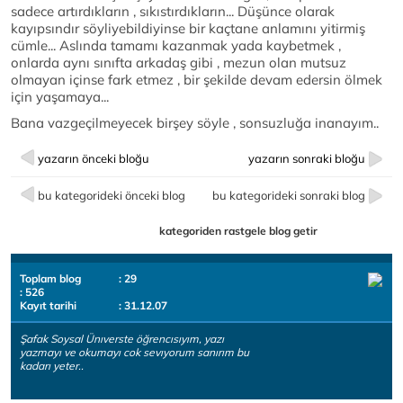
sadece artırdıkların , sıkıstırdıkların... Düşünce olarak
kayıpsındır söyliyebildiyinse bir kaçtane anlamını yitirmiş
cümle... Aslında tamamı kazanmak yada kaybetmek ,
onlarda aynı sınıfta arkadaş gibi , mezun olan mutsuz
olmayan içinse fark etmez , bir şekilde devam edersin ölmek
için yaşamaya...
Bana vazgeçilmeyecek birşey söyle , sonsuzluğa inanayım..
yazarın önceki bloğu
yazarın sonraki bloğu
bu kategorideki önceki blog
bu kategorideki sonraki blog
kategoriden rastgele blog getir
Toplam blog
: 29
: 526
Kayıt tarihi
: 31.12.07
Şafak Soysal Ünıverste öğrencısıyım, yazı
yazmayı ve okumayı cok sevıyorum sanırım bu
kadarı yeter..