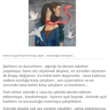
bana vazgeilmiycek birşey söyle , sonsuzluğa inanayım...
Şartların ve durumların , ağırlığı ile devam ederken
yaşamaya. Sana söz söylemek düşmez, en azından söylesen
de birşey değişmez. Azınlıkta kalır düşünceler , sana kalansa
sadece azınlığa karşı çıkışların , son çırpınışların ve en
sonunda sana kalan karşı çıkışların ve kararların...
Fark etmez aslında o veya bu şekilde devam edersin
aldanmaya , kandırılmaya . İsyanın açık bayrak , önünde açık
kartların ve sonsuzluğa inanmaya çalıştıkların.
Aslında okadar çok şey vardırki istediğin , sahip olduklarınsa