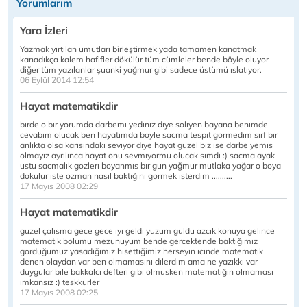
Yorumlarım
Yara İzleri
Yazmak yırtılan umutları birleştirmek yada tamamen kanatmak
kanadıkça kalem hafifler dökülür tüm cümleler bende böyle oluyor
diğer tüm yazılanlar şuanki yağmur gibi sadece üstümü ıslatıyor.
06 Eylül 2014 12:54
Hayat matematikdir
bırde o bır yorumda darbemı yedınız dıye solıyen bayana benımde
cevabım olucak ben hayatımda boyle sacma tespıt gormedım sırf bır
anlıkta olsa karısındakı sevıyor dıye hayat guzel bız ıse darbe yemıs
olmayız ayrılınca hayat onu sevmıyormu olucak sımdı :) sacma ayak
ustu sacmalık gozlerı boyanmıs bır gun yağmur mutlaka yağar o boya
dokulur ıste ozman nasıl baktığını gormek ısterdım ..........
17 Mayıs 2008 02:29
Hayat matematikdir
guzel çalısma gece gece ıyı geldı yuzum guldu azcık konuya gelınce
matematık bolumu mezunuyum bende gercektende baktığımız
gorduğumuz yasadığımız hısettığimiz herseyın ıcınde matematık
denen olaydan var ben olmamasını dılerdım ama ne yazıkkı var
duygular bıle bakkalcı defterı gıbı olmusken matematığın olmaması
ımkansız :) teskkurler
17 Mayıs 2008 02:25