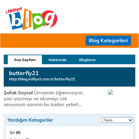
Blog Kategorileri
Ana Sayfam
Hakkımda
Bloglarım
butterfly21
http://blog.milliyet.com.tr/butterfly21
Şafak Soysal
Ünıverste öğrencısıyım,
yazı yazmayı ve okumayı cok
sevıyorum sanırım bu kadarı yeterli...
Yazdığım Kategoriler
Şiir
(6)