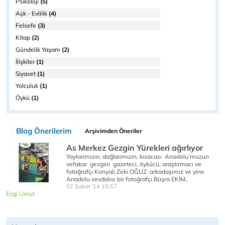
Psikoloji
(5)
Aşk - Evlilik
(4)
Felsefe
(3)
Kitap
(2)
Gündelik Yaşam
(2)
İlişkiler
(1)
Siyaset
(1)
Yolculuk
(1)
Öykü
(1)
Blog Önerilerim
Arşivimden Öneriler
As Merkez Gezgin Yürekleri ağırlıyor
Yaylarımızın, dağlarımızın, kısacası Anadolu’muzun
vefakar gezgini gazeteci, öykücü, araştırmacı ve
fotoğrafçı Konyalı Zeki OĞUZ arkadaşımız ve yine
Anadolu sevdalısı bir fotoğrafçı Büşra EKİM..
02 Şubat '14 15:57
Ezgi Umut