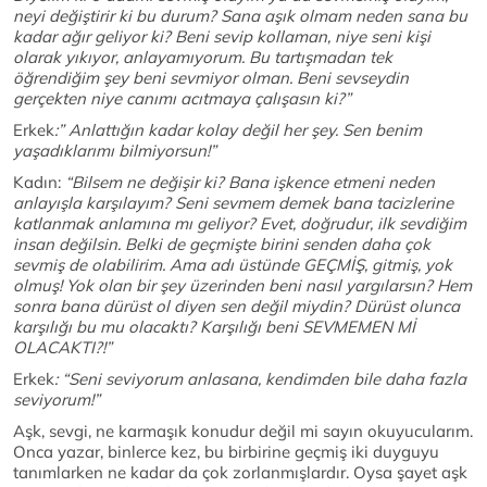
neyi değiştirir ki bu durum? Sana aşık olmam neden sana bu
kadar ağır geliyor ki? Beni sevip kollaman, niye seni kişi
olarak yıkıyor, anlayamıyorum. Bu tartışmadan tek
öğrendiğim şey beni sevmiyor olman. Beni sevseydin
gerçekten niye canımı acıtmaya çalışasın ki?”
Erkek
:” Anlattığın kadar kolay değil her şey. Sen benim
yaşadıklarımı bilmiyorsun!”
Kadın:
“Bilsem ne değişir ki? Bana işkence etmeni neden
anlayışla karşılayım? Seni sevmem demek bana tacizlerine
katlanmak anlamına mı geliyor? Evet, doğrudur, ilk sevdiğim
insan değilsin. Belki de geçmişte birini senden daha çok
sevmiş de olabilirim. Ama adı üstünde GEÇMİŞ, gitmiş, yok
olmuş! Yok olan bir şey üzerinden beni nasıl yargılarsın? Hem
sonra bana dürüst ol diyen sen değil miydin? Dürüst olunca
karşılığı bu mu olacaktı? Karşılığı beni SEVMEMEN Mİ
OLACAKTI?!”
Erkek
: “Seni seviyorum anlasana, kendimden bile daha fazla
seviyorum!”
Aşk, sevgi, ne karmaşık konudur değil mi sayın okuyucularım.
Onca yazar, binlerce kez, bu birbirine geçmiş iki duyguyu
tanımlarken ne kadar da çok zorlanmışlardır. Oysa şayet aşk