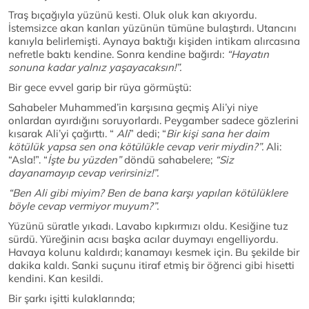
Traş bıçağıyla yüzünü kesti. Oluk oluk kan akıyordu.
İstemsizce akan kanları yüzünün tümüne bulaştırdı. Utancını
kanıyla belirlemişti. Aynaya baktığı kişiden intikam alırcasına
nefretle baktı kendine. Sonra kendine bağırdı:
“Hayatın
sonuna kadar yalnız yaşayacaksın!”.
Bir gece evvel garip bir rüya görmüştü:
Sahabeler Muhammed’in karşısına geçmiş Ali’yi niye
onlardan ayırdığını soruyorlardı. Peygamber sadece gözlerini
kısarak Ali’yi çağırttı. “
Ali
” dedi; “
Bir kişi sana her daim
kötülük yapsa sen ona kötülükle cevap verir miydin?”.
Ali:
“Asla!”. “
İşte bu yüzden”
döndü sahabelere;
“Siz
dayanamayıp cevap verirsiniz!”.
“Ben Ali gibi miyim? Ben de bana karşı yapılan kötülüklere
böyle cevap vermiyor muyum?”.
Yüzünü süratle yıkadı. Lavabo kıpkırmızı oldu. Kesiğine tuz
sürdü. Yüreğinin acısı başka acılar duymayı engelliyordu.
Havaya kolunu kaldırdı; kanamayı kesmek için. Bu şekilde bir
dakika kaldı. Sanki suçunu itiraf etmiş bir öğrenci gibi hisetti
kendini. Kan kesildi.
Bir şarkı işitti kulaklarında;