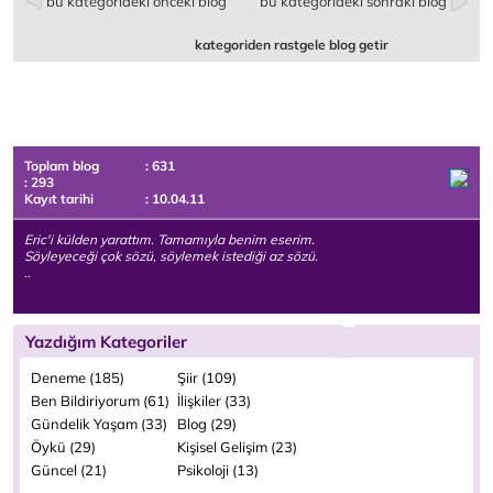
bu kategorideki önceki blog
bu kategorideki sonraki blog
kategoriden rastgele blog getir
Toplam blog
: 631
: 293
Kayıt tarihi
: 10.04.11
Eric'i külden yarattım. Tamamıyla benim eserim.
Söyleyeceği çok sözü, söylemek istediği az sözü.
..
Yazdığım Kategoriler
Deneme (185)
Şiir (109)
Ben Bildiriyorum (61)
İlişkiler (33)
Gündelik Yaşam (33)
Blog (29)
Öykü (29)
Kişisel Gelişim (23)
Güncel (21)
Psikoloji (13)