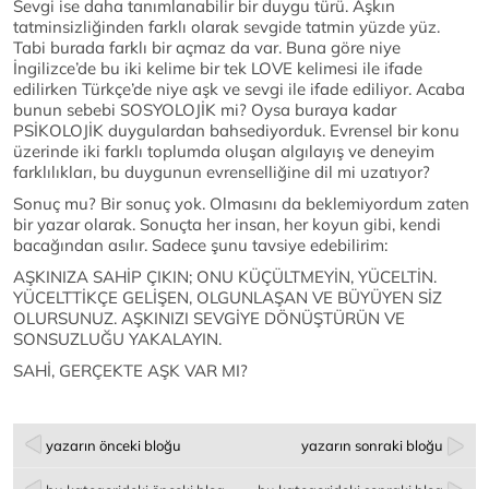
Sevgi ise daha tanımlanabilir bir duygu türü. Aşkın
tatminsizliğinden farklı olarak sevgide tatmin yüzde yüz.
Tabi burada farklı bir açmaz da var. Buna göre niye
İngilizce’de bu iki kelime bir tek LOVE kelimesi ile ifade
edilirken Türkçe’de niye aşk ve sevgi ile ifade ediliyor. Acaba
bunun sebebi SOSYOLOJİK mi? Oysa buraya kadar
PSİKOLOJİK duygulardan bahsediyorduk. Evrensel bir konu
üzerinde iki farklı toplumda oluşan algılayış ve deneyim
farklılıkları, bu duygunun evrenselliğine dil mi uzatıyor?
Sonuç mu? Bir sonuç yok. Olmasını da beklemiyordum zaten
bir yazar olarak. Sonuçta her insan, her koyun gibi, kendi
bacağından asılır. Sadece şunu tavsiye edebilirim:
AŞKINIZA SAHİP ÇIKIN; ONU KÜÇÜLTMEYİN, YÜCELTİN.
YÜCELTTİKÇE GELİŞEN, OLGUNLAŞAN VE BÜYÜYEN SİZ
OLURSUNUZ. AŞKINIZI SEVGİYE DÖNÜŞTÜRÜN VE
SONSUZLUĞU YAKALAYIN.
SAHİ, GERÇEKTE AŞK VAR MI?
yazarın önceki bloğu
yazarın sonraki bloğu