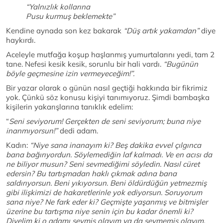
“Yalnızlık kollarına
Pusu kurmuş beklemekte”
Kendine aynada son kez bakarak
“Düş artık yakamdan”
diye
haykırdı.
Aceleyle mutfağa koşup haşlanmış yumurtalarını yedi, tam 2
tane. Nefesi kesik kesik, sorunlu bir hali vardı.
“Bugünün
böyle geçmesine izin vermeyeceğim!”.
Bir yazar olarak o günün nasıl geçtiği hakkında bir fikrimiz
yok. Çünkü söz konusu kişiyi tanımıyoruz. Şimdi bambaşka
kişilerin yakarışlarına tanıklık edelim:
“
Seni seviyorum! Gerçekten de seni seviyorum; buna niye
inanmıyorsun!”
dedi adam.
Kadın:
“Niye sana inanayım ki? Beş dakika evvel çılgınca
bana bağırıyordun. Söylemediğin laf kalmadı. Ve en acısı da
ne biliyor musun? Seni sevmediğimi söyledin. Nasıl cüret
edersin? Bu tartışmadan haklı çıkmak adına bana
saldırıyorsun. Beni yıkıyorsun. Beni öldürdüğün yetmezmiş
gibi ilişkimizi de hakaretlerinle yok ediyorsun. Soruyorum
sana niye? Ne fark eder ki? Geçmişte yaşanmış ve bitmişler
üzerine bu tartışma niye senin için bu kadar önemli ki?
Diyelim ki o adamı sevmiş olayım ya da sevmemiş olayım,