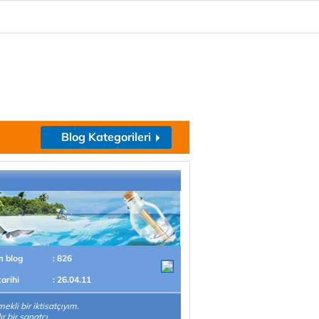
Blog Kategorileri
m blog
: 826
tarihi
: 26.04.11
ekli bir iktisatçıyım.
ır bir sanatçı