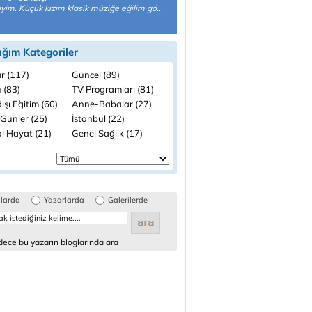
yim. Küçük kızım klasik müziğe eğilim gö..
ığım Kategoriler
r (117)
Güncel (89)
 (83)
TV Programları (81)
ışı Eğitim (60)
Anne-Babalar (27)
 Günler (25)
İstanbul (22)
l Hayat (21)
Genel Sağlık (17)
glarda
Yazarlarda
Galerilerde
ece bu yazarın bloglarında ara