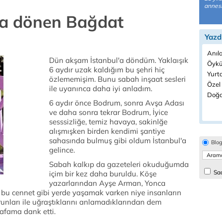
annesi
na dönen Bağdat
Yazd
Anıla
Dün akşam İstanbul'a döndüm. Yaklaışık
Öykü
6 aydır uzak kaldığım bu şehri hiç
Yurtd
özlememişim. Bunu sabah inşaat sesleri
Özel
ile uyanınca daha iyi anladım.
Doğa
6 aydır önce Bodrum, sonra Avşa Adası
ve daha sonra tekrar Bodrum, İyice
sesssizliğe, temiz havaya, sakinlğe
alışmışken birden kendimi şantiye
sahasında bulmuş gibi oldum İstanbul'a
Blo
gelince.
Sabah kalkıp da gazeteleri okuduğumda
Sad
içim bir kez daha buruldu. Köşe
yazarlarından Ayşe Arman, Yonca
bu cennet gibi yerde yaşamak varken niye insanların
orunları ile uğraştıklarını anlamadıklarından dem
afama dank etti.