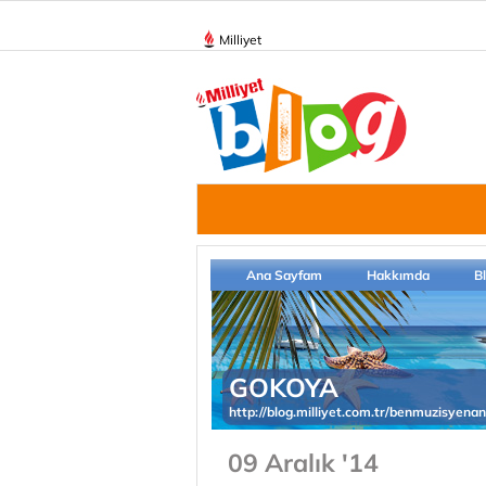
Milliyet
Ana Sayfam
Hakkımda
B
GOKOYA
http://blog.milliyet.com.tr/benmuzisyena
09 Aralık '14