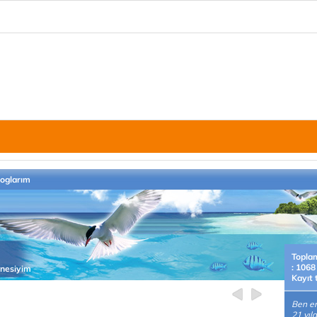
loglarım
Topla
: 1068
nnesiyim
Kayıt 
Ben em
21 yıld