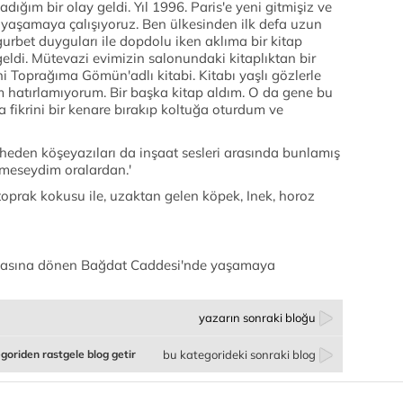
adığım bir olay geldi. Yıl 1996. Paris'e yeni gitmişiz ve
 yaşamaya çalışıyoruz. Ben ülkesinden ilk defa uzun
gurbet duyguları ile dopdolu iken aklıma bir kitap
eldi. Mütevazi evimizin salonundaki kitaplıktan bir
ni Toprağıma Gömün'adlı kitabi. Kitabı yaşlı gözlerle
ım hatırlamıyorum. Bir başka kitap aldım. O da gene bu
 fikrini bir kenare bırakıp koltuğa oturdum ve
den köşeyazıları da inşaat sesleri arasında bunlamış
lmeseydim oralardan.'
oprak kokusu ile, uzaktan gelen köpek, Inek, horoz
sahasına dönen Bağdat Caddesi'nde yaşamaya
yazarın sonraki bloğu
goriden rastgele blog getir
bu kategorideki sonraki blog