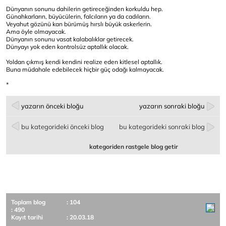
Dünyanın sonunu dahilerin getireceğinden korkuldu hep.
Günahkarların, büyücülerin, falcıların ya da cadıların.
Veyahut gözünü kan bürümüş hırslı büyük askerlerin.
Ama öyle olmayacak.
Dünyanın sonunu vasat kalabalıklar getirecek.
Dünyayı yok eden kontrolsüz aptallık olacak.
Yoldan çıkmış kendi kendini realize eden kitlesel aptallık.
Buna müdahale edebilecek hiçbir güç odağı kalmayacak.
*
yazarın önceki bloğu
yazarın sonraki bloğu
bu kategorideki önceki blog
bu kategorideki sonraki blog
kategoriden rastgele blog getir
Toplam blog
: 104
: 490
Kayıt tarihi
: 20.03.18