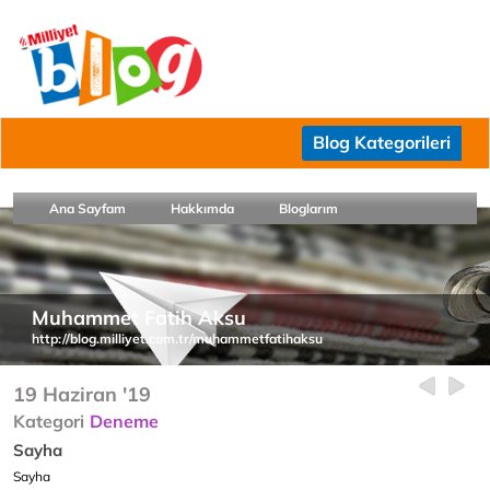
Blog Kategorileri
Ana Sayfam
Hakkımda
Bloglarım
Muhammet Fatih Aksu
http://blog.milliyet.com.tr/muhammetfatihaksu
19 Haziran '19
Kategori
Deneme
Sayha
Sayha