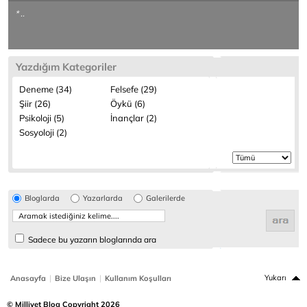
* ..
Yazdığım Kategoriler
Deneme (34)
Felsefe (29)
Şiir (26)
Öykü (6)
Psikoloji (5)
İnançlar (2)
Sosyoloji (2)
Bloglarda
Yazarlarda
Galerilerde
Sadece bu yazarın bloglarında ara
|
|
Yukarı
Anasayfa
Bize Ulaşın
Kullanım Koşulları
© Milliyet Blog Copyright 2026