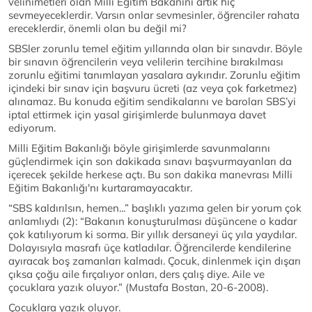
velinimetleri olan Milli Eğitim Bakanını artık hiç
sevmeyeceklerdir. Varsın onlar sevmesinler, öğrenciler rahata
ereceklerdir, önemli olan bu değil mi?
SBSler zorunlu temel eğitim yıllarında olan bir sınavdır. Böyle
bir sınavın öğrencilerin veya velilerin tercihine bırakılması
zorunlu eğitimi tanımlayan yasalara aykırıdır. Zorunlu eğitim
içindeki bir sınav için başvuru ücreti (az veya çok farketmez)
alınamaz. Bu konuda eğitim sendikalarını ve baroları SBS’yi
iptal ettirmek için yasal girişimlerde bulunmaya davet
ediyorum.
Milli Eğitim Bakanlığı böyle girişimlerde savunmalarını
güçlendirmek için son dakikada sınavı başvurmayanları da
içerecek şekilde herkese açtı. Bu son dakika manevrası Milli
Eğitim Bakanlığı'nı kurtaramayacaktır.
“SBS kaldırılsın, hemen...” başlıklı yazıma gelen bir yorum çok
anlamlıydı (2): “Bakanın konuşturulması düşüncene o kadar
çok katılıyorum ki sorma. Bir yıllık dersaneyi üç yıla yaydılar.
Dolayısıyla masrafı üçe katladılar. Öğrencilerde kendilerine
ayıracak boş zamanları kalmadı. Çocuk, dinlenmek için dışarı
çıksa çoğu aile fırçalıyor onları, ders çalış diye. Aile ve
çocuklara yazık oluyor.” (Mustafa Bostan, 20-6-2008).
Çocuklara yazık oluyor.