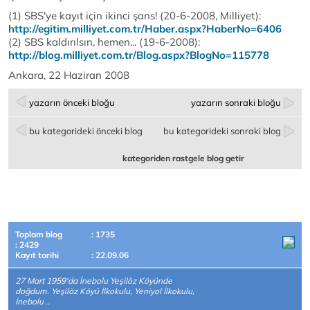
(1) SBS'ye kayıt için ikinci şans! (20-6-2008, Milliyet):
http://egitim.milliyet.com.tr/Haber.aspx?HaberNo=6406
(2) SBS kaldırılsın, hemen... (19-6-2008):
http://blog.milliyet.com.tr/Blog.aspx?BlogNo=115778
Ankara, 22 Haziran 2008
yazarın önceki bloğu
yazarın sonraki bloğu
bu kategorideki önceki blog
bu kategorideki sonraki blog
kategoriden rastgele blog getir
Toplam blog
: 1735
: 2429
Kayıt tarihi
: 22.09.06
27 Mart 1959'da İnebolu Yeşilöz Köyünde
doğdum. Yeşilöz Köyü İlkokulu, Yeniyol İlkokulu,
İnebolu ..