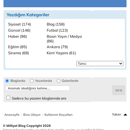
Yazdığım Kategoriler
Siyaset (174)
Blog (158)
Güncel (146)
Futbol (123)
Haber (96)
Basın Yayın / Medya
(86)
Eğitim (85)
Ankara (79)
Sinema (68)
Kent Yaşamı (61)
Bloglarda
Yazarlarda
Galerilerde
Sadece bu yazarın bloglarında ara
|
|
Yukarı
Anasayfa
Bize Ulaşın
Kullanım Koşulları
© Milliyet Blog Copyright 2026
İnternet baskısında yer alan tüm metin, resim ve içeriğin hakları