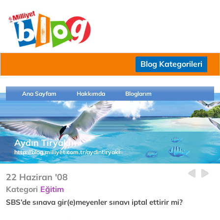
Blog Kategorileri
Ana Sayfam
Hakkımda
Bloglarım
Aydın Tiryaki
http://blog.milliyet.com.tr/aydintiryaki
22 Haziran '08
Kategori
Eğitim
SBS’de sınava gir(e)meyenler sınavı iptal ettirir mi?