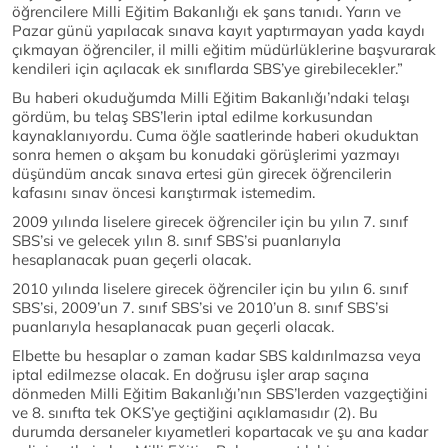
öğrencilere Milli Eğitim Bakanlığı ek şans tanıdı. Yarın ve
Pazar günü yapılacak sınava kayıt yaptırmayan yada kaydı
çıkmayan öğrenciler, il milli eğitim müdürlüklerine başvurarak
kendileri için açılacak ek sınıflarda SBS’ye girebilecekler.”
Bu haberi okuduğumda Milli Eğitim Bakanlığı’ndaki telaşı
gördüm, bu telaş SBS’lerin iptal edilme korkusundan
kaynaklanıyordu. Cuma öğle saatlerinde haberi okuduktan
sonra hemen o akşam bu konudaki görüşlerimi yazmayı
düşündüm ancak sınava ertesi gün girecek öğrencilerin
kafasını sınav öncesi karıştırmak istemedim.
2009 yılında liselere girecek öğrenciler için bu yılın 7. sınıf
SBS’si ve gelecek yılın 8. sınıf SBS’si puanlarıyla
hesaplanacak puan geçerli olacak.
2010 yılında liselere girecek öğrenciler için bu yılın 6. sınıf
SBS’si, 2009’un 7. sınıf SBS’si ve 2010’un 8. sınıf SBS’si
puanlarıyla hesaplanacak puan geçerli olacak.
Elbette bu hesaplar o zaman kadar SBS kaldırılmazsa veya
iptal edilmezse olacak. En doğrusu işler arap saçına
dönmeden Milli Eğitim Bakanlığı’nın SBS’lerden vazgeçtiğini
ve 8. sınıfta tek OKS’ye geçtiğini açıklamasıdır (2). Bu
durumda dersaneler kıyametleri kopartacak ve şu ana kadar