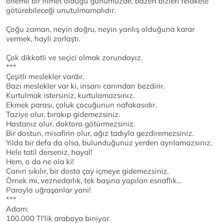
önemli bir nimet olduğu günümüzde, bazen bizleri felakete
götürebileceği unutulmamalıdır.
Çoğu zaman, neyin doğru, neyin yanlış olduğuna karar
vermek, hayli zorlaştı.
Çok dikkatli ve seçici olmak zorundayız.
***
Çeşitli meslekler vardır.
Bazı meslekler var ki, insanı canından bezdirir.
Kurtulmak istersiniz, kurtulamazsınız.
Ekmek parası, çoluk çocuğunun nafakasıdır.
Taziye olur, bırakıp gidemezsiniz.
Hastanız olur, doktora götürmezsiniz.
Bir dostun, misafirin olur, ağız tadıyla gezdiremezsiniz.
Yılda bir defa da olsa, bulunduğunuz yerden ayrılamazsınız.
Hele tatil derseniz, hayal!
Hem, o da ne ola ki!
Canın sıkılır, bir dosta çay içmeye gidemezsiniz.
Örnek mi, veznedarlık, tek başına yapılan esnaflık…
Parayla uğraşanlar yani!
***
Adam:
100.000 Tl'lik arabaya biniyor.