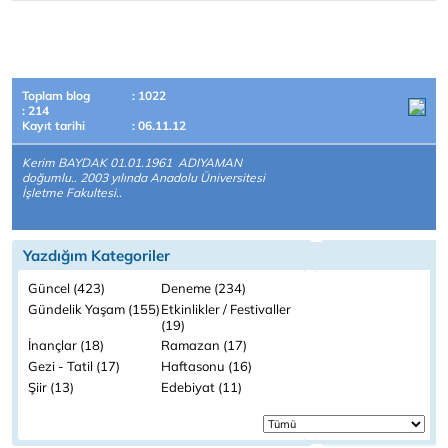
Toplam blog
: 1022
: 214
Kayıt tarihi
: 06.11.12
Kerim BAYDAK 01.01.1961 ADIYAMAN
doğumlu.. 2003 yılında Anadolu Üniversitesi
İşletme Fakultesi..
Yazdığım Kategoriler
Güncel (423)
Deneme (234)
Gündelik Yaşam (155)
Etkinlikler / Festivaller
(19)
İnançlar (18)
Ramazan (17)
Gezi - Tatil (17)
Haftasonu (16)
Şiir (13)
Edebiyat (11)