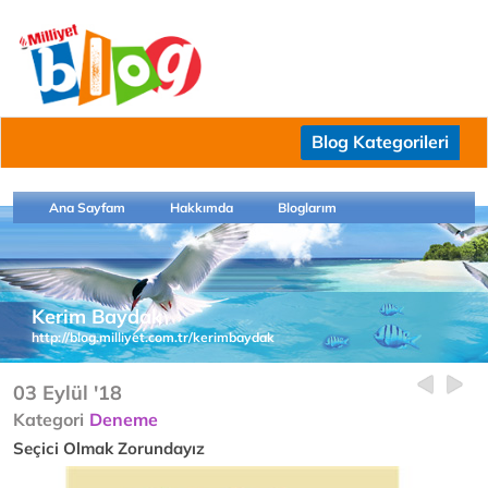
Blog Kategorileri
Ana Sayfam
Hakkımda
Bloglarım
Kerim Baydak
http://blog.milliyet.com.tr/kerimbaydak
03 Eylül '18
Kategori
Deneme
Seçici Olmak Zorundayız