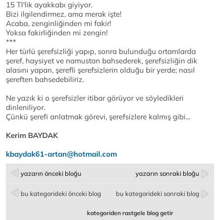
15 Tl'lik ayakkabı giyiyor.
Bizi ilgilendirmez, ama merak işte!
Acaba, zenginliğinden mi fakir!
Yoksa fakirliğinden mi zengin!
***
Her türlü şerefsizliği yapıp, sonra bulunduğu ortamlarda
şeref, haysiyet ve namustan bahsederek, şerefsizliğin dik
alasını yapan, şerefli şerefsizlerin olduğu bir yerde; nasıl
şereften bahsedebiliriz.
Ne yazık ki o şerefsizler itibar görüyor ve söyledikleri
dinleniliyor.
Çünkü şerefi anlatmak görevi, şerefsizlere kalmış gibi...
Kerim BAYDAK
kbaydak61-artan@hotmail.com
yazarın önceki bloğu
yazarın sonraki bloğu
bu kategorideki önceki blog
bu kategorideki sonraki blog
kategoriden rastgele blog getir