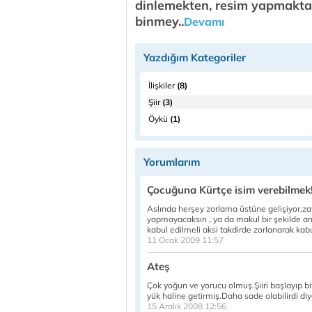
dinlemekten, resim yapmaktan
binmey..
Devamı
Yazdığım Kategoriler
İlişkiler
(8)
Şiir
(3)
Öykü
(1)
Yorumlarım
Çocuğuna Kürtçe isim verebilmek
Aslında herşey zorlama üstüne gelişiyor,zat
yapmayacaksın , ya da makul bir şekilde a
kabul edilmeli aksi takdirde zorlanarak kabu
11 Ocak 2009 11:57
Ateş
Çok yoğun ve yorucu olmuş.Şiiri başlayıp b
yük haline getirmiş.Daha sade olabilirdi d
15 Aralık 2008 12:56