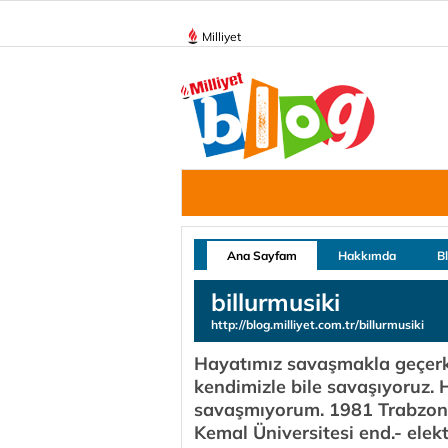
Milliyet
Ana Sayfam
Hakkımda
B
billurmusiki
http://blog.milliyet.com.tr/billurmusiki
Hayatımız savaşmakla geçerke
kendimizle bile savaşıyoruz.
savaşmıyorum. 1981 Trabzon
Kemal Üniversitesi end.- el