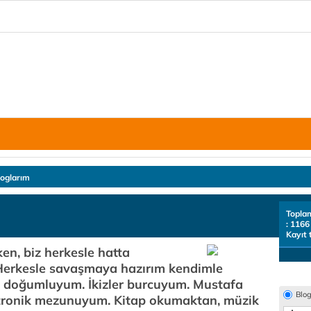
loglarım
Topla
: 1166
Kayıt 
n, biz herkesle hatta
 Herkesle savaşmaya hazırım kendimle
 doğumluyum. İkizler burcuyum. Mustafa
Blo
ektronik mezunuyum. Kitap okumaktan, müzik