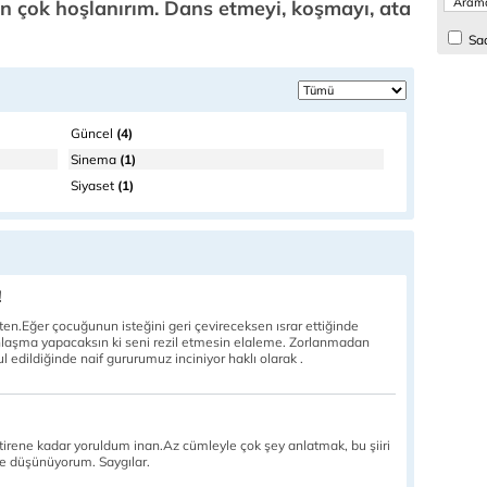
 çok hoşlanırım. Dans etmeyi, koşmayı, ata
Sad
Güncel
(4)
Sinema
(1)
Siyaset
(1)
!
en.Eğer çocuğunun isteğini geri çevireceksen ısrar ettiğinde
nlaşma yapacaksın ki seni rezil etmesin elaleme. Zorlanmadan
l edildiğinde naif gururumuz inciniyor haklı olarak .
itirene kadar yoruldum inan.Az cümleyle çok şey anlatmak, bu şiiri
iye düşünüyorum. Saygılar.