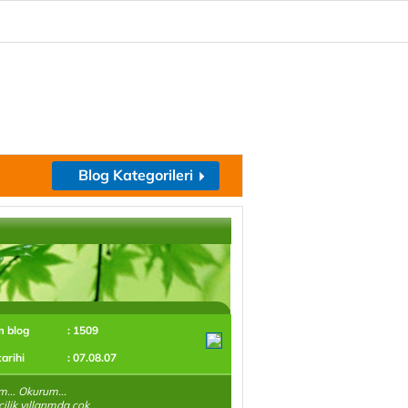
Blog Kategorileri
m blog
: 1509
tarihi
: 07.08.07
m... Okurum...
ilik yıllarımda çok