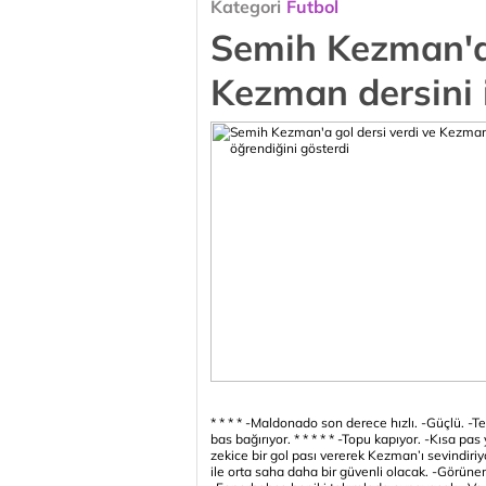
Kategori
Futbol
Semih Kezman'a 
Kezman dersini i
* * * *
-Maldonado son derece hızlı.
-Güçlü.
-Te
bas bağırıyor.
* * * * *
-Topu kapıyor.
-Kısa pas 
zekice bir gol pası vererek Kezman’ı sevindiriy
ile orta saha daha bir güvenli olacak.
-Görüne