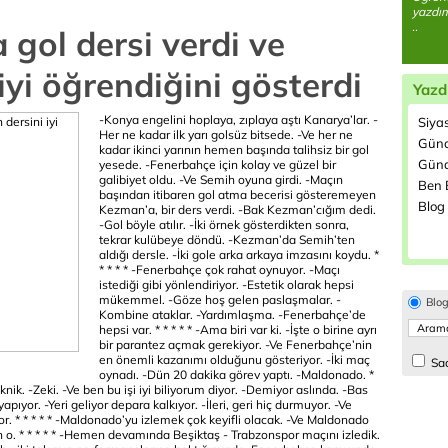
yazdım
..
gol dersi verdi ve
yi öğrendiğini gösterdi
Yazd
-Konya engelini hoplaya, zıplaya aştı Kanarya’lar.
-
Siya
Her ne kadar ilk yarı golsüz bitsede.
-Ve her ne
Günc
kadar ikinci yarının hemen başında talihsiz bir gol
Günd
yesede.
-Fenerbahçe için kolay ve güzel bir
galibiyet oldu.
-Ve Semih oyuna girdi.
-Maçın
Ben B
başından itibaren gol atma becerisi gösteremeyen
Blog 
Kezman’a, bir ders verdi.
-Bak Kezman’cığım dedi.
-Gol böyle atılır.
-İki örnek gösterdikten sonra,
tekrar kulübeye döndü.
-Kezman’da Semih’ten
aldığı dersle.
-İki gole arka arkaya imzasını koydu.
*
* * * *
-Fenerbahçe çok rahat oynuyor.
-Maçı
istediği gibi yönlendiriyor.
-Estetik olarak hepsi
mükemmel.
-Göze hoş gelen paslaşmalar.
-
Blo
Kombine ataklar.
-Yardımlaşma.
-Fenerbahçe’de
hepsi var.
* * * * *
-Ama biri var ki.
-İşte o birine ayrı
bir parantez açmak gerekiyor.
-Ve Fenerbahçe’nin
en önemli kazanımı olduğunu gösteriyor.
-İki maç
Sad
oynadı.
-Dün 20 dakika görev yaptı.
-Maldonado.
*
knik.
-Zeki.
-Ve ben bu işi iyi biliyorum diyor.
-Demiyor aslında.
-Bas
yapıyor.
-Yeri geliyor depara kalkıyor.
-İleri, geri hiç durmuyor.
-Ve
or.
* * * * *
-Maldonado’yu izlemek çok keyifli olacak.
-Ve Maldonado
n o.
* * * * *
-Hemen devamında Beşiktaş - Trabzonspor maçını izledik.