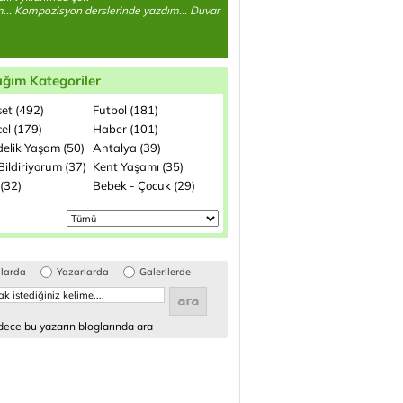
... Kompozisyon derslerinde yazdım... Duvar
ığım Kategoriler
set (492)
Futbol (181)
el (179)
Haber (101)
elik Yaşam (50)
Antalya (39)
ildiriyorum (37)
Kent Yaşamı (35)
(32)
Bebek - Çocuk (29)
glarda
Yazarlarda
Galerilerde
ece bu yazarın bloglarında ara