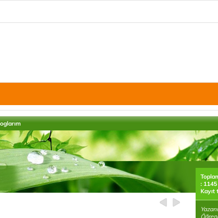
loglarım
Topla
: 1145
Kayıt 
Yazarı
Öğrenc