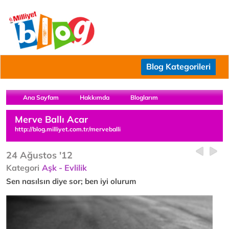
Blog Kategorileri
Ana Sayfam
Hakkımda
Bloglarım
Merve Ballı Acar
http://blog.milliyet.com.tr/merveballi
24 Ağustos '12
Kategori
Aşk - Evlilik
Sen nasılsın diye sor; ben iyi olurum