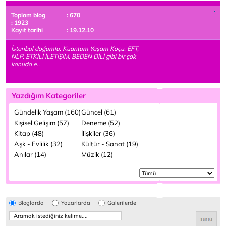
Toplam blog
: 670
: 1923
Kayıt tarihi
: 19.12.10
İstanbul doğumlu. Kuantum Yaşam Koçu. EFT,
NLP, ETKİLİ İLETİŞİM, BEDEN DİLİ gibi bir çok
konuda e..
Yazdığım Kategoriler
Gündelik Yaşam (160)
Güncel (61)
Kişisel Gelişim (57)
Deneme (52)
Kitap (48)
İlişkiler (36)
Aşk - Evlilik (32)
Kültür - Sanat (19)
Anılar (14)
Müzik (12)
Bloglarda
Yazarlarda
Galerilerde