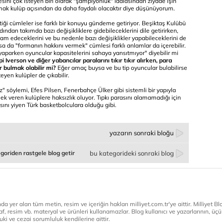
sini çok isteyen biri olarak "şampiyonluk" iddiasından ziyade işin
nmak kulüp açısından da daha faydalı olacaktır diye düşünüyorum.
tiği cümleler ise farklı bir konuyu gündeme getiriyor. Beşiktaş Kulübü
dından takımda bazı değişikliklere gidebileceklerini dile getirirken,
am edeceklerini ve bu nedenle bazı değişiklikler yapabileceklerini de
sa da "formanın hakkını vermek" cümlesi farklı anlamlar da içerebilir.
aparken oyuncular kapasitelerini sahaya yansıtmıyor" diyebilir mi
i Iverson ve diğer yabancılar paralarını tıkır tıkır alırken, para
 bulmak olabilir mi?
Eğer amaç buysa ve bu tip oyuncular bulabilirse
eyen kulüpler de çıkabilir.
" söylemi, Efes Pilsen, Fenerbahçe Ülker gibi sistemli bir yapıyla
mek veren kulüplere haksızlık oluyor. Tıpkı parasını alamamadığı için
nı yiyen Türk basketbolculara olduğu gibi.
yazarın sonraki bloğu
goriden rastgele blog getir
bu kategorideki sonraki blog
a yer alan tüm metin, resim ve içeriğin hakları milliyet.com.tr'ye aittir. Milliyet Blog
af, resim vb. materyal ve ürünleri kullanamazlar. Blog kullanıcı ve yazarlarının, üçün
ki ve cezai sorumluluk kendilerine aittir.