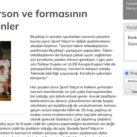
Fakült
Mezunu
erson ve formasının
nler
Yazd
Beşiktaş'ın amatör sporlardan sorumlu yönetim
Bask
kurulu üyesi Şeref Yalçın'ın iddialı açıklamalarını
Günc
okuduk hepimiz: ''Iverson takım arkadaşlarının
yardımıyla Beşiktaş'ı şampiyon yapacaktır. Takım
arkadaşlarının da buraya çabuk uyum sağlaması
için kendisine yardım etmesi gerekiyor. Ligin yanı
sıra Türkiye Kupası ve ULEB Avrupa Kupası'nda da
şampiyonluk istiyoruz. Iverson'ın kariyeri ortada.
Takımda liderliğe soyunacak. Kendisini yakından
Blo
tanıyoruz''.
Her şeyden önce Şeref Yalçın'ın hakkını yemeden
Iverson transferinde en çok çaba harcayanlardan
Sad
biri olduğu için tebrik etmek gerek. Ancak taraftarın
beklentisini bu derece yükseltmenin ileride başka
sıkıntılara yol açabileceği de unutulmamalı. Iverson
geçen sezon başında NBA'de 25 maç yapmış ve
ondan sonra muhtemelen eline top bile almamış
olarak gelecek İstanbul'a. Çok abartmış olabiliriz
kış açısı ile 8 aydır ciddi bir çalışma yapmadığını kestirmek zor değil.
nlerin ciddi bir problem olduğu da açık. Burada Şeref Yalçın'ın
rören'in Iverson'ın reklam yönüne ağırlık veren açıklaması daha