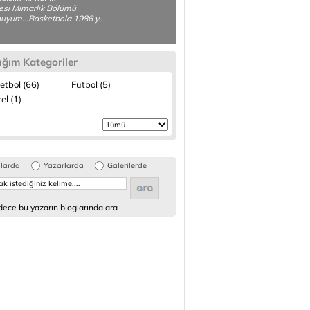
esi Mimarlık Bölümü
yum...Basketbola 1986 y..
ığım Kategoriler
etbol (66)
Futbol (5)
el (1)
glarda
Yazarlarda
Galerilerde
ece bu yazarın bloglarında ara