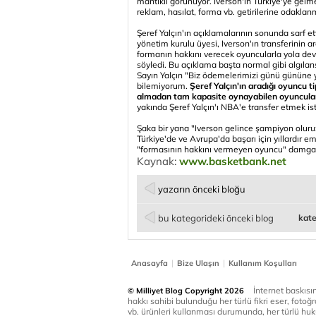
mantıklı görünüyor. Iverson'ın Türkiye'ye gelme
reklam, hasılat, forma vb. getirilerine odakla
Şeref Yalçın'ın açıklamalarının sonunda sarf et
yönetim kurulu üyesi, Iverson'ın transferinin ar
formanın hakkını verecek oyuncularla yola dev
söyledi. Bu açıklama başta normal gibi algılan
Sayın Yalçın "Biz ödemelerimizi günü gününe y
bilemiyorum.
Şeref Yalçın'ın aradığı oyuncu tip
almadan tam kapasite oynayabilen oyuncular
yakında Şeref Yalçın'ı NBA'e transfer etmek ist
Şaka bir yana "Iverson gelince şampiyon oluruz
Türkiye'de ve Avrupa'da başarı için yıllardır e
"formasının hakkını vermeyen oyuncu" damgası
Kaynak:
www.basketbank.net
yazarın önceki bloğu
bu kategorideki önceki blog
kate
|
|
Anasayfa
Bize Ulaşın
Kullanım Koşulları
İnternet baskısınd
© Milliyet Blog Copyright 2026
hakkı sahibi bulunduğu her türlü fikri eser, fotoğr
vb. ürünleri kullanması durumunda, her türlü huku