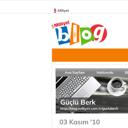
Milliyet
Ana Sayfam
Hakkımda
B
Güçlü Berk
http://blog.milliyet.com.tr/gucluberk
03 Kasım '10