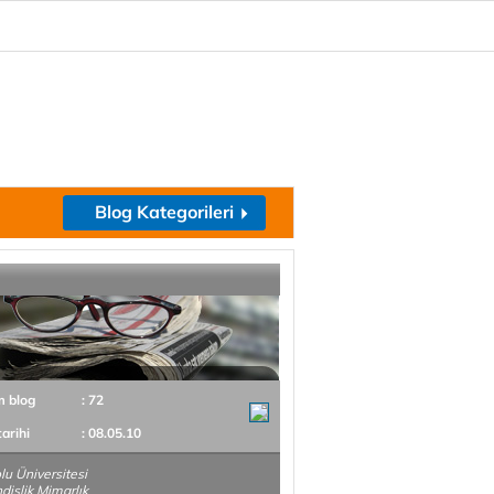
Blog Kategorileri
m blog
: 72
tarihi
: 08.05.10
u Üniversitesi
islik Mimarlık