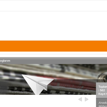
loglarım
Topla
: 562
Kayıt 
Anadol
Mühend