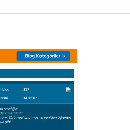
Blog Kategorileri
m blog
: 137
tarihi
: 14.12.07
da sevdiğim
rden mısralarla
orum. Yürümeyi unutmuş ve yeniden öğrenen
uk gibi..