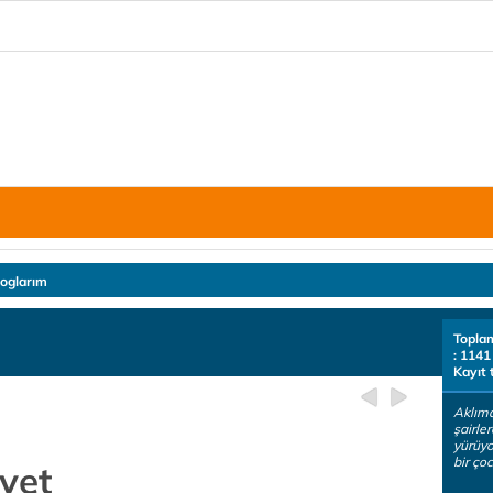
loglarım
Topla
: 1141
Kayıt 
Aklım
şairle
yürüy
bir çoc
vet