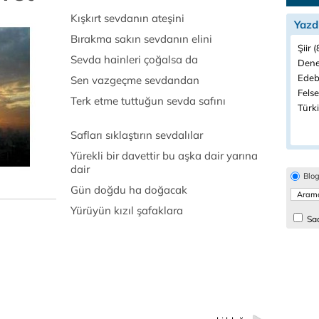
Kışkırt sevdanın ateşini
Yazd
Bırakma sakın sevdanın elini
Şiir 
Sevda hainleri çoğalsa da
Dene
Edeb
Sen vazgeçme sevdandan
Felse
Terk etme tuttuğun sevda safını
Türki
Safları sıklaştırın sevdalılar
Yürekli bir davettir bu aşka dair yarına
dair
Blo
Gün doğdu ha doğacak
Yürüyün kızıl şafaklara
Sad