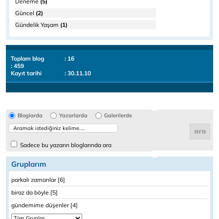
Deneme
(5)
Güncel
(2)
Gündelik Yaşam
(1)
Toplam blog
: 16
: 459
Kayıt tarihi
: 30.11.10
Bloglarda
Yazarlarda
Galerilerde
Sadece bu yazarın bloglarında ara
Gruplarım
parkalı zamanlar [6]
biraz da böyle [5]
gündemime düşenler [4]