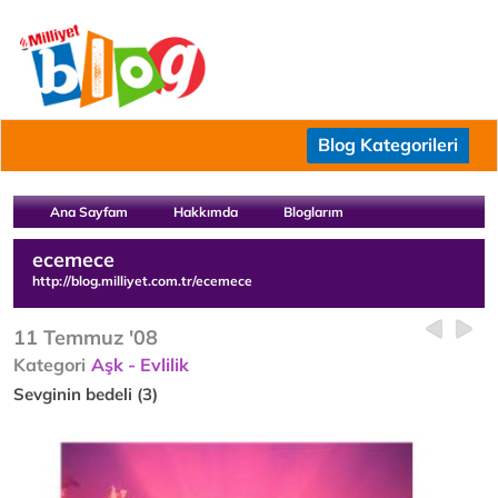
Blog Kategorileri
Ana Sayfam
Hakkımda
Bloglarım
ecemece
http://blog.milliyet.com.tr/ecemece
11 Temmuz '08
Kategori
Aşk - Evlilik
Sevginin bedeli (3)