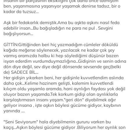
İnsanın bir parçasının eksikliğini çok daha önce tatmıştım
ben, yaşanmasına yaşanıyor yaşamak denirse tadsız, bir o
kadar da tuzsuz...
Aşk bir fedakarlık demiştik.Ama bu aşkta aşkını nasıl feda
edebilir insan...Bu bağışladığın ne para ne pul . Sevgini
bağışlıyorsun...
GİTTİN:Gittiğinden beri hiç yazmadığım cümleler döküldü
kağıda meğerse söylenecek, yazılacak ne kadar çok şey
varmış aramızda halbu ki hep söylediğimi düşünür bazen
isyan ederdim vurdumduymazlığına...Gidişinin ve senin adına
dön diye değil, sev diye değil dönsende sevsende geç(belki
de) SADECE BİL...
Her gidişin yıkarken beni, her gidişinle kuvvetlendim aslında
daha çok...Kelime hazinem gelişti, kalemim kuvvetlendi
kılıçım oldu yaşamla aramda, hani ayrılığın faydası yok değil
oluyor bazen yaşamda.Tek korkum gidişi olan ayrılıklarla
karşılaştırmasın insanı yaşam."geri dön" diyebilmek ağır
geliyor insana , işte aşkın böylesi gücüme gidiyor, kaybının
yanında ....
"Seni Seviyorum" hala diyebilmenin gururu varken bu
kaçış...Aşkın böylesi gücüme gidiyor .Biliyorum her ayrılık son