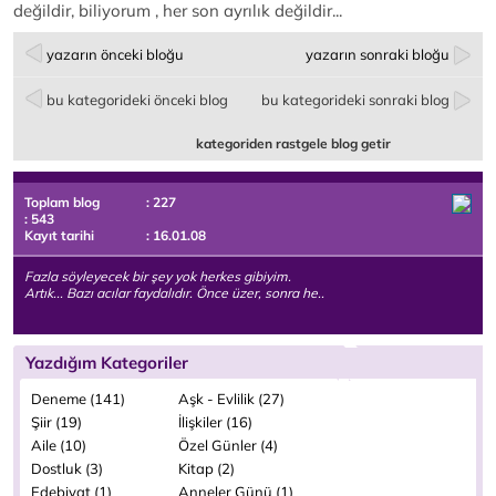
değildir, biliyorum , her son ayrılık değildir...
yazarın önceki bloğu
yazarın sonraki bloğu
bu kategorideki önceki blog
bu kategorideki sonraki blog
kategoriden rastgele blog getir
Toplam blog
: 227
: 543
Kayıt tarihi
: 16.01.08
Fazla söyleyecek bir şey yok herkes gibiyim.
Artık... Bazı acılar faydalıdır. Önce üzer, sonra he..
Yazdığım Kategoriler
Deneme (141)
Aşk - Evlilik (27)
Şiir (19)
İlişkiler (16)
Aile (10)
Özel Günler (4)
Dostluk (3)
Kitap (2)
Edebiyat (1)
Anneler Günü (1)