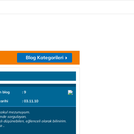
Blog Kategorileri
m blog
: 9
tarihi
: 03.11.10
kokul mezunuyum.
mde sorgulayan,
lı düşünebilen, eğlenceli olarak bilinirim.
 ..