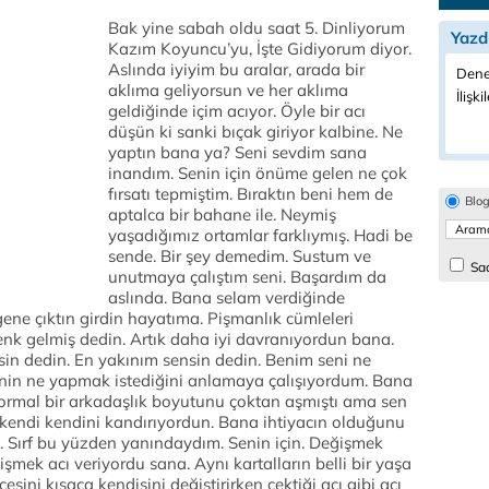
Bak yine sabah oldu saat 5. Dinliyorum
Yazd
Kazım Koyuncu’yu, İşte Gidiyorum diyor.
Aslında iyiyim bu aralar, arada bir
Dene
aklıma geliyorsun ve her aklıma
İlişki
geldiğinde içim acıyor. Öyle bir acı
düşün ki sanki bıçak giriyor kalbine. Ne
yaptın bana ya? Seni sevdim sana
inandım. Senin için önüme gelen ne çok
fırsatı tepmiştim. Bıraktın beni hem de
Blo
aptalca bir bahane ile. Neymiş
yaşadığımız ortamlar farklıymış. Hadi be
sende. Bir şey demedim. Sustum ve
Sad
unutmaya çalıştım seni. Başardım da
aslında. Bana selam verdiğinde
ne çıktın girdin hayatıma. Pişmanlık cümleleri
denk gelmiş dedin. Artık daha iyi davranıyordun bana.
sin dedin. En yakınım sensin dedin. Benim seni ne
enin ne yapmak istediğini anlamaya çalışıyordum. Bana
z normal bir arkadaşlık boyutunu çoktan aşmıştı ama sen
kendi kendini kandırıyordun. Bana ihtiyacın olduğunu
. Sırf bu yüzden yanındaydım. Senin için. Değişmek
mek acı veriyordu sana. Aynı kartalların belli bir yaşa
çesini kısaca kendisini değiştirirken çektiği acı gibi acı