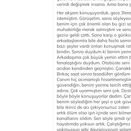
verirdi değişmek insana. Ama bana 
Her akşam konuşuyorduk, gece 3lere
istemiştim. Görüşelim, sana söyleyec
benim için çok önemli olan bu gizi s
muhabirliğe merak salmıştım ve send
gezisi geldi çattı. Sana karşı o günk
arkadaşlarımla bile daha fazla sam
bazı şeyler vardı onları konuşmak ist
bindin. Sonra duydum ki benim yerim
Arkadaşıma çok büyük yemin ettim b
fenalaştığını duydum. Otobüste sen
acıdan kendinden geçmiştin. Çanak
Birkaç saat sonra tesadüfen gördüm 
Canım hiç acımamıştı hissetmemiştim
güvendiğin, benim yerime tercih ettiğ
adına. Çok uyarmıştım seni çok. Dost
böyle böyle konuşuyorlar dedim. Çan
benim söylediğim her şeyi o çok güv
bile ikiniz de acı çekiyorsunuz zaten
artık ölüm olsa işin içinde seni bi
kanallarını sildim. Sen söyle şimdi i
hayatımda yoksun artık. Çalıştığımı
yokmuşsun gibi davranıyorum selamla