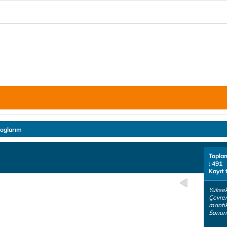
loglarım
Topla
: 491
Kayıt 
Yükse
Çevre
mantık
Sonuna