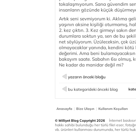
tokalaşmıyorum. Sana güvendim sen be
insanların gözünde küçük düşürmeye 
Artık seni sevmiyorum ki. Aklıma gel
yaşının aksine kişiliği oturmamış, ha
2. kez çıktın. 3. Kez girmeyi sakın d
durumlara soktun ya, sen de bu şek
net söylüyorum. Üzüleceksin, çok üz
olmayacaklar yanında, kendini kötü 
değerimi. Ama beni bulamayacaksın 
bakayım saate. Sabahın 6sı olmuş, k
Ne kadar da manidar değil mi?
yazarın önceki bloğu
bu kategorideki önceki blog
kate
|
|
Anasayfa
Bize Ulaşın
Kullanım Koşulları
İnternet baskısınd
© Milliyet Blog Copyright 2026
hakkı sahibi bulunduğu her türlü fikri eser, fotoğr
vb. ürünleri kullanması durumunda, her türlü huku