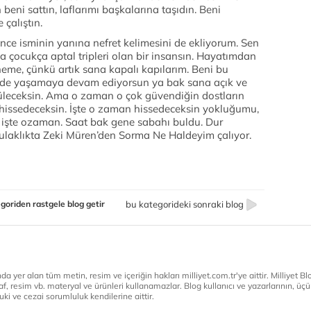
ni sattın, laflarımı başkalarına taşıdın. Beni
çalıştın.
ince isminin yanına nefret kelimesini de ekliyorum. Sen
la çocukça aptal tripleri olan bir insansın. Hayatımdan
eneme, çünkü artık sana kapalı kapılarım. Beni bu
ilde yaşamaya devam ediyorsun ya bak sana açık ve
üleceksin. Ama o zaman o çok güvendiğin dostların
hissedeceksin. İşte o zaman hissedeceksin yokluğumu,
işte ozaman. Saat bak gene sabahı buldu. Dur
ulaklıkta Zeki Müren’den Sorma Ne Haldeyim çalıyor.
goriden rastgele blog getir
bu kategorideki sonraki blog
a yer alan tüm metin, resim ve içeriğin hakları milliyet.com.tr'ye aittir. Milliyet Blog
af, resim vb. materyal ve ürünleri kullanamazlar. Blog kullanıcı ve yazarlarının, üçün
ki ve cezai sorumluluk kendilerine aittir.