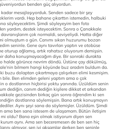
güveniyordun benden güç alıyordun.
 kadar mesajlaşıyorduk. Senden sadece bir şey
eklerim vardı. Hep bahane çıkarttın istemedin, halbuki
ana söyleyecektim. Şimdi söyleyeyim ben foto
en yardım, destek isteyecektim. Sonra o Çanakkale
ü davranışlarım çok normaldi, seviyeliydi. Hatta diğer
imi olmuştum o gün. Canımı sıkan huzurumu bozan
edim seninle. Gene aynı tavırları yaptın ve otobüse
e oturup ağlamış, artık rahatsız oluyorum demişsin.
ir daha konuşmayacağım diye. Bir sonraki durakta
i o halde görünce nevrim döndü. Üstüne çay dökülmüş,
kale’nin bilmem hangi köyünde buz aradım buldum da.
ki buzu dolaptan çıkartmaya çalışırken elimi kesmişim.
 bile. Ben elimden geleni yaptım ama o çok
in o dostlarının hiçbirisi yoktu yanında. Üzüldüm senin
um dediğin, canım dediğin kişilere dikkat et arkandan
akkale gezisinden birkaç gün sonra öğrendim ki sen
endiğin dostlarına söylemişsin. Bana artık konuşmayın
 dediler. Aynı şeyi sana da söylemişler. Üzüldüm. Şimdi
lmem ama ben sana istesem de ulaşamam. Bütün iletişim
yi mi oldu? Bana eşin olmak istiyorum diyen sen
z kurum aynı. Ama sen beceremesen de ben sen hiç
rını almıyor, sen iyi akşamlar derken ben seninle