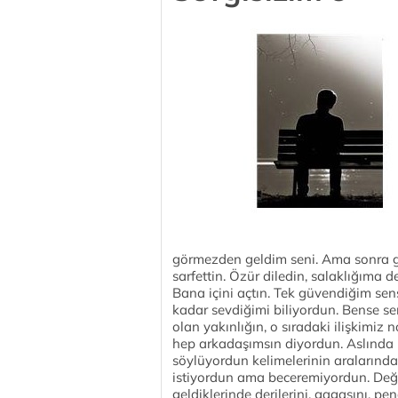
görmezden geldim seni. Ama sonra ge
sarfettin. Özür diledin, salaklığıma 
Bana içini açtın. Tek güvendiğim sen
kadar sevdiğimi biliyordun. Bense s
olan yakınlığın, o sıradaki ilişkimi
hep arkadaşımsın diyordun. Aslında 
söylüyordun kelimelerinin aralarında
istiyordun ama beceremiyordun. Değiş
geldiklerinde derilerini, gagasını, pen