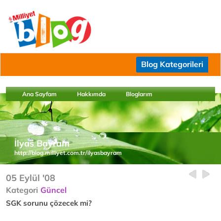
Blog Kategorileri
Ana Sayfam
Hakkımda
Bloglarım
İlyas Bayram
http://blog.milliyet.com.tr/ilyasbayram
05 Eylül '08
Kategori
Güncel
SGK sorunu çözecek mi?