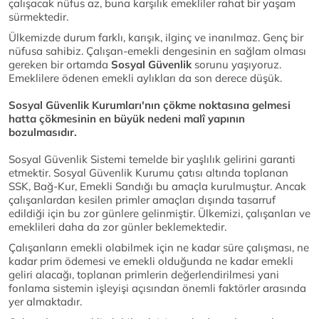
çalışacak nüfus az, buna karşılık emekliler rahat bir yaşam
sürmektedir.
Ülkemizde durum farklı, karışık, ilginç ve inanılmaz. Genç bir
nüfusa sahibiz. Çalışan-emekli dengesinin en sağlam olması
gereken bir ortamda
Sosyal Güvenlik
sorunu yaşıyoruz.
Emeklilere ödenen emekli aylıkları da son derece düşük.
Sosyal Güvenlik Kurumları'nın çökme noktasına gelmesi
hatta çökmesinin en büyük nedeni malî yapının
bozulmasıdır.
Sosyal Güvenlik Sistemi temelde bir yaşlılık gelirini garanti
etmektir. Sosyal Güvenlik Kurumu çatısı altında toplanan
SSK, Bağ-Kur, Emekli Sandığı bu amaçla kurulmuştur. Ancak
çalışanlardan kesilen primler amaçları dışında tasarruf
edildiği için bu zor günlere gelinmiştir. Ülkemizi, çalışanları ve
emeklileri daha da zor günler beklemektedir.
Çalışanların emekli olabilmek için ne kadar süre çalışması, ne
kadar prim ödemesi ve emekli olduğunda ne kadar emekli
geliri alacağı, toplanan primlerin değerlendirilmesi yani
fonlama sistemin işleyişi açısından önemli faktörler arasında
yer almaktadır.