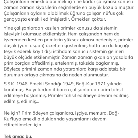
Çalışanların emekli olabilmek için ne kadar çalışması konusu
zaman zaman siyasilerin seçimlerde en büyük kozu olmuştur.
Çalışanların oylarını alabilmek üğruna çalışan nüfus çok
genç yaşta emekli edilmişlerdir. Örnekleri çoktur.
Yine çalışanlardan kesilen primler konusu da sistemin
işleyişini olumsuz etkilemiştir. Hem çalışandan hem de
işverenden kesilen primlerin yüksek olması nedeniyle, primler
düşük (yani asgari) ücretten gösterilmiş hatta bu da kaçağı
teşvik ederek kayıt dışı istihdam sonucu sistemin gelirleri
büyük ölçüde etkilenmiştir. Zaman zaman çıkarılan yasalarla
prim borçları affedilmiş, ertelenmiş, takside bağlanmış.
Böylece primini zamanında yatıranlara karşı adaletsiz bir
durumun ortaya çıkmasına da neden olunmuştur.
S.S.K. 1946, Emekli Sandığı 1949, Bağ-Kur 1971 yılında
kurulmuş. Bu yıllardan itibaren çalışanlardan prim tahsil
edilmeye başlanmış. Primler tahsil edilmeye devam edilmiş,
edilmiş, edilmiş...
Ne için? Prim ödeyen çalışanlara, işçiye, memura, Bağ-
Kur'luya emekli olduklarında yaşamlarını devam
ettirebilmeleri için.
Tek amaç bu.