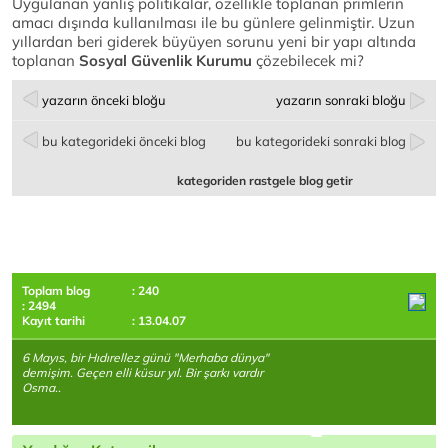
Uygulanan yanlış politikalar, özellikle toplanan primlerin
amacı dışında kullanılması ile bu günlere gelinmiştir. Uzun
yıllardan beri giderek büyüyen sorunu yeni bir yapı altında
toplanan
Sosyal Güvenlik Kurumu
çözebilecek mi?
yazarın önceki bloğu
yazarın sonraki bloğu
bu kategorideki önceki blog
bu kategorideki sonraki blog
kategoriden rastgele blog getir
Toplam blog
: 240
: 2494
Kayıt tarihi
: 13.04.07
6 Mayıs, bir Hıdırellez günü "Merhaba dünya"
demişim. Geçen elli küsur yıl. Bir şarkı vardır
Osma..