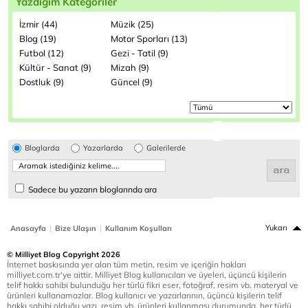
Yazdığım Kategoriler
İzmir (44)
Müzik (25)
Blog (19)
Motor Sporları (13)
Futbol (12)
Gezi - Tatil (9)
Kültür - Sanat (9)
Mizah (9)
Dostluk (9)
Güncel (9)
Bloglarda
Yazarlarda
Galerilerde
Sadece bu yazarın bloglarında ara
|
|
Yukarı
Anasayfa
Bize Ulaşın
Kullanım Koşulları
© Milliyet Blog Copyright 2026
İnternet baskısında yer alan tüm metin, resim ve içeriğin hakları
milliyet.com.tr'ye aittir. Milliyet Blog kullanıcıları ve üyeleri, üçüncü kişilerin
telif hakkı sahibi bulunduğu her türlü fikri eser, fotoğraf, resim vb. materyal ve
ürünleri kullanamazlar. Blog kullanıcı ve yazarlarının, üçüncü kişilerin telif
hakkı sahibi olduğu yazı, resim vb. ürünleri kullanması durumunda, her türlü