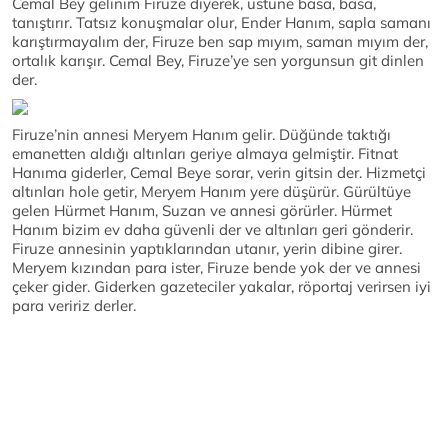
Cemal Bey gelinim Firuze diyerek, üstüne basa, basa,
tanıştırır. Tatsız konuşmalar olur, Ender Hanım, sapla samanı
karıştırmayalım der, Firuze ben sap mıyım, saman mıyım der,
ortalık karışır. Cemal Bey, Firuze’ye sen yorgunsun git dinlen
der.
Firuze’nin annesi Meryem Hanım gelir. Düğünde taktığı
emanetten aldığı altınları geriye almaya gelmiştir. Fitnat
Hanıma giderler, Cemal Beye sorar, verin gitsin der. Hizmetçi
altınları hole getir, Meryem Hanım yere düşürür. Gürültüye
gelen Hürmet Hanım, Suzan ve annesi görürler. Hürmet
Hanım bizim ev daha güvenli der ve altınları geri gönderir.
Firuze annesinin yaptıklarından utanır, yerin dibine girer.
Meryem kızından para ister, Firuze bende yok der ve annesi
çeker gider. Giderken gazeteciler yakalar, röportaj verirsen iyi
para veririz derler.