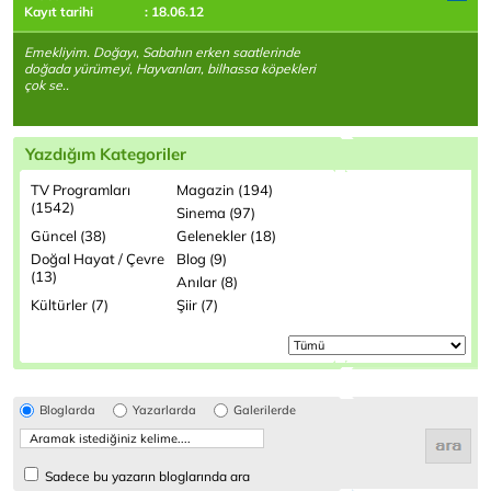
Kayıt tarihi
: 18.06.12
Emekliyim. Doğayı, Sabahın erken saatlerinde
doğada yürümeyi, Hayvanları, bilhassa köpekleri
çok se..
Yazdığım Kategoriler
TV Programları
Magazin (194)
(1542)
Sinema (97)
Güncel (38)
Gelenekler (18)
Doğal Hayat / Çevre
Blog (9)
(13)
Anılar (8)
Kültürler (7)
Şiir (7)
Bloglarda
Yazarlarda
Galerilerde
Sadece bu yazarın bloglarında ara