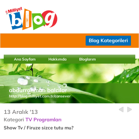
Blog Kategorileri
Ana Sayfam
Hakkımda
Bloglarım
abdurrahman balcilar
http://blog.milliyet.com.tr/cansever
13 Aralık '13
Kategori
TV Programları
Show Tv / Firuze sizce tutu mu?