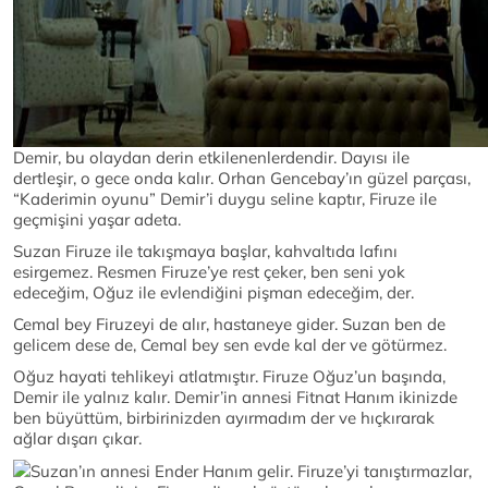
Demir, bu olaydan derin etkilenenlerdendir. Dayısı ile
dertleşir, o gece onda kalır. Orhan Gencebay’ın güzel parçası,
“Kaderimin oyunu” Demir’i duygu seline kaptır, Firuze ile
geçmişini yaşar adeta.
Suzan Firuze ile takışmaya başlar, kahvaltıda lafını
esirgemez. Resmen Firuze’ye rest çeker, ben seni yok
edeceğim, Oğuz ile evlendiğini pişman edeceğim, der.
Cemal bey Firuzeyi de alır, hastaneye gider. Suzan ben de
gelicem dese de, Cemal bey sen evde kal der ve götürmez.
Oğuz hayati tehlikeyi atlatmıştır. Firuze Oğuz’un başında,
Demir ile yalnız kalır. Demir’in annesi Fitnat Hanım ikinizde
ben büyüttüm, birbirinizden ayırmadım der ve hıçkırarak
ağlar dışarı çıkar.
Suzan’ın annesi Ender Hanım gelir. Firuze’yi tanıştırmazlar,