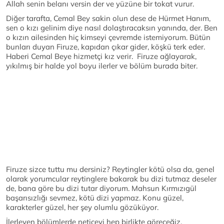
Allah senin belanı versin der ve yüzüne bir tokat vurur.
Diğer tarafta, Cemal Bey sakin olun dese de Hürmet Hanım,
sen o kızı gelinim diye nasıl dolaştıracaksın yanında, der. Ben
o kızın ailesinden hiç kimseyi çevremde istemiyorum. Bütün
bunları duyan Firuze, kapıdan çıkar gider, köşkü terk eder.
Haberi Cemal Beye hizmetçi kız verir. Firuze ağlayarak,
yıkılmış bir halde yol boyu ilerler ve bölüm burada biter.
Firuze sizce tuttu mu dersiniz? Reytingler kötü olsa da, genel
olarak yorumcular reytinglere bakarak bu dizi tutmaz deseler
de, bana göre bu dizi tutar diyorum. Mahsun Kırmızıgül
başarısızlığı sevmez, kötü dizi yapmaz. Konu güzel,
karakterler güzel, her şey olumlu gözüküyor.
İlerleyen bölümlerde neticeyi hep birlikte göreceğiz.