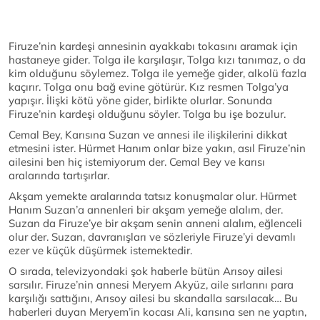
Firuze’nin kardeşi annesinin ayakkabı tokasını aramak için
hastaneye gider. Tolga ile karşılaşır, Tolga kızı tanımaz, o da
kim olduğunu söylemez. Tolga ile yemeğe gider, alkolü fazla
kaçırır. Tolga onu bağ evine götürür. Kız resmen Tolga’ya
yapışır. İlişki kötü yöne gider, birlikte olurlar. Sonunda
Firuze’nin kardeşi olduğunu söyler. Tolga bu işe bozulur.
Cemal Bey, Karısına Suzan ve annesi ile ilişkilerini dikkat
etmesini ister. Hürmet Hanım onlar bize yakın, asıl Firuze’nin
ailesini ben hiç istemiyorum der. Cemal Bey ve karısı
aralarında tartışırlar.
Akşam yemekte aralarında tatsız konuşmalar olur. Hürmet
Hanım Suzan’a annenleri bir akşam yemeğe alalım, der.
Suzan da Firuze’ye bir akşam senin anneni alalım, eğlenceli
olur der. Suzan, davranışları ve sözleriyle Firuze’yi devamlı
ezer ve küçük düşürmek istemektedir.
O sırada, televizyondaki şok haberle bütün Arısoy ailesi
sarsılır. Firuze’nin annesi Meryem Akyüz, aile sırlarını para
karşılığı sattığını, Arısoy ailesi bu skandalla sarsılacak… Bu
haberleri duyan Meryem’in kocası Ali, karısına sen ne yaptın,