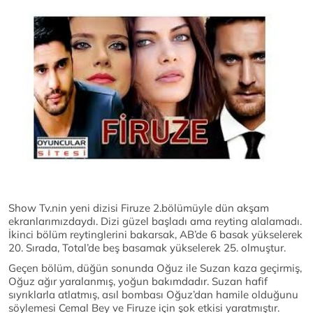
Show Tv.nin yeni dizisi Firuze 2.bölümüyle dün akşam
ekranlarımızdaydı. Dizi güzel başladı ama reyting alalamadı.
İkinci bölüm reytinglerini bakarsak, AB’de 6 basak yükselerek
20. Sırada, Total’de beş basamak yükselerek 25. olmuştur.
Geçen bölüm, düğün sonunda Oğuz ile Suzan kaza geçirmiş,
Oğuz ağır yaralanmış, yoğun bakımdadır. Suzan hafif
sıyrıklarla atlatmış, asıl bombası Oğuz’dan hamile olduğunu
söylemesi Cemal Bey ve Firuze için şok etkisi yaratmıştır.