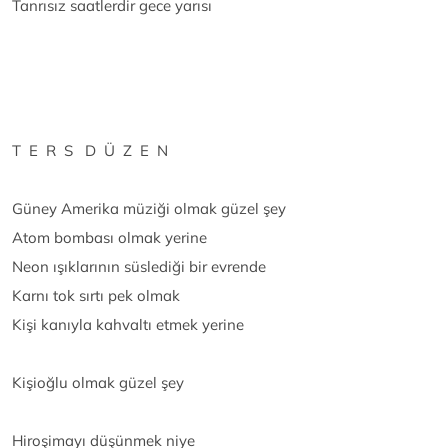
Tanrısız saatlerdir gece yarısı
T E R S D Ü Z E N
Güney Amerika müziği olmak güzel şey
Atom bombası olmak yerine
Neon ışıklarının süslediği bir evrende
Karnı tok sırtı pek olmak
Kişi kanıyla kahvaltı etmek yerine
Kişioğlu olmak güzel şey
Hiroşimayı düşünmek niye