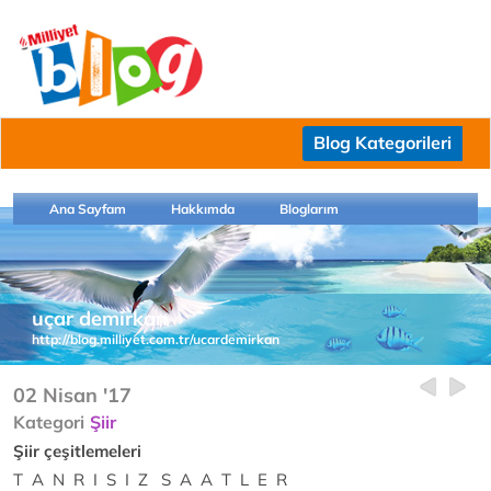
Blog Kategorileri
Ana Sayfam
Hakkımda
Bloglarım
uçar demirkan
http://blog.milliyet.com.tr/ucardemirkan
02 Nisan '17
Kategori
Şiir
Şiir çeşitlemeleri
T A N R I S I Z S A A T L E R