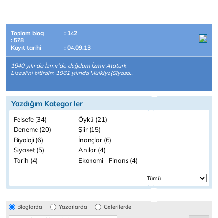
Toplam blog
: 142
: 578
Kayıt tarihi
: 04.09.13
1940 yılında İzmir'de doğdum İzmir Atatürk
Lisesi'ni bitirdim 1961 yılında Mülkiye(Siyasa..
Yazdığım Kategoriler
Felsefe (34)
Öykü (21)
Deneme (20)
Şiir (15)
Biyoloji (6)
İnançlar (6)
Siyaset (5)
Anılar (4)
Tarih (4)
Ekonomi - Finans (4)
Bloglarda
Yazarlarda
Galerilerde