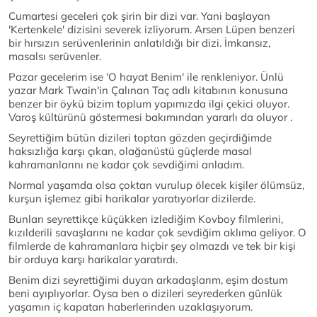
Cumartesi geceleri çok şirin bir dizi var. Yani başlayan
'Kertenkele' dizisini severek izliyorum. Arsen Lüpen benzeri
bir hırsızın serüvenlerinin anlatıldığı bir dizi. İmkansız,
masalsı serüvenler.
Pazar gecelerim ise 'O hayat Benim' ile renkleniyor. Ünlü
yazar Mark Twain'in Çalınan Taç adlı kitabının konusuna
benzer bir öykü bizim toplum yapımızda ilgi çekici oluyor.
Varoş kültürünü göstermesi bakımından yararlı da oluyor .
Seyrettiğim bütün dizileri toptan gözden geçirdiğimde
haksızlığa karşı çıkan, olağanüstü güçlerde masal
kahramanlarını ne kadar çok sevdiğimi anladım.
Normal yaşamda olsa çoktan vurulup ölecek kişiler ölümsüz,
kurşun işlemez gibi harikalar yaratıyorlar dizilerde.
Bunları seyrettikçe küçükken izlediğim Kovboy filmlerini,
kızılderili savaşlarını ne kadar çok sevdiğim aklıma geliyor. O
filmlerde de kahramanlara hiçbir şey olmazdı ve tek bir kişi
bir orduya karşı harikalar yaratırdı.
Benim dizi seyrettiğimi duyan arkadaşlarım, eşim dostum
beni ayıplıyorlar. Oysa ben o dizileri seyrederken günlük
yaşamın iç kapatan haberlerinden uzaklaşıyorum.