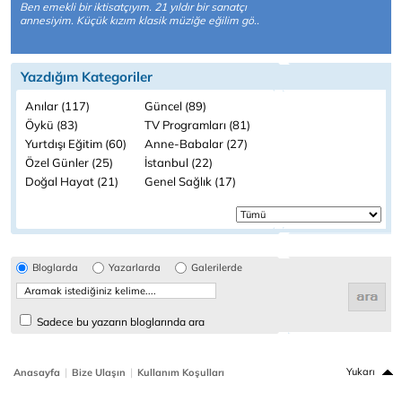
Ben emekli bir iktisatçıyım. 21 yıldır bir sanatçı
annesiyim. Küçük kızım klasik müziğe eğilim gö..
Yazdığım Kategoriler
Anılar (117)
Güncel (89)
Öykü (83)
TV Programları (81)
Yurtdışı Eğitim (60)
Anne-Babalar (27)
Özel Günler (25)
İstanbul (22)
Doğal Hayat (21)
Genel Sağlık (17)
Bloglarda
Yazarlarda
Galerilerde
Sadece bu yazarın bloglarında ara
|
|
Yukarı
Anasayfa
Bize Ulaşın
Kullanım Koşulları