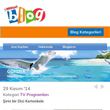
Blog Kategorileri
Ana Sayfam
Hakkımda
Bloglarım
GOKOYA
http://blog.milliyet.com.tr/benmuzisyenannesiyim
29 Kasım '14
Kategori
TV Programları
Şirin bir Dizi Kertenkele