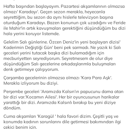
Hafta başından başlayayım. Pazartesi akşamlarının olmazsa
olmazı' Karadayı'. Geçen sezon merakla, heyecanla
seyrettiğim, bu sezon da aynı hislerle televizyon başına
oturduğum Karadayı. Bazen konunun çok uzadığını ve Feride
ile Mahir'in artık kavuşmaları gerektiğini düşündüğüm bu dizi
hala yerini koruyor listemde.
Gelelim Salı günlerine. Özcen Deniz'in yeni başlayan dizisi'
Kaderimin Değiştiği Gün' beni pek sarmadı. Ne yazık ki Salı
geceleri yerini tutacak başka dizi bulamadığım için
mecburiyetten seyrediyorum. Seyretmesem de olur diye
düşündüğüm Salı gecelerine arkadaşlarımla buluşmaları
denk getirmeye çalışıyorum.
Çarşamba gecelerinin olmazsa olmazı 'Kara Para Aşk'.
Merakla izliyorum bu diziyi.
Perşembe geceleri 'Aramızda Kalsın'ın papucunu dama atan
bir dizi var.'Kocamın Ailesi'. Her bir oyuncusunun harikalar
yarattığı bir dizi. Aramızda Kalsın!ı bırakıp bu yeni diziye
döndüm.
Cuma akşamları 'Karagül ' hala favori dizim. Çeşitli yaş ve
konumda kadının sorunlarını dile getirmesi bakımından ilgi
çekici benim için.