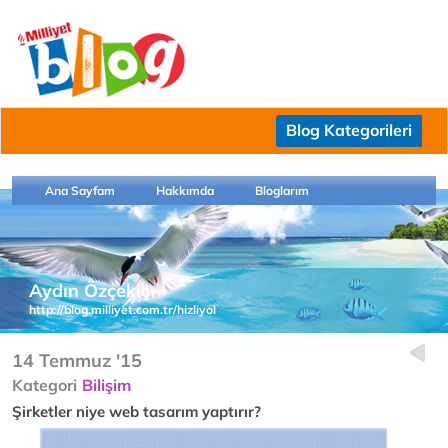
Blog Kategorileri
Ana Sayfam
Hakkımda
Bloglarım
Aydın Özçekiç
http://blog.milliyet.com.tr/hizliyol
14 Temmuz '15
Kategori
Bilişim
Şirketler niye web tasarım yaptırır?