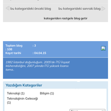
bu kategorideki önceki blog
bu kategorideki sonraki blog
kategoriden rastgele blog getir
Toplam blog
: 3
: 108
Kayıt tarihi
: 04.04.15
1982 İstanbul doğunluğum. 2005'de İTÜ İnşaat
Mühendisliğini, 2007 yılında İTÜ yüksek lisansı
tama..
Yazdığım Kategoriler
Teknoloji (1)
Bilişim (1)
Teknolojinin Geleceği
(1)