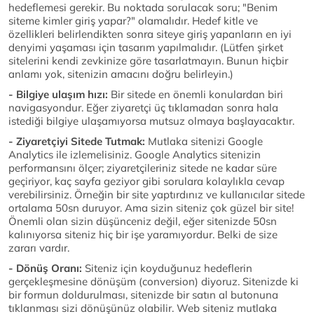
hedeflemesi gerekir. Bu noktada sorulacak soru; "Benim
siteme kimler giriş yapar?" olamalıdır. Hedef kitle ve
özellikleri belirlendikten sonra siteye giriş yapanların en iyi
denyimi yaşaması için tasarım yapılmalıdır. (Lütfen şirket
sitelerini kendi zevkinize göre tasarlatmayın. Bunun hiçbir
anlamı yok, sitenizin amacını doğru belirleyin.)
- Bilgiye ulaşım hızı:
Bir sitede en önemli konulardan biri
navigasyondur. Eğer ziyaretçi üç tıklamadan sonra hala
istediği bilgiye ulaşamıyorsa mutsuz olmaya başlayacaktır.
- Ziyaretçiyi Sitede Tutmak:
Mutlaka sitenizi Google
Analytics ile izlemelisiniz. Google Analytics sitenizin
performansını ölçer; ziyaretçileriniz sitede ne kadar süre
geçiriyor, kaç sayfa geziyor gibi sorulara kolaylıkla cevap
verebilirsiniz. Örneğin bir site yaptırdınız ve kullanıcılar sitede
ortalama 50sn duruyor. Ama sizin siteniz çok güzel bir site!
Önemli olan sizin düşünceniz değil, eğer sitenizde 50sn
kalınıyorsa siteniz hiç bir işe yaramıyordur. Belki de size
zararı vardır.
- Dönüş Oranı:
Siteniz için koyduğunuz hedeflerin
gerçekleşmesine dönüşüm (conversion) diyoruz. Sitenizde ki
bir formun doldurulması, sitenizde bir satın al butonuna
tıklanması sizi dönüşünüz olabilir. Web siteniz mutlaka