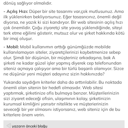
dönüş sağlıyor olmalıdır.
- Açılış Hızı:
Düper bir site tasarımı var,çok mutlusunuz. Ama
ilk yüklenirken bekliyorsunuz. Eğer tasasrıcınız, önemli değil
diyorsa, ne yazık ki sizi kandıryor. Bir web sitesinin açılış hızı
çok önemlidir. Çoğu ziyaretçi site yavaş yüklendiğinde, siteyi
terk etme eğilimi gösterir, mutsuz olur ve şirket hakkında kötü
bir imaj oluşur.
- Mobil:
Mobil kullanımın arttığı günümğüzde mobilde
kullanılamayan siteler, ziyaretçilerinizi kaybetmenize sebep
olur. Şimdi bir düşünün, bir müşteriniz arkadaşına, bak A
şirketi ne kadar güzel işler yapmış diyerek cep telefonundan
siteniz açmaya çalışıyor ama bir türlü başarılı olamıyor. Sizce
ne düşünür yeni müşteri adayınız sizin hakkınızda?
Yukarıda saydığım kriterler daha da arttırılabilir. Bu noktada
önemli olan sitenin bir hedefi olmasıdır. Web sitesi
yaptırmak, şirketinize ofis bulmaya benzer. Müşterilerinizin
sizi ziyaret edeceği ofisin, ulaşımının kolay, şirketinizin
kurumsal kimliğini yansıtır nitelikte ve müşterierinizin
seveceği bir yer olmasını istiyorsanız, web siteniz için de bu
kriterlere önem verin.
yazarın önceki bloğu