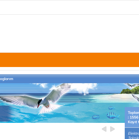
loglarım
Topla
: 1556
Kayıt 
Elektr
Teknik