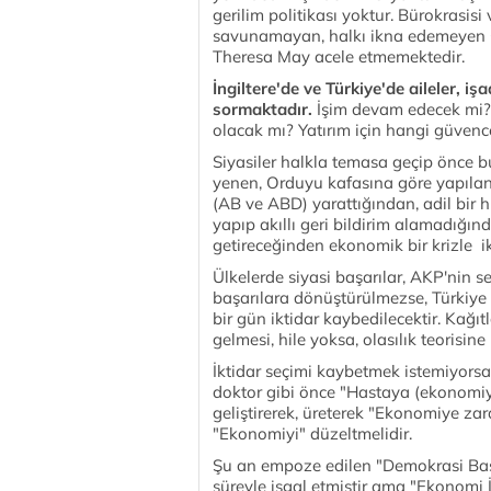
gerilim politikası yoktur. Bürokrasisi
savunamayan, halkı ikna edemeyen C
Theresa May acele etmemektedir.
İngiltere'de ve Türkiye'de aileler, i
sormaktadır.
İşim devam edecek mi? 
olacak mı? Yatırım için hangi güvenc
Siyasiler halkla temasa geçip önce 
yenen, Orduyu kafasına göre yapılan
(AB ve ABD) yarattığından, adil bir 
yapıp akıllı geri bildirim alamadığın
getireceğinden ekonomik bir krizle ik
Ülkelerde siyasi başarılar, AKP'nin 
başarılara dönüştürülmezse, Türkiye 
bir gün iktidar kaybedilecektir. Kağıt
gelmesi, hile yoksa, olasılık teorisine 
İktidar seçimi kaybetmek istemiyors
doktor gibi önce "Hastaya (ekonomiye
geliştirerek, üreterek "Ekonomiye zar
"Ekonomiyi" düzeltmelidir.
Şu an empoze edilen "Demokrasi Ba
süreyle işgal etmiştir ama "Ekonomi İçi