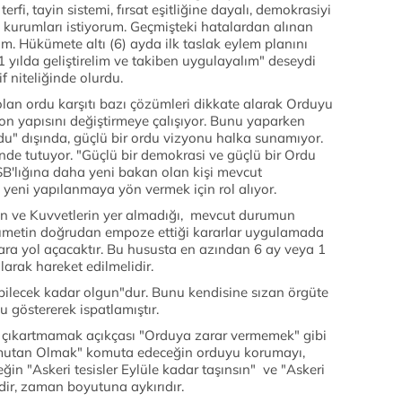
terfi, tayin sistemi, fırsat eşitliğine dayalı, demokrasiyi
kurumları istiyorum. Geçmişteki hatalardan alınan
m. Hükümete altı (6) ayda ilk taslak eylem planını
 yılda geliştirelim ve takiben uygulayalım" deseydi
if niteliğinde olurdu.
an ordu karşıtı bazı çözümleri dikkate alarak Orduyu
n yapısını değiştirmeye çalışıyor. Bunu yaparken
u" dışında, güçlü bir ordu vizyonu halka sunamıyor.
nde tutuyor. "Güçlü bir demokrasi ve güçlü bir Ordu
SB'lığına daha yeni bakan olan kişi mevcut
yeni yapılanmaya yön vermek için rol alıyor.
ın ve Kuvvetlerin yer almadığı, mevcut durumun
ümetin doğrudan empoze ettiği kararlar uygulamada
ara yol açacaktır. Bu hususta en azından 6 ay veya 1
larak hareket edilmelidir.
 bilecek kadar olgun"dur. Bunu kendisine sızan örgüte
göstererek ispatlamıştır.
z çıkartmamak açıkçası "Orduya zarar vermemek" gibi
omutan Olmak" komuta edeceğin orduyu korumayı,
ğin "Askeri tesisler Eylüle kadar taşınsın" ve "Askeri
ldir, zaman boyutuna aykırıdır.