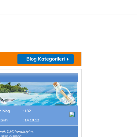
Blog Kategorileri
m blog
: 182
tarihi
: 14.10.12
onik Y.Mühendisiyim.
 alan dışında