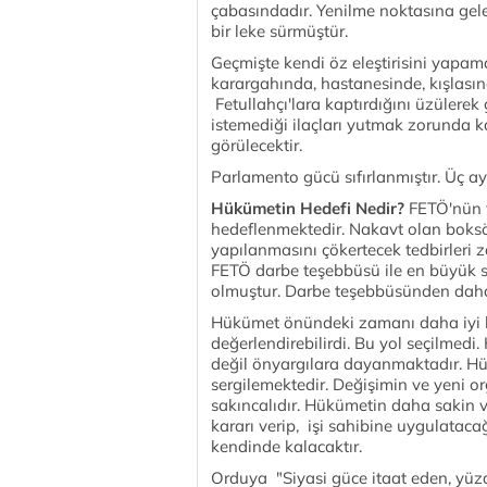
çabasındadır. Yenilme noktasına ge
bir leke sürmüştür.
Geçmişte kendi öz eleştirisini yapa
karargahında, hastanesinde, kışlas
Fetullahçı'lara kaptırdığını üzüler
istemediği ilaçları yutmak zorunda ka
görülecektir.
Parlamento gücü sıfırlanmıştır. Üç a
Hükümetin Hedefi Nedir?
FETÖ'nün 
hedeflenmektedir. Nakavt olan boksö
yapılanmasını çökertecek tedbirleri 
FETÖ darbe teşebbüsü ile en büyük 
olmuştur. Darbe teşebbüsünden daha 
Hükümet önündeki zamanı daha iyi b
değerlendirebilirdi. Bu yol seçilmedi.
değil önyargılara dayanmaktadır. H
sergilemektedir. Değişimin ve yeni o
sakıncalıdır. Hükümetin daha sakin v
kararı verip, işi sahibine uygulatac
kendinde kalacaktır.
Orduya "Siyasi güce itaat eden, yüz