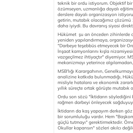
teknik bir ordu istiyorum. Objektif bir 
özümseyen, uzmanlığa dayalı eğitim 
derslere dayalı organizasyon istiyoru
getirin, mutabık olacağımız çözümü 1
daha iyiydi. Bu davranış siyasi direkt
Hükümet şu an önceden zihinlerde ol
yeniden yapılandırmaya, organizasyo
"Darbeye teşebbüs etmeyecek bir Ord
İnşaat kamyonlarını kışla nizamiyesi
vazgeçilmez ihtiyaçtır" diyemiyor. M
mekanizmayı yeterince algılamadan, 
MSB'lığı Karargahının, Genelkurmay
analizine katkıda bulunmadığı, Hük
misliyle hatalara ve ekonomik zararl
yıllık süreçte ortak görüşte mutabık o
Ordu son sözü "İktidarın söylediğini
rağmen darbeyi önleyecek sağduyuyu 
İktidarın da kaş yapayım derken gö
bir sorumluluğu vardır. Hem "Başk
güçlü tutmayı" gerektirmektedir. Örne
Okullar kapansın" sözleri akılcı deği