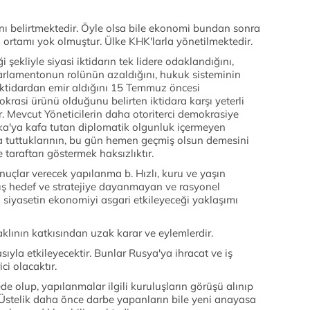
 belirtmektedir. Öyle olsa bile ekonomi bundan sonra
m ortamı yok olmuştur. Ülke KHK'larla yönetilmektedir.
 şekliyle siyasi iktidarın tek lidere odaklandığını,
parlamentonun rolünün azaldığını, hukuk sisteminin
iktidardan emir aldığını 15 Temmuz öncesi
rasi ürünü olduğunu belirten iktidara karşı yeterli
r. Mevcut Yöneticilerin daha otoriterci demokrasiye
ika'ya kafa tutan diplomatik olgunluk içermeyen
 tuttuklarının, bu gün hemen geçmiş olsun demesini
araftarı göstermek haksızlıktır.
onuçlar verecek yapılanma b. Hızlı, kuru ve yaşın
mış hedef ve stratejiye dayanmayan ve rasyonel
siyasetin ekonomiyi asgari etkileyeceği yaklaşımı
klının katkısından uzak karar ve eylemlerdir.
ıyla etkileyecektir. Bunlar Rusya'ya ihracat ve iş
i olacaktır.
e olup, yapılanmalar ilgili kuruluşların görüşü alınıp
Üstelik daha önce darbe yapanların bile yeni anayasa