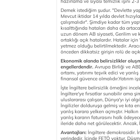
hazırlama ve siyasi temizlik işini 2-3 
Demek istediğim şudur. "Devlette yapıl
Mevcut iktidar 14 yılda devlet hızıyl
çalışmalıdır". Şimdiye kadar tüm yap
kısalttığında hataları daha da artaca
uzun dönem AB siyaseti, Gerilim ve k
ortaklığı açık hatalardır. Hatalar içi
yetmez olduğu belirtilmektedir. Arac
önceden dikkatsiz girişin rolü de açıkt
Ekonomik alanda belirsizlikler olu
engellerdendir.
Avrupa Birliği ve ABD
ortamı, yatırımı teşvik edici ve yanl
finansal güvence olmalıdır.Yatırım işs
İşte İngiltere belirsizlik örneğini inc
İngiltere'ye fırsatlar sunabilir ama ş
uluslararası çalışan, Dünya'yı iyi alg
İngilizler dolduruşa gelmiş ve kıta 
yanlış karara yelken açmıştır. Halkı
yanlış kararın faturasını halk ödeyecek
ileride daha net görülecektir. Ancak, 
Avantajları:
İngiltere demokrasidir. İ
yerindedir. İçinde FETÖ yoktur. Düşm