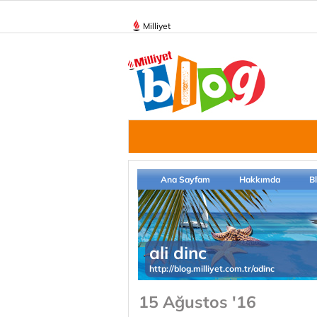
Milliyet
Ana Sayfam
Hakkımda
B
ali dinc
http://blog.milliyet.com.tr/adinc
15 Ağustos '16