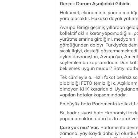
Gerçek Durum Aşağıdaki Gibidir.
Hükümet, ekonominin yara almadığını
yara alacaktır. Hukuka dayalı yatırı
Avrupa Birliği geçmiş yıllardan geldiği
kollektif aklın karar yapamadığını, 
yürütme emrine girdiğini, medyanın 
gördüğünden dolayı Türkiye'de demok
sıcak ilgiyi, desteği göstermemektedi
aykırı davranışları, Avrupa'ya, Amer
söylemleri bu kapsamdadır. Dün kafa
beklemek uygun mudur? Batıyı darbe t
Tek cümleyle a. Hızlı fakat belirsiz s
olabildiği FETÖ temizliği c. Açıklan
olmayan KHK kararları d. Uygulanan 
yapılan hatalar kapsamındadır.
En büyük hata Parlamento kollektif a
Bu kadar siyasi hata ekonomiyi fazlas
yapamamaktan daha fazla zarar veric
Çare yok mu? Var.
Parlamento devred
zamana yayılsaydı daha iyi olurdu. 