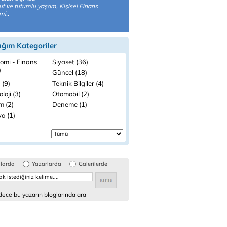
uf ve tutumlu yaşam, Kişisel Finans
mi..
ığım Kategoriler
omi - Finans
Siyaset (36)
)
Güncel (18)
 (9)
Teknik Bilgiler (4)
loji (3)
Otomobil (2)
m (2)
Deneme (1)
a (1)
glarda
Yazarlarda
Galerilerde
ece bu yazarın bloglarında ara