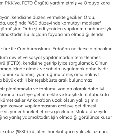
len PKK'ya, FETO Örgütü yardım etmiş ve Orduya kara
mayan, kendisine düzen vermekte geciken Ordu,
ında, uçağında %50 düzeyinde komutayı maalesef
ek görmüştür. Ordu şimdi yeniden yapılanma bahanesiyle
lmaktadır. Bu ilaçların faydasının olmadığı ileride
y süre ile Cumhurbaşkanı Erdoğan ne derse o olacaktır.
tüm devlet ve sosyal yapılanmadan temizlenmesi
rü (FETÖ), kendisine getirip iyice sorgulamak, O'nun
zaman içinde almak ve sabırla uygulamak daha iyidir.
silahını kullanmış, yumruğunu atmış ama nakavt
büyük etkili bir teşebbüste artık bulunamaz.
ir planlamayla ve toplumu yanına alarak daha iyi
 Kararlar aceleye getirilmekte ve karşılıklı mutabakata
ükümet asker Ankara'dan uzak olsun yaklaşımını
rganizasyon yapılanmasının aceleye getirilmesi
e vizyoner hareket etmesi gereklidir. Makro düzeyde
ağına yanlış yapmaktadır. İşin olmadığı görülünce kusur
de otuz (%30) küçülen, harekat gücü yüksek, uzman,