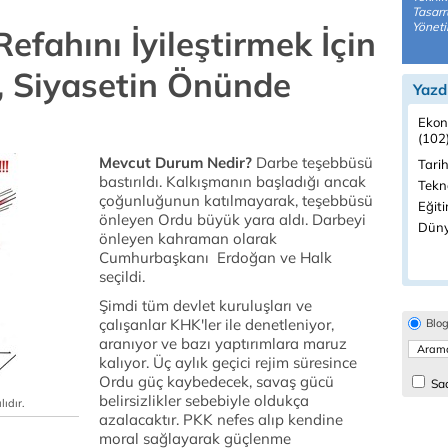
Tasarr
Yöneti
Refahını İyileştirmek İçin
, Siyasetin Önünde
Yazd
Ekon
(102
Mevcut Durum Nedir?
Darbe teşebbüsü
Tarih
bastırıldı. Kalkışmanın başladığı ancak
Tekno
çoğunluğunun katılmayarak, teşebbüsü
Eğiti
önleyen Ordu büyük yara aldı. Darbeyi
Düny
önleyen kahraman olarak
Cumhurbaşkanı Erdoğan ve Halk
seçildi.
Şimdi tüm devlet kuruluşları ve
çalışanlar KHK'ler ile denetleniyor,
Blo
aranıyor ve bazı yaptırımlara maruz
kalıyor. Üç aylık geçici rejim süresince
Ordu güç kaybedecek, savaş gücü
Sad
belirsizlikler sebebiyle oldukça
ıdır.
azalacaktır. PKK nefes alıp kendine
moral sağlayarak güçlenme