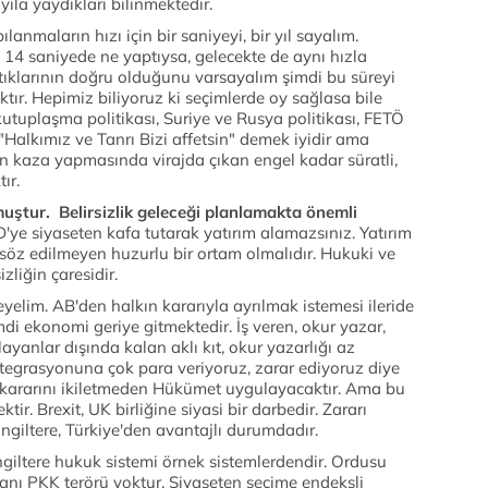
yıla yaydıkları bilinmektedir.
anmaların hızı için bir saniyeyi, bir yıl sayalım.
a 14 saniyede ne yaptıysa, gelecekte de aynı hızla
tıklarının doğru olduğunu varsayalım şimdi bu süreyi
ktır. Hepimiz biliyoruz ki seçimlerde oy sağlasa bile
utuplaşma politikası, Suriye ve Rusya politikası, FETÖ
n "Halkımız ve Tanrı Bizi affetsin" demek iyidir ama
ın kaza yapmasında virajda çıkan engel kadar süratli,
ır.
şmuştur.
Belirsizlik geleceği planlamakta önemli
'ye siyaseten kafa tutarak yatırım alamazsınız. Yatırım
ış söz edilmeyen huzurlu bir ortam olmalıdır. Hukuki ve
izliğin çaresidir.
eleyelim. AB'den halkın kararıyla ayrılmak istemesi ileride
imdi ekonomi geriye gitmektedir. İş veren, okur yazar,
ılayanlar dışında kalan aklı kıt, okur yazarlığı az
entegrasyonuna çok para veriyoruz, zarar ediyoruz diye
n kararını ikiletmeden Hükümet uygulayacaktır. Ama bu
tir. Brexit, UK birliğine siyasi bir darbedir. Zararı
İngiltere, Türkiye'den avantajlı durumdadır.
ngiltere hukuk sistemi örnek sistemlerdendir. Ordusu
anı PKK terörü yoktur. Siyaseten seçime endeksli