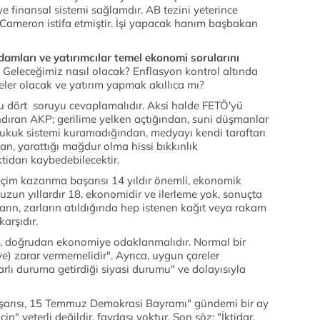
 ve finansal sistemi sağlamdır. AB tezini yeterince
ameron istifa etmiştir. İşi yapacak hanım başbakan
şadamları ve yatırımcılar temel ekonomi sorularını
Geleceğimiz nasıl olacak? Enflasyon kontrol altında
eler olacak ve yatırım yapmak akıllıca mı?
bu dört soruyu cevaplamalıdır. Aksi halde FETÖ'yü
dıran AKP; gerilime yelken açtığından, suni düşmanlar
hukuk sistemi kuramadığından, medyayı kendi taraftarı
dan, yarattığı mağdur olma hissi bıkkınlık
tidarı kaybedebilecektir.
seçim kazanma başarısı 14 yıldır önemli, ekonomik
uzun yıllardır 18. ekonomidir ve ilerleme yok, sonuçta
ların, zarların atıldığında hep istenen kağıt veya rakam
karşıdır.
a, doğrudan ekonomiye odaklanmalıdır. Normal bir
) zarar vermemelidir". Ayrıca, uygun çareler
arlı duruma getirdiği siyasi durumu" ve dolayısıyla
şarısı, 15 Temmuz Demokrasi Bayramı" gündemi bir ay
n" yeterli değildir, faydası yoktur. Son söz; "İktidar,