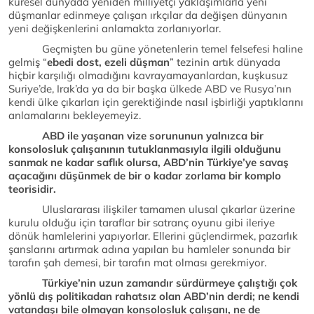
küresel dünyada yeniden milliyetçi yaklaşımlarla yeni
düşmanlar edinmeye çalışan ırkçılar da değişen dünyanın
yeni değişkenlerini anlamakta zorlanıyorlar.
Geçmişten bu güne yönetenlerin temel felsefesi haline
gelmiş “
ebedi dost, ezeli
düşman
” tezinin artık dünyada
hiçbir karşılığı olmadığını kavrayamayanlardan, kuşkusuz
Suriye’de, Irak’da ya da bir başka ülkede ABD ve Rusya’nın
kendi ülke çıkarları için gerektiğinde nasıl işbirliği yaptıklarını
anlamalarını bekleyemeyiz.
ABD ile yaşanan vize sorununun yalnızca bir
konsolosluk çalışanının tutuklanmasıyla ilgili olduğunu
sanmak ne kadar saflık olursa, ABD’nin Türkiye’ye savaş
açacağını düşünmek de bir o kadar zorlama bir komplo
teorisidir.
Uluslararası ilişkiler tamamen ulusal çıkarlar üzerine
kurulu olduğu için taraflar bir satranç oyunu gibi ileriye
dönük hamlelerini yapıyorlar. Ellerini güçlendirmek, pazarlık
şanslarını artırmak adına yapılan bu hamleler sonunda bir
tarafın şah demesi, bir tarafın mat olması gerekmiyor.
Türkiye’nin uzun zamandır sürdürmeye çalıştığı çok
yönlü dış politikadan rahatsız olan ABD’nin derdi; ne kendi
vatandaşı bile olmayan konsolosluk çalışanı, ne de