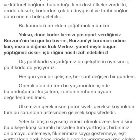
ve kültürel bağların bulunduğu kimi dost ülkeler vardır ki,
orada ulusal çıkarlardan çok bu duygusal ve tarihi bağlar
daha önemli hale gelebilir.
Bu konudaki örnekleri çoğaltmak mümkün.
Yoksa, düne kadar kırmızı pasaport verdiğimiz
Barzanı’nin bu günkü tavrını, Barzani’yi korumak adına
karşımıza aldığımız Irak Merkezi yönetimiyle bugün
yaptığımız askeri işbirliğini nasıl izah edebiliriz!
Dış politikada yaşadığımız bu gelgitlerin aynısını iç
politikada da yaşıyoruz.
Her gün yeni bir gelişme, her saat değişen bir gündem.
Önemli olan da tüm bu yaşananları içinde
bulunduğumuz koşullara, zamanın ruhuna uygun
değerlendirebilmek.
Ülkemizin gerek insan potansiyeli, gerekse kaynakları
tüm bu sorunların üstesinden gelecek kapasitededir.
Yeter ki, başta siyasetçilerimiz olmak üzere, kendisini
bu ülkeye karşı sorumlu hisseden tüm yurttaşlar; birbirimizi
anlamaya, dinlemeye, fikirlerimize saygı göstermeye, eşit
yurttaşlar olarak barış içinde bir arada yaşamaya ikna olalım.