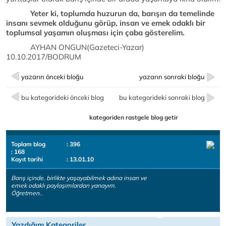
Yeter ki, toplumda huzurun da, barışın da temelinde
insanı sevmek olduğunu görüp, insan ve emek odaklı bir
toplumsal yaşamın oluşması için çaba gösterelim.
AYHAN ONGUN(Gazeteci-Yazar)
10.10.2017/BODRUM
yazarın önceki bloğu
yazarın sonraki bloğu
bu kategorideki önceki blog
bu kategorideki sonraki blog
kategoriden rastgele blog getir
Toplam blog
: 396
: 168
Kayıt tarihi
: 13.01.10
Barış içinde, birlikte yaşayabilmek adına insan ve
emek odaklı paylaşımlardan yanayım.
Öğretmen..
Yazdığım Kategoriler