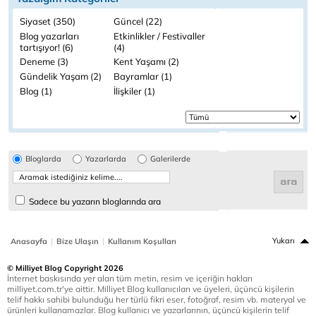
Siyaset (350)
Güncel (22)
Blog yazarları
Etkinlikler / Festivaller
tartışıyor! (6)
(4)
Deneme (3)
Kent Yaşamı (2)
Gündelik Yaşam (2)
Bayramlar (1)
Blog (1)
İlişkiler (1)
Bloglarda
Yazarlarda
Galerilerde
Sadece bu yazarın bloglarında ara
|
|
Yukarı
Anasayfa
Bize Ulaşın
Kullanım Koşulları
© Milliyet Blog Copyright 2026
İnternet baskısında yer alan tüm metin, resim ve içeriğin hakları
milliyet.com.tr'ye aittir. Milliyet Blog kullanıcıları ve üyeleri, üçüncü kişilerin
telif hakkı sahibi bulunduğu her türlü fikri eser, fotoğraf, resim vb. materyal ve
ürünleri kullanamazlar. Blog kullanıcı ve yazarlarının, üçüncü kişilerin telif