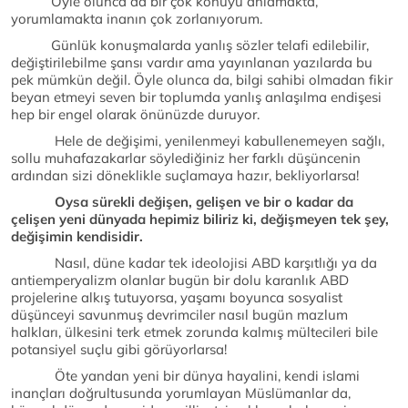
Öyle olunca da bir çok konuyu anlamakta,
yorumlamakta inanın çok zorlanıyorum.
Günlük konuşmalarda yanlış sözler telafi edilebilir,
değiştirilebilme şansı vardır ama yayınlanan yazılarda bu
pek mümkün değil. Öyle olunca da, bilgi sahibi olmadan fikir
beyan etmeyi seven bir toplumda yanlış anlaşılma endişesi
hep bir engel olarak önünüzde duruyor.
Hele de değişimi, yenilenmeyi kabullenemeyen sağlı,
sollu muhafazakarlar söylediğiniz her farklı düşüncenin
ardından sizi döneklikle suçlamaya hazır, bekliyorlarsa!
Oysa sürekli değişen, gelişen ve bir o kadar da
çelişen yeni dünyada hepimiz biliriz ki, değişmeyen tek şey,
değişimin kendisidir.
Nasıl, düne kadar tek ideolojisi ABD karşıtlığı ya da
antiemperyalizm olanlar bugün bir dolu karanlık ABD
projelerine alkış tutuyorsa, yaşamı boyunca sosyalist
düşünceyi savunmuş devrimciler nasıl bugün mazlum
halkları, ülkesini terk etmek zorunda kalmış mültecileri bile
potansiyel suçlu gibi görüyorlarsa!
Öte yandan yeni bir dünya hayalini, kendi islami
inançları doğrultusunda yorumlayan Müslümanlar da,