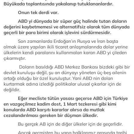
Büyükada toplantısında yakalanıp tutuklananlardır.
Onun tek derdi var.
ABD yi dünyada bir süper güç halinde tutan doların
değerini kaybetmemesi ve alternatifsiz olarak tüm dünyada
geçerli bir para birimi olarak işlevini sürdürmesidir.
Son zamanlarda Erdoğan’ın Rusya ve İran başta
olmak üzere yapılan ikili ticaret anlaşmalarında dolar yerine
ülkelerin kendi paralarını kullanmaları kararı ABD yi çileden
çıkarmıştır.
Doların basıldığı ABD Merkez Bankası bizdeki gibi bir
devlet kuruluşu değil, şu an dünyayı yöneten üç-beş ailenin
ortağı olduğu bir özel kuruluştur. Yani ABD nin doları
kurtarmak adına izlediği politikalar ulusal çıkarlar için de
değildir.
Eğer mecliste tütün yasası geçerse ABD için Türkiye
en vazgeçilmez kadim dost, 1 Mart tezkeresi gibi kimi
konularda ABD karşıtı kararlar alırsa da mutlak
cezalandırılması gereken bir düşman ülkedir.
Bu gerçek AB için de diğer ülkeler için de geçerlidir.
Ancak geçmişten bu yana halklarımız arasında tarihi