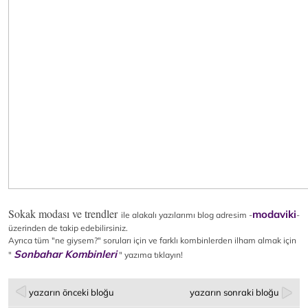
Sokak modası ve trendler
modaviki
ile alakalı yazılarımı blog adresim -
-
üzerinden de takip edebilirsiniz.
Ayrıca tüm "ne giysem?" soruları için ve farklı kombinlerden ilham almak için
Sonbahar Kombinleri
"
" yazıma tıklayın!
yazarın önceki bloğu
yazarın sonraki bloğu