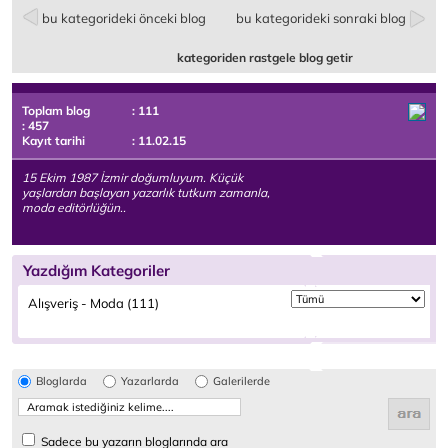
bu kategorideki önceki blog
bu kategorideki sonraki blog
kategoriden rastgele blog getir
Toplam blog
: 111
: 457
Kayıt tarihi
: 11.02.15
15 Ekim 1987 İzmir doğumluyum. Küçük
yaşlardan başlayan yazarlık tutkum zamanla,
moda editörlüğün..
Yazdığım Kategoriler
Alışveriş - Moda (111)
Bloglarda
Yazarlarda
Galerilerde
Sadece bu yazarın bloglarında ara